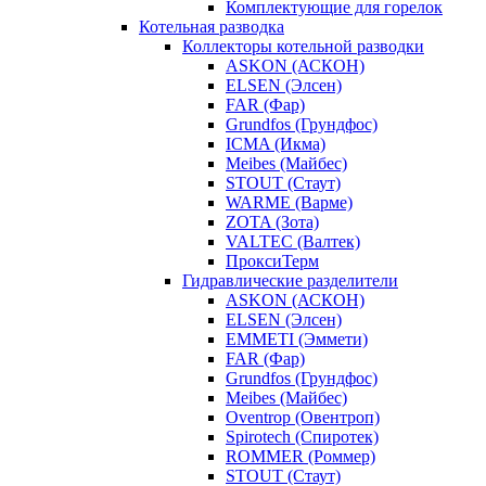
Комплектующие для горелок
Котельная разводка
Коллекторы котельной разводки
ASKON (АСКОН)
ELSEN (Элсен)
FAR (Фар)
Grundfos (Грундфос)
ICMA (Икма)
Meibes (Майбес)
STOUT (Стаут)
WARME (Варме)
ZOTA (Зота)
VALTEC (Валтек)
ПроксиТерм
Гидравлические разделители
ASKON (АСКОН)
ELSEN (Элсен)
EMMETI (Эммети)
FAR (Фар)
Grundfos (Грундфос)
Meibes (Майбес)
Oventrop (Овентроп)
Spirotech (Спиротек)
ROMMER (Роммер)
STOUT (Стаут)