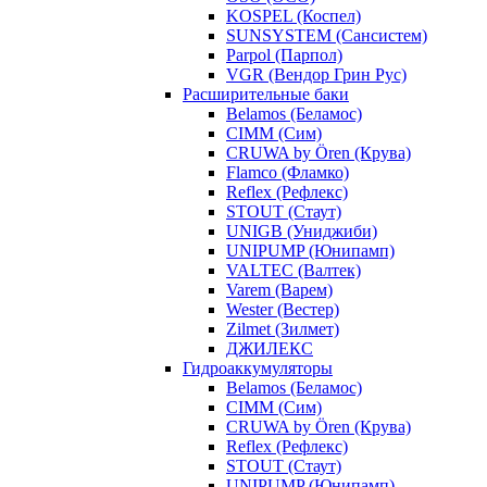
KOSPEL (Коспел)
SUNSYSTEM (Сансистем)
Parpol (Парпол)
VGR (Вендор Грин Рус)
Расширительные баки
Belamos (Беламос)
CIMM (Сим)
CRUWA by Ören (Крува)
Flamco (Фламко)
Reflex (Рефлекс)
STOUT (Стаут)
UNIGB (Униджиби)
UNIPUMP (Юнипамп)
VALTEC (Валтек)
Varem (Варем)
Wester (Вестер)
Zilmet (Зилмет)
ДЖИЛЕКС
Гидроаккумуляторы
Belamos (Беламос)
CIMM (Сим)
CRUWA by Ören (Крува)
Reflex (Рефлекс)
STOUT (Стаут)
UNIPUMP (Юнипамп)