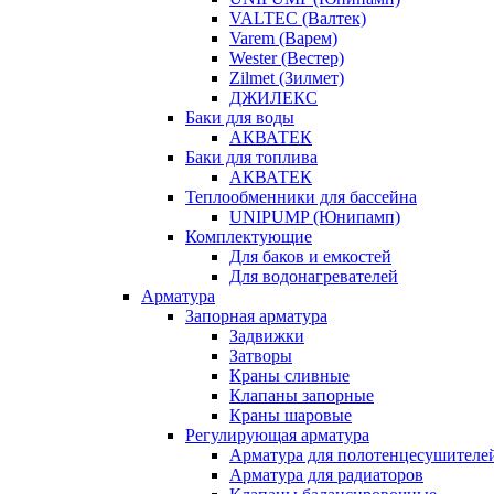
VALTEC (Валтек)
Varem (Варем)
Wester (Вестер)
Zilmet (Зилмет)
ДЖИЛЕКС
Баки для воды
АКВАТЕК
Баки для топлива
АКВАТЕК
Теплообменники для бассейна
UNIPUMP (Юнипамп)
Комплектующие
Для баков и емкостей
Для водонагревателей
Арматура
Запорная арматура
Задвижки
Затворы
Краны сливные
Клапаны запорные
Краны шаровые
Регулирующая арматура
Арматура для полотенцесушителе
Арматура для радиаторов