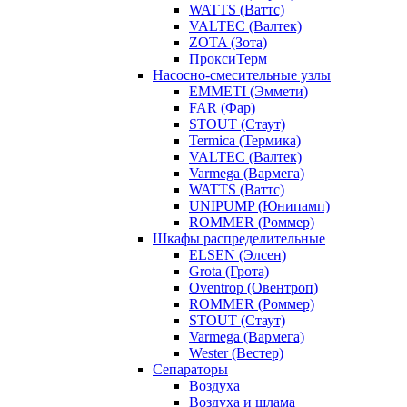
WATTS (Ваттс)
VALTEC (Валтек)
ZOTA (Зота)
ПроксиТерм
Насосно-смесительные узлы
EMMETI (Эммети)
FAR (Фар)
STOUT (Стаут)
Termica (Термика)
VALTEC (Валтек)
Varmega (Вармега)
WATTS (Ваттс)
UNIPUMP (Юнипамп)
ROMMER (Роммер)
Шкафы распределительные
ELSEN (Элсен)
Grota (Грота)
Oventrop (Овентроп)
ROMMER (Роммер)
STOUT (Стаут)
Varmega (Вармега)
Wester (Вестер)
Сепараторы
Воздуха
Воздуха и шлама