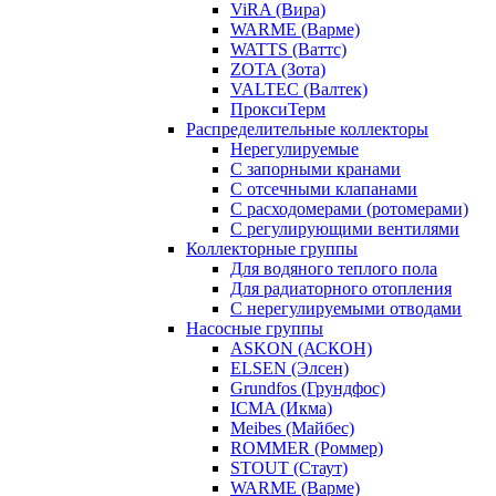
ViRA (Вира)
WARME (Варме)
WATTS (Ваттс)
ZOTA (Зота)
VALTEC (Валтек)
ПроксиТерм
Распределительные коллекторы
Нерегулируемые
С запорными кранами
С отсечными клапанами
С расходомерами (ротомерами)
С регулирующими вентилями
Коллекторные группы
Для водяного теплого пола
Для радиаторного отопления
С нерегулируемыми отводами
Насосные группы
ASKON (АСКОН)
ELSEN (Элсен)
Grundfos (Грундфос)
ICMA (Икма)
Meibes (Майбес)
ROMMER (Роммер)
STOUT (Стаут)
WARME (Варме)