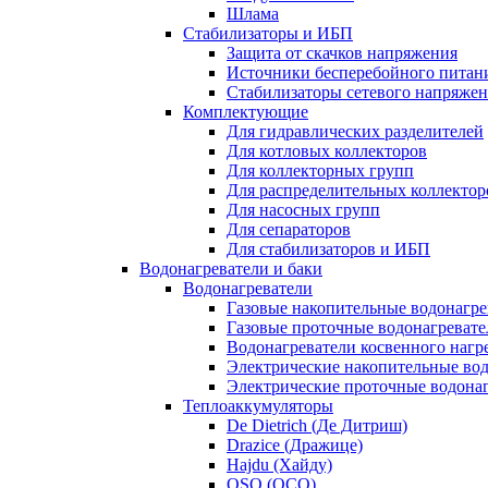
Шлама
Стабилизаторы и ИБП
Защита от скачков напряжения
Источники бесперебойного питан
Стабилизаторы сетевого напряже
Комплектующие
Для гидравлических разделителей
Для котловых коллекторов
Для коллекторных групп
Для распределительных коллектор
Для насосных групп
Для сепараторов
Для стабилизаторов и ИБП
Водонагреватели и баки
Водонагреватели
Газовые накопительные водонагре
Газовые проточные водонагревате
Водонагреватели косвенного нагр
Электрические накопительные во
Электрические проточные водона
Теплоаккумуляторы
De Dietrich (Де Дитриш)
Drazice (Дражице)
Hajdu (Хайду)
OSO (ОСО)