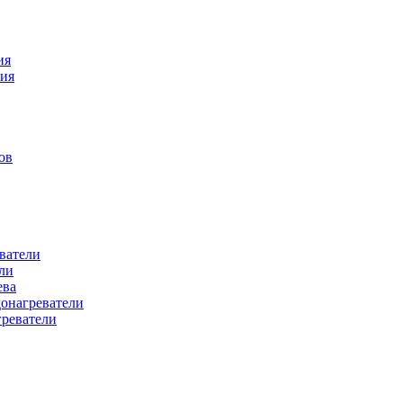
ия
ния
ов
ватели
ли
ева
донагреватели
греватели