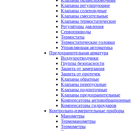
Клапаны балансировочные
Клапаны регулирующие
Клапаны соленоидные
Клапаны смесительные
Клапаны термостатические
Регуляторы давления
Сервоприводы
Термостаты
Термостатические головки
Управляющая автоматика
Предохранительная арматура
Воздухоотводчики
Группы безопасности
Защита от замерзания
Защита от протечек
Клапаны обратные
Клапаны перепускные
Клапаны подпиточные
Клапаны предохранительные
Компенсаторы антивибрационные
Компенсаторы гидроударов
Контрольно-измерительные приборы
Манометры
Термоманометры
Термометры