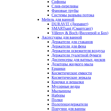
Сифоны
Слив-переливы
Фановые трубы
Системы разрыва потока
Мебель для ванной
DURAVIT (Дюравит)
SMARTsant (Смартсант)
Villeroy & Boch (Виллерой и Бох)
Аксессуары для ванной
Держатели для стаканов
Держатели для фена
Держатели освежителя воздуха
Держатели туалетной бумаги
Диспенсеры для ватных дисков
Дозаторы жидкого мыла
Ершики
Косметические емкости
Косметические зеркала
Крючки и вешалки
Мусорные ведра
Мыльницы
Наборы
Полки
Полотенцедержатели
Поручни для ванны