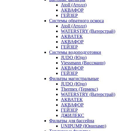
Atoll (Атолл)
АКВАФОР
ГЕЙЗЕР
Системы обратного осмоса
Atoll (Атолл)
WATERSTRY (Ватерстрай)
АКВАТЕК
АКВАФОР
ГЕЙЗЕР
Системы водоподготовки
JUDO (Юдо)
Viessmann (Виссманн)
АКВАФОР
ГЕЙЗЕР
Фильтры магистральные
JUDO (Юдо)
Thermex (Термекс)
WATERSTRY (Ватерстрай)
АКВАТЕК
АКВАФОР
ГЕЙЗЕР
ДЖИЛЕКС
Фильтры для бассейна
UNIPUMP (Юнипамп)