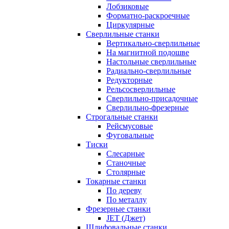
Лобзиковые
Форматно-раскроечные
Циркулярные
Сверлильные станки
Вертикально-сверлильные
На магнитной подошве
Настольные сверлильные
Радиально-сверлильные
Редукторные
Рельсосверлильные
Сверлильно-присадочные
Сверлильно-фрезерные
Строгальные станки
Рейсмусовые
Фуговальные
Тиски
Слесарные
Станочные
Столярные
Токарные станки
По дереву
По металлу
Фрезерные станки
JET (Джет)
Шлифовальные станки