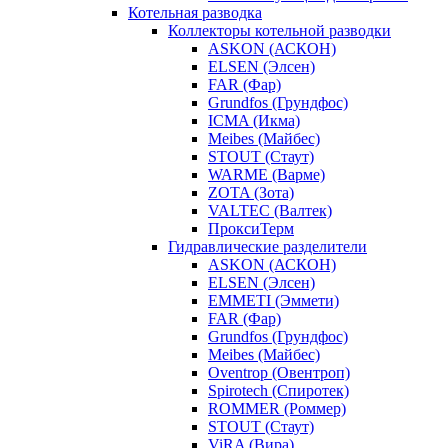
Котельная разводка
Коллекторы котельной разводки
ASKON (АСКОН)
ELSEN (Элсен)
FAR (Фар)
Grundfos (Грундфос)
ICMA (Икма)
Meibes (Майбес)
STOUT (Стаут)
WARME (Варме)
ZOTA (Зота)
VALTEC (Валтек)
ПроксиТерм
Гидравлические разделители
ASKON (АСКОН)
ELSEN (Элсен)
EMMETI (Эммети)
FAR (Фар)
Grundfos (Грундфос)
Meibes (Майбес)
Oventrop (Овентроп)
Spirotech (Спиротек)
ROMMER (Роммер)
STOUT (Стаут)
ViRA (Вира)