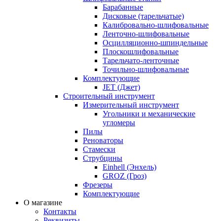
Барабанные
Дисковые (тарельчатые)
Калибровально-шлифовальные
Ленточно-шлифовальные
Осцилляционно-шпиндельные
Плоскошлифовальные
Тарельчато-ленточные
Точильно-шлифовальные
Комплектующие
JET (Джет)
Строительный инструмент
Измерительный инструмент
Угольники и механические
угломеры
Пилы
Реноваторы
Стамески
Струбцины
Einhell (Энхель)
GROZ (Гроз)
Фрезеры
Комплектующие
О магазине
Контакты
Реквизиты