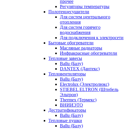
прочее
Регуляторы температуры
Полотенцесушители
Для систем центрального
отопления
Для систем горячего
водоснабжения
Для подключения к электросети
Бытовые обогреватели
Масляные радиаторы
Инфракрасные обогреватели
Тепловые завесы
Ballu (Балу)
DANTEX (Дантекс)
Тепловентиляторы
Ballu (Балу)
Electrolux (Электролюкс)
STIEBEL ELTRON (Штибель
Эльтрон)
Thermex (Термекс)
ВНИИЭТО
Дестратификаторы
Ballu (Балу)
Тепловые пушки
Ballu (Балу)