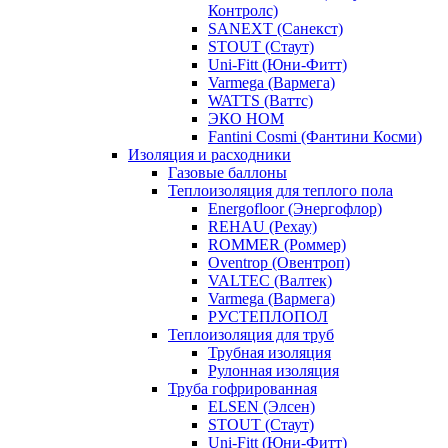
Контролс)
SANEXT (Санекст)
STOUT (Стаут)
Uni-Fitt (Юни-Фитт)
Varmega (Вармега)
WATTS (Ваттс)
ЭКО НОМ
Fantini Cosmi (Фантини Косми)
Изоляция и расходники
Газовые баллоны
Теплоизоляция для теплого пола
Energofloor (Энергофлор)
REHAU (Рехау)
ROMMER (Роммер)
Oventrop (Овентроп)
VALTEC (Валтек)
Varmega (Вармега)
РУСТЕПЛОПОЛ
Теплоизоляция для труб
Трубная изоляция
Рулонная изоляция
Труба гофрированная
ELSEN (Элсен)
STOUT (Стаут)
Uni-Fitt (Юни-Фитт)