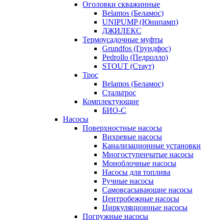
Оголовки скважинные
Belamos (Беламос)
UNIPUMP (Юнипамп)
ДЖИЛЕКС
Термоусадочные муфты
Grundfos (Грундфос)
Pedrollo (Педролло)
STOUT (Стаут)
Трос
Belamos (Беламос)
Стальтрос
Комплектующие
БИО-С
Насосы
Поверхностные насосы
Вихревые насосы
Канализационные установки
Многоступенчатые насосы
Моноблочные насосы
Насосы для топлива
Ручные насосы
Самовсасывающие насосы
Центробежные насосы
Циркуляционные насосы
Погружные насосы