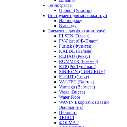
Шланги
Теплотрассы
Uponor (Упонор)
Инструмент для монтажа труб
На продажу
В аренду
Элементы для фиксации труб
ELSEN (Элсен)
FV-Plast (ФВ-Пласт)
Fusitek (Фузитек)
KALDE (Кальде)
REHAU (Рехау)
ROMMER (Роммер)
RTP (РосТурПласт)
SINIKON (СИНИКОН)
STOUT (Стаут)
VALTEC (Валтек)
Varmega (Вармега)
Viega (Виега)
Water Floor
WAVIN Ekoplastik (Вавин
Экопластик)
Пенощит
ТЕПОЛ
ФОРМАТ