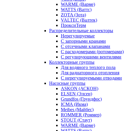
WARME (Варме)
WATTS (Ваттс)
ZOTA (Зота)
VALTEC (Валтек)
ПроксиТерм
Распределительные коллекторы
Нерегулируемые
С запорными кранами
С отсечными клапанами
С расходомерами (ротомерами)
С регулирующими вентилями
Коллекторные группы
Для водяного теплого пола
Для радиаторного отопления
С нерегулируемыми отводами
Насосные группы
ASKON (АСКОН)
ELSEN (Элсен)
Grundfos (Грундфос)
ICMA (Икма)
Meibes (Майбес)
ROMMER (Роммер)
STOUT (Стаут)
WARME (Варме)
WATTS (Ваттс)