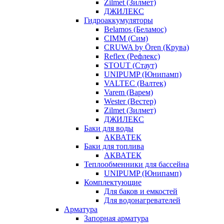
Zilmet (Зилмет)
ДЖИЛЕКС
Гидроаккумуляторы
Belamos (Беламос)
CIMM (Сим)
CRUWA by Ören (Крува)
Reflex (Рефлекс)
STOUT (Стаут)
UNIPUMP (Юнипамп)
VALTEC (Валтек)
Varem (Варем)
Wester (Вестер)
Zilmet (Зилмет)
ДЖИЛЕКС
Баки для воды
АКВАТЕК
Баки для топлива
АКВАТЕК
Теплообменники для бассейна
UNIPUMP (Юнипамп)
Комплектующие
Для баков и емкостей
Для водонагревателей
Арматура
Запорная арматура