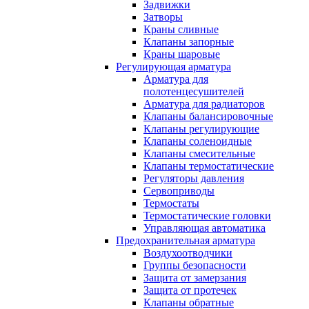
Задвижки
Затворы
Краны сливные
Клапаны запорные
Краны шаровые
Регулирующая арматура
Арматура для
полотенцесушителей
Арматура для радиаторов
Клапаны балансировочные
Клапаны регулирующие
Клапаны соленоидные
Клапаны смесительные
Клапаны термостатические
Регуляторы давления
Сервоприводы
Термостаты
Термостатические головки
Управляющая автоматика
Предохранительная арматура
Воздухоотводчики
Группы безопасности
Защита от замерзания
Защита от протечек
Клапаны обратные