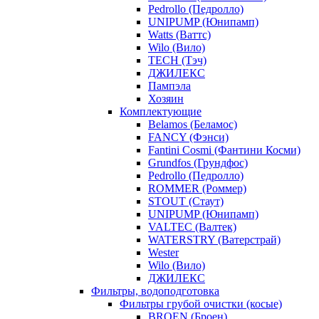
Pedrollo (Педролло)
UNIPUMP (Юнипамп)
Watts (Ваттс)
Wilo (Вило)
TECH (Тэч)
ДЖИЛЕКС
Пампэла
Хозяин
Комплектующие
Belamos (Беламос)
FANCY (Фэнси)
Fantini Cosmi (Фантини Косми)
Grundfos (Грундфос)
Pedrollo (Педролло)
ROMMER (Роммер)
STOUT (Стаут)
UNIPUMP (Юнипамп)
VALTEC (Валтек)
WATERSTRY (Ватерстрай)
Wester
Wilo (Вило)
ДЖИЛЕКС
Фильтры, водоподготовка
Фильтры грубой очистки (косые)
BROEN (Броен)