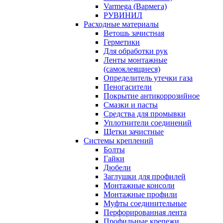
Varmega (Вармега)
РУВИНИЛ
Расходные материалы
Ветошь зачистная
Герметики
Для обработки рук
Ленты монтажные
(самоклеящиеся)
Определитель утечки газа
Пеногасители
Покрытие антикоррозийное
Смазки и пасты
Средства для промывки
Уплотнители соединений
Щетки зачистные
Системы креплений
Болты
Гайки
Дюбели
Заглушки для профилей
Монтажные консоли
Монтажные профили
Муфты соединительные
Перфорированная лента
Профильные крепежи