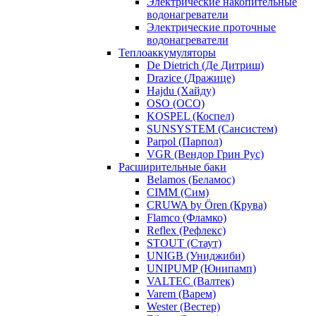
Электрические накопительные
водонагреватели
Электрические проточные
водонагреватели
Теплоаккумуляторы
De Dietrich (Де Дитриш)
Drazice (Дражице)
Hajdu (Хайду)
OSO (ОСО)
KOSPEL (Коспел)
SUNSYSTEM (Сансистем)
Parpol (Парпол)
VGR (Вендор Грин Рус)
Расширительные баки
Belamos (Беламос)
CIMM (Сим)
CRUWA by Ören (Крува)
Flamco (Фламко)
Reflex (Рефлекс)
STOUT (Стаут)
UNIGB (Униджиби)
UNIPUMP (Юнипамп)
VALTEC (Валтек)
Varem (Варем)
Wester (Вестер)