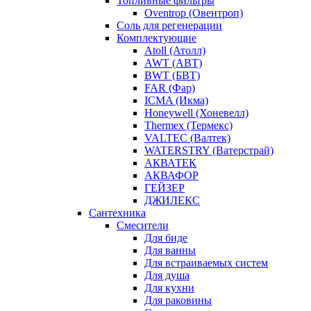
Топливные фильтры
Oventrop (Овентроп)
Соль для регенерации
Комплектующие
Atoll (Атолл)
AWT (АВТ)
BWT (БВТ)
FAR (Фар)
ICMA (Икма)
Honeywell (Хоневелл)
Thermex (Термекс)
VALTEC (Валтек)
WATERSTRY (Ватерстрай)
АКВАТЕК
АКВАФОР
ГЕЙЗЕР
ДЖИЛЕКС
Сантехника
Смесители
Для биде
Для ванны
Для встраиваемых систем
Для душа
Для кухни
Для раковины