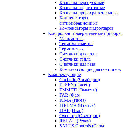
Клапаны перепускные
Клапаны подпиточные
Клапаны предохранительные
Компенсаторы
антивибрационные
Компенсаторы гидроударов
Контрольно-измерительные приборы
Манометры
Термоманометры
Термометры
Счетчики для воды
Счетчики тепла
Счетчики для газа
Комплектующие для счетчиков
Комплектующие
Cimberio (Чимберио)
ELSEN (Элсен)
EMMETI (Эммети)
FAR (Фар)
ICMA (Икма)
ITELMA (Итэлма)
ITAP (Итап)
Oventrop (Овентроп)
REHAU (Рехау)
SALUS Controls (Салус