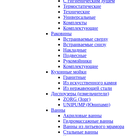
С гигиеническим душем
Термостатические
Технические
Универсальные
Комплекты
Комплектующие
Раковины
Встраиваемые сверху
Встраиваемые снизу
Накладные
Подвесные
Рукомойники
Комплектующие
Кухонные мойки
Гранитные
Из искусственного камня
Из нержавеющей стали
Диспоузеры (измельчители)
ZORG (Зорг)
UNIPUMP (Юнипамп)
Ванны
Акриловые ванны
Гидромассажные ванны
Ванны из литьевого мрамора
Стальные ванны