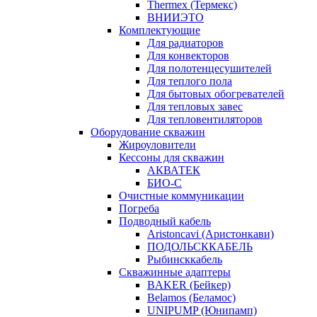
Thermex (Термекс)
ВНИИЭТО
Комплектующие
Для радиаторов
Для конвекторов
Для полотенцесушителей
Для теплого пола
Для бытовых обогревателей
Для тепловых завес
Для тепловентиляторов
Оборудование скважин
Жироуловители
Кессоны для скважин
АКВАТЕК
БИО-С
Очистные коммуникации
Погреба
Подводный кабель
Aristoncavi (Аристонкави)
ПОДОЛЬСККАБЕЛЬ
Рыбинсккабель
Скважинные адаптеры
BAKER (Бейкер)
Belamos (Беламос)
UNIPUMP (Юнипамп)