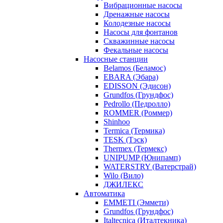
Вибрационные насосы
Дренажные насосы
Колодезные насосы
Насосы для фонтанов
Скважинные насосы
Фекальные насосы
Насосные станции
Belamos (Беламос)
EBARA (Эбара)
EDISSON (Эдисон)
Grundfos (Грундфос)
Pedrollo (Педролло)
ROMMER (Роммер)
Shinhoo
Termica (Термика)
TESK (Тэск)
Thermex (Термекс)
UNIPUMP (Юнипамп)
WATERSTRY (Ватерстрай)
Wilo (Вило)
ДЖИЛЕКС
Автоматика
EMMETI (Эммети)
Grundfos (Грундфос)
Italtecnica (Италтекника)