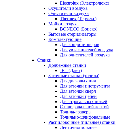
Electrolux (Электролюкс)
Осушители воздуха
Очистители воздуха
Thermex (Термекс)
Мойки воздуха
BONECO (Бонеко)
Бытовые стерилизаторы
Комплектующие
Для кондиционеров
Для увлажнителей воздуха
Для очистителей воздуха
Станки
Долбежные станки
JET (Джет)
Заточные станки (точила)
Для дисковых пил
Для заточки инструмента
Для заточки сверл
Для заточки цепей
Для строгальных ножей
С шлифовальной лентой
Точила-граверы
Точильно-шлифовальные
Распиловочные (пильные) станки
Ленточнопильные