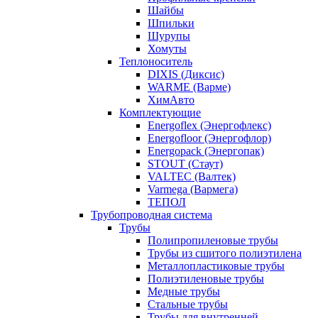
Шайбы
Шпильки
Шурупы
Хомуты
Теплоноситель
DIXIS (Диксис)
WARME (Варме)
ХимАвто
Комплектующие
Energoflex (Энергофлекс)
Energofloor (Энергофлор)
Energopack (Энергопак)
STOUT (Стаут)
VALTEC (Валтек)
Varmega (Вармега)
ТЕПОЛ
Трубопроводная система
Трубы
Полипропиленовые трубы
Трубы из сшитого полиэтилена
Металлопластиковые трубы
Полиэтиленовые трубы
Медные трубы
Стальные трубы
Трубы для внутренней