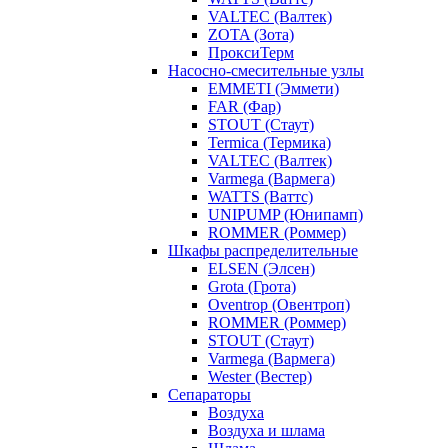
VALTEC (Валтек)
ZOTA (Зота)
ПроксиТерм
Насосно-смесительные узлы
EMMETI (Эммети)
FAR (Фар)
STOUT (Стаут)
Termica (Термика)
VALTEC (Валтек)
Varmega (Вармега)
WATTS (Ваттс)
UNIPUMP (Юнипамп)
ROMMER (Роммер)
Шкафы распределительные
ELSEN (Элсен)
Grota (Грота)
Oventrop (Овентроп)
ROMMER (Роммер)
STOUT (Стаут)
Varmega (Вармега)
Wester (Вестер)
Сепараторы
Воздуха
Воздуха и шлама