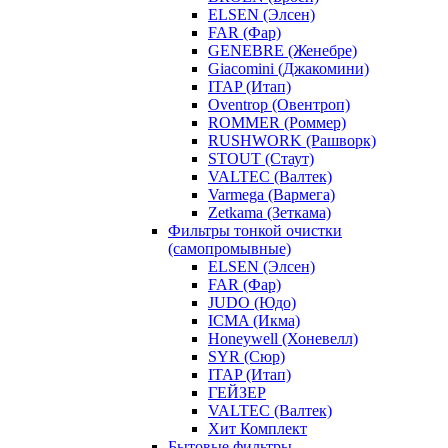
ELSEN (Элсен)
FAR (Фар)
GENEBRE (Женебре)
Giacomini (Джакомини)
ITAP (Итап)
Oventrop (Овентроп)
ROMMER (Роммер)
RUSHWORK (Рашворк)
STOUT (Стаут)
VALTEC (Валтек)
Varmega (Вармега)
Zetkama (Зеткама)
Фильтры тонкой очистки
(самопромывные)
ELSEN (Элсен)
FAR (Фар)
JUDO (Юдо)
ICMA (Икма)
Honeywell (Хоневелл)
SYR (Сюр)
ITAP (Итап)
ГЕЙЗЕР
VALTEC (Валтек)
Хит Комплект
Бытовые фильтры