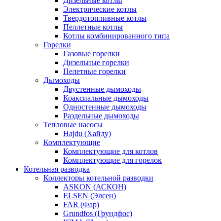
Дизельные котлы
Электрические котлы
Твердотопливные котлы
Пеллетные котлы
Котлы комбинированного типа
Горелки
Газовые горелки
Дизельные горелки
Пелетные горелки
Дымоходы
Двустенные дымоходы
Коаксиальные дымоходы
Одностенные дымоходы
Раздельные дымоходы
Тепловые насосы
Hajdu (Хайду)
Комплектующие
Комплектующие для котлов
Комплектующие для горелок
Котельная разводка
Коллекторы котельной разводки
ASKON (АСКОН)
ELSEN (Элсен)
FAR (Фар)
Grundfos (Грундфос)