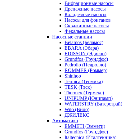
Вибрационные насосы
Дренажные насосы
Колодезные насосы
Насосы для фонтанов
Скважинные насосы
Фекальные насосы
Насосные станции
Belamos (Беламос)
EBARA (Эбара)
EDISSON (Эдисон)
Grundfos (Грундфос)
Pedrollo (Педролло)
ROMMER (Роммер)
Shinhoo
Termica (Термика)
TESK (Тэск)
Thermex (Термекс)
UNIPUMP (Юнипамп)
WATERSTRY (Ватерстрай)
Wilo (Вило)
ДЖИЛЕКС
Автоматика
EMMETI (Эммети)
Grundfos (Грундфос)
Italtecnica (Италтекника)