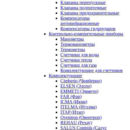
Клапаны перепускные
Клапаны подпиточные
Клапаны предохранительные
Компенсаторы
антивибрационные
Компенсаторы гидроударов
Контрольно-измерительные приборы
Манометры
Термоманометры
Термометры
Счетчики для воды
Счетчики тепла
Счетчики для газа
Комплектующие для счетчиков
Комплектующие
Cimberio (Чимберио)
ELSEN (Элсен)
EMMETI (Эммети)
FAR (Фар)
ICMA (Икма)
ITELMA (Итэлма)
ITAP (Итап)
Oventrop (Овентроп)
REHAU (Рехау)
SALUS Controls (Салус