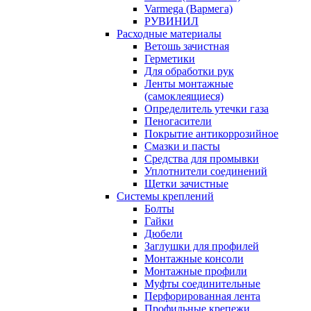
Varmega (Вармега)
РУВИНИЛ
Расходные материалы
Ветошь зачистная
Герметики
Для обработки рук
Ленты монтажные
(самоклеящиеся)
Определитель утечки газа
Пеногасители
Покрытие антикоррозийное
Смазки и пасты
Средства для промывки
Уплотнители соединений
Щетки зачистные
Системы креплений
Болты
Гайки
Дюбели
Заглушки для профилей
Монтажные консоли
Монтажные профили
Муфты соединительные
Перфорированная лента
Профильные крепежи