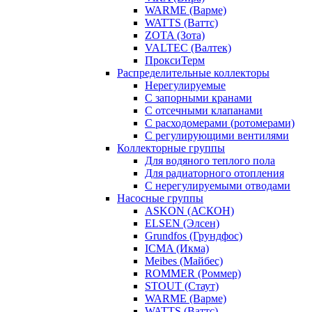
WARME (Варме)
WATTS (Ваттс)
ZOTA (Зота)
VALTEC (Валтек)
ПроксиТерм
Распределительные коллекторы
Нерегулируемые
С запорными кранами
С отсечными клапанами
С расходомерами (ротомерами)
С регулирующими вентилями
Коллекторные группы
Для водяного теплого пола
Для радиаторного отопления
С нерегулируемыми отводами
Насосные группы
ASKON (АСКОН)
ELSEN (Элсен)
Grundfos (Грундфос)
ICMA (Икма)
Meibes (Майбес)
ROMMER (Роммер)
STOUT (Стаут)
WARME (Варме)
WATTS (Ваттс)