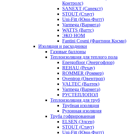
Контролс)
SANEXT (Санекст)
STOUT (Стаут)
Uni-Fitt (Юни-Фитт)
Varmega (Вармега)
WATTS (Ваттс)
ЭКО НОМ
Fantini Cosmi (Фантини Косми)
Изоляция и расходники
Газовые баллоны
Теплоизоляция для теплого пола
Energofloor (Энергофлор)
REHAU (Рехау)
ROMMER (Роммер)
Oventrop (Овентроп)
VALTEC (Валтек)
Varmega (Вармега)
РУСТЕПЛОПОЛ
Теплоизоляция для труб
Трубная изоляция
Рулонная изоляция
Труба гофрированная
ELSEN (Элсен)
STOUT (Стаут)
Uni-Fitt (Юни-Фитт)