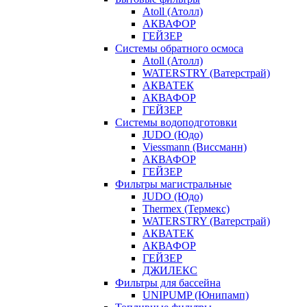
Atoll (Атолл)
АКВАФОР
ГЕЙЗЕР
Системы обратного осмоса
Atoll (Атолл)
WATERSTRY (Ватерстрай)
АКВАТЕК
АКВАФОР
ГЕЙЗЕР
Системы водоподготовки
JUDO (Юдо)
Viessmann (Виссманн)
АКВАФОР
ГЕЙЗЕР
Фильтры магистральные
JUDO (Юдо)
Thermex (Термекс)
WATERSTRY (Ватерстрай)
АКВАТЕК
АКВАФОР
ГЕЙЗЕР
ДЖИЛЕКС
Фильтры для бассейна
UNIPUMP (Юнипамп)