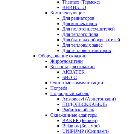
Thermex (Термекс)
ВНИИЭТО
Комплектующие
Для радиаторов
Для конвекторов
Для полотенцесушителей
Для теплого пола
Для бытовых обогревателей
Для тепловых завес
Для тепловентиляторов
Оборудование скважин
Жироуловители
Кессоны для скважин
АКВАТЕК
БИО-С
Очистные коммуникации
Погреба
Подводный кабель
Aristoncavi (Аристонкави)
ПОДОЛЬСККАБЕЛЬ
Рыбинсккабель
Скважинные адаптеры
BAKER (Бейкер)
Belamos (Беламос)
UNIPUMP (Юнипамп)