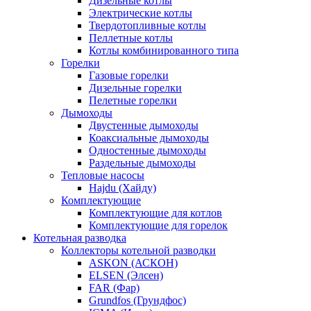
Дизельные котлы
Электрические котлы
Твердотопливные котлы
Пеллетные котлы
Котлы комбинированного типа
Горелки
Газовые горелки
Дизельные горелки
Пелетные горелки
Дымоходы
Двустенные дымоходы
Коаксиальные дымоходы
Одностенные дымоходы
Раздельные дымоходы
Тепловые насосы
Hajdu (Хайду)
Комплектующие
Комплектующие для котлов
Комплектующие для горелок
Котельная разводка
Коллекторы котельной разводки
ASKON (АСКОН)
ELSEN (Элсен)
FAR (Фар)
Grundfos (Грундфос)