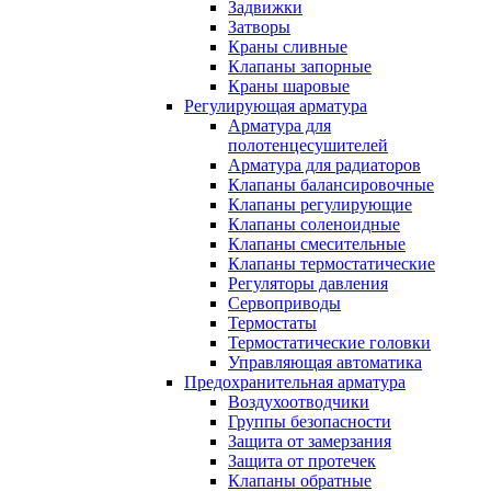
Задвижки
Затворы
Краны сливные
Клапаны запорные
Краны шаровые
Регулирующая арматура
Арматура для
полотенцесушителей
Арматура для радиаторов
Клапаны балансировочные
Клапаны регулирующие
Клапаны соленоидные
Клапаны смесительные
Клапаны термостатические
Регуляторы давления
Сервоприводы
Термостаты
Термостатические головки
Управляющая автоматика
Предохранительная арматура
Воздухоотводчики
Группы безопасности
Защита от замерзания
Защита от протечек
Клапаны обратные