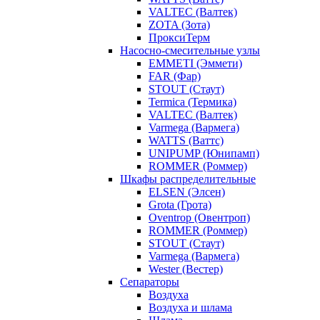
VALTEC (Валтек)
ZOTA (Зота)
ПроксиТерм
Насосно-смесительные узлы
EMMETI (Эммети)
FAR (Фар)
STOUT (Стаут)
Termica (Термика)
VALTEC (Валтек)
Varmega (Вармега)
WATTS (Ваттс)
UNIPUMP (Юнипамп)
ROMMER (Роммер)
Шкафы распределительные
ELSEN (Элсен)
Grota (Грота)
Oventrop (Овентроп)
ROMMER (Роммер)
STOUT (Стаут)
Varmega (Вармега)
Wester (Вестер)
Сепараторы
Воздуха
Воздуха и шлама