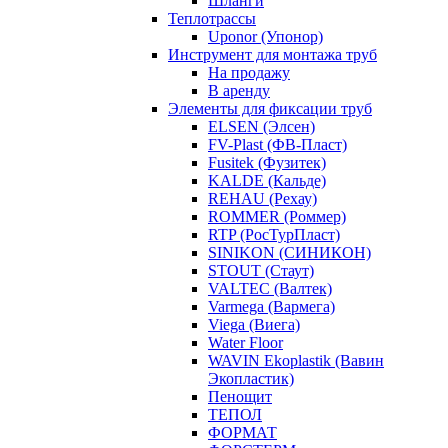
Шланги
Теплотрассы
Uponor (Упонор)
Инструмент для монтажа труб
На продажу
В аренду
Элементы для фиксации труб
ELSEN (Элсен)
FV-Plast (ФВ-Пласт)
Fusitek (Фузитек)
KALDE (Кальде)
REHAU (Рехау)
ROMMER (Роммер)
RTP (РосТурПласт)
SINIKON (СИНИКОН)
STOUT (Стаут)
VALTEC (Валтек)
Varmega (Вармега)
Viega (Виега)
Water Floor
WAVIN Ekoplastik (Вавин
Экопластик)
Пенощит
ТЕПОЛ
ФОРМАТ