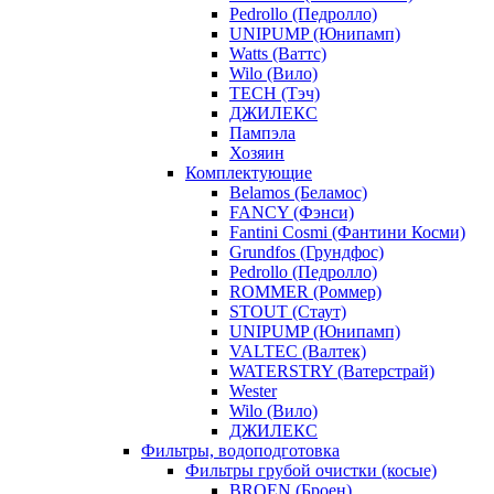
Pedrollo (Педролло)
UNIPUMP (Юнипамп)
Watts (Ваттс)
Wilo (Вило)
TECH (Тэч)
ДЖИЛЕКС
Пампэла
Хозяин
Комплектующие
Belamos (Беламос)
FANCY (Фэнси)
Fantini Cosmi (Фантини Косми)
Grundfos (Грундфос)
Pedrollo (Педролло)
ROMMER (Роммер)
STOUT (Стаут)
UNIPUMP (Юнипамп)
VALTEC (Валтек)
WATERSTRY (Ватерстрай)
Wester
Wilo (Вило)
ДЖИЛЕКС
Фильтры, водоподготовка
Фильтры грубой очистки (косые)
BROEN (Броен)