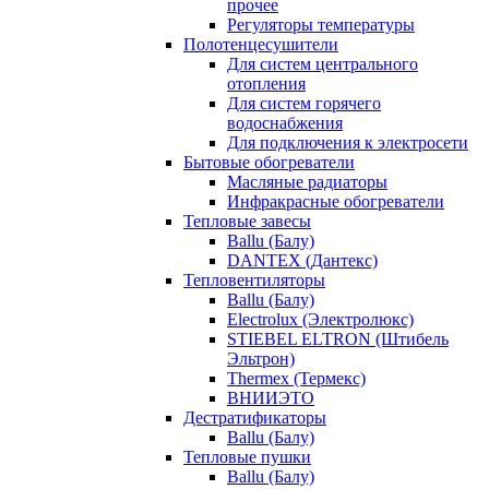
прочее
Регуляторы температуры
Полотенцесушители
Для систем центрального
отопления
Для систем горячего
водоснабжения
Для подключения к электросети
Бытовые обогреватели
Масляные радиаторы
Инфракрасные обогреватели
Тепловые завесы
Ballu (Балу)
DANTEX (Дантекс)
Тепловентиляторы
Ballu (Балу)
Electrolux (Электролюкс)
STIEBEL ELTRON (Штибель
Эльтрон)
Thermex (Термекс)
ВНИИЭТО
Дестратификаторы
Ballu (Балу)
Тепловые пушки
Ballu (Балу)