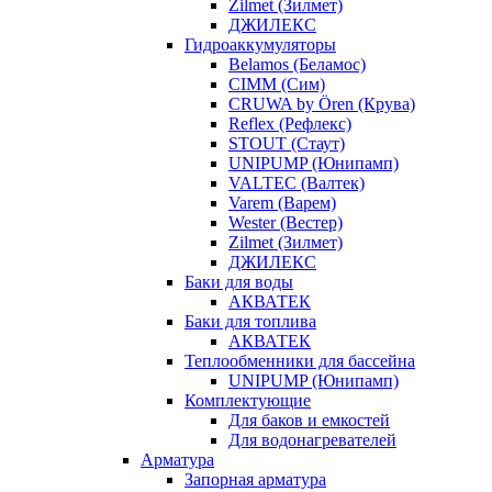
Zilmet (Зилмет)
ДЖИЛЕКС
Гидроаккумуляторы
Belamos (Беламос)
CIMM (Сим)
CRUWA by Ören (Крува)
Reflex (Рефлекс)
STOUT (Стаут)
UNIPUMP (Юнипамп)
VALTEC (Валтек)
Varem (Варем)
Wester (Вестер)
Zilmet (Зилмет)
ДЖИЛЕКС
Баки для воды
АКВАТЕК
Баки для топлива
АКВАТЕК
Теплообменники для бассейна
UNIPUMP (Юнипамп)
Комплектующие
Для баков и емкостей
Для водонагревателей
Арматура
Запорная арматура