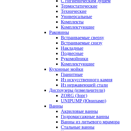
С гигиеническим душем
Термостатические
Технические
Универсальные
Комплекты
Комплектующие
Раковины
Встраиваемые сверху
Встраиваемые снизу
Накладные
Подвесные
Рукомойники
Комплектующие
Кухонные мойки
Гранитные
Из искусственного камня
Из нержавеющей стали
Диспоузеры (измельчители)
ZORG (Зорг)
UNIPUMP (Юнипамп)
Ванны
Акриловые ванны
Гидромассажные ванны
Ванны из литьевого мрамора
Стальные ванны