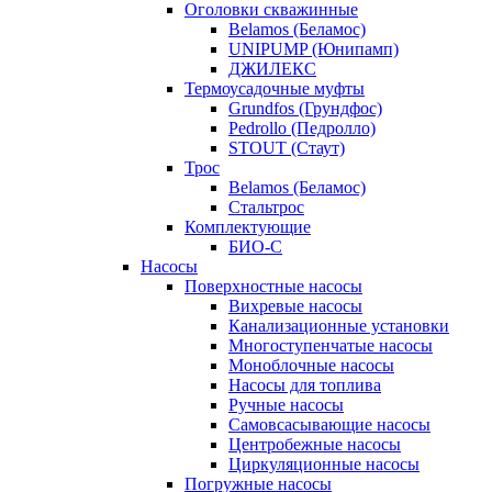
Оголовки скважинные
Belamos (Беламос)
UNIPUMP (Юнипамп)
ДЖИЛЕКС
Термоусадочные муфты
Grundfos (Грундфос)
Pedrollo (Педролло)
STOUT (Стаут)
Трос
Belamos (Беламос)
Стальтрос
Комплектующие
БИО-С
Насосы
Поверхностные насосы
Вихревые насосы
Канализационные установки
Многоступенчатые насосы
Моноблочные насосы
Насосы для топлива
Ручные насосы
Самовсасывающие насосы
Центробежные насосы
Циркуляционные насосы
Погружные насосы