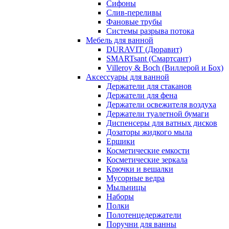
Сифоны
Слив-переливы
Фановые трубы
Системы разрыва потока
Мебель для ванной
DURAVIT (Дюравит)
SMARTsant (Смартсант)
Villeroy & Boch (Виллерой и Бох)
Аксессуары для ванной
Держатели для стаканов
Держатели для фена
Держатели освежителя воздуха
Держатели туалетной бумаги
Диспенсеры для ватных дисков
Дозаторы жидкого мыла
Ершики
Косметические емкости
Косметические зеркала
Крючки и вешалки
Мусорные ведра
Мыльницы
Наборы
Полки
Полотенцедержатели
Поручни для ванны