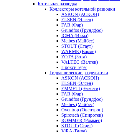
Котельная разводка
Коллекторы котельной разводки
ASKON (АСКОН)
ELSEN (Элсен)
FAR (Фар)
Grundfos (Грундфос)
ICMA (Икма)
Meibes (Майбес)
STOUT (Стаут)
WARME (Варме)
ZOTA (Зота)
VALTEC (Валтек)
ПроксиТерм
Гидравлические разделители
ASKON (АСКОН)
ELSEN (Элсен)
EMMETI (Эммети)
FAR (Фар)
Grundfos (Грундфос)
Meibes (Майбес)
Oventrop (Овентроп)
Spirotech (Спиротек)
ROMMER (Роммер)
STOUT (Стаут)
ViRA (Вира)