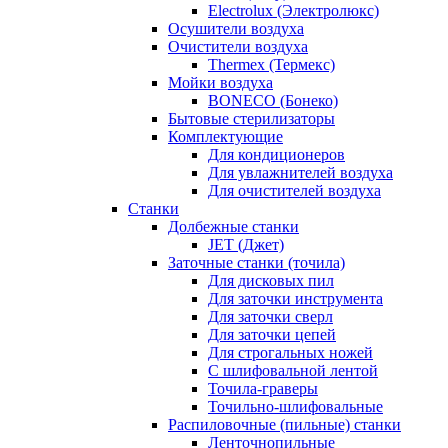
Electrolux (Электролюкс)
Осушители воздуха
Очистители воздуха
Thermex (Термекс)
Мойки воздуха
BONECO (Бонеко)
Бытовые стерилизаторы
Комплектующие
Для кондиционеров
Для увлажнителей воздуха
Для очистителей воздуха
Станки
Долбежные станки
JET (Джет)
Заточные станки (точила)
Для дисковых пил
Для заточки инструмента
Для заточки сверл
Для заточки цепей
Для строгальных ножей
С шлифовальной лентой
Точила-граверы
Точильно-шлифовальные
Распиловочные (пильные) станки
Ленточнопильные