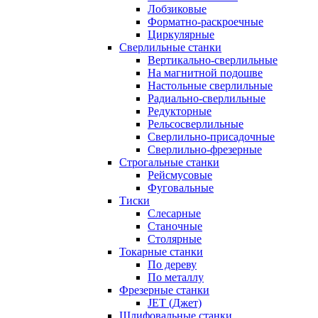
Лобзиковые
Форматно-раскроечные
Циркулярные
Сверлильные станки
Вертикально-сверлильные
На магнитной подошве
Настольные сверлильные
Радиально-сверлильные
Редукторные
Рельсосверлильные
Сверлильно-присадочные
Сверлильно-фрезерные
Строгальные станки
Рейсмусовые
Фуговальные
Тиски
Слесарные
Станочные
Столярные
Токарные станки
По дереву
По металлу
Фрезерные станки
JET (Джет)
Шлифовальные станки