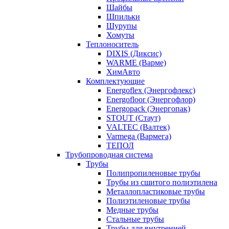
Шайбы
Шпильки
Шурупы
Хомуты
Теплоноситель
DIXIS (Диксис)
WARME (Варме)
ХимАвто
Комплектующие
Energoflex (Энергофлекс)
Energofloor (Энергофлор)
Energopack (Энергопак)
STOUT (Стаут)
VALTEC (Валтек)
Varmega (Вармега)
ТЕПОЛ
Трубопроводная система
Трубы
Полипропиленовые трубы
Трубы из сшитого полиэтилена
Металлопластиковые трубы
Полиэтиленовые трубы
Медные трубы
Стальные трубы
Трубы для внутренней