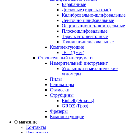
Барабанные
Дисковые (тарельчатые)
Калибровально-шлифовальные
Ленточно-шлифовальные
Осцилляционно-шпиндельные
Плоскошлифовальные
Тарельчато-ленточные
Точильно-шлифовальные
Комплектующие
JET (Джет)
Строительный инструмент
Измерительный инструмент
Угольники и механические
угломеры
Пилы
Реноваторы
Стамески
Струбцины
Einhell (Энхель)
GROZ (Гроз)
Фрезеры
Комплектующие
О магазине
Контакты
Реквизиты