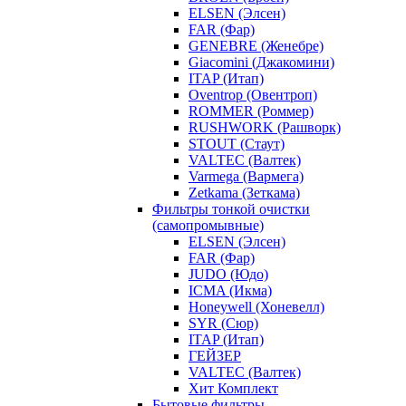
ELSEN (Элсен)
FAR (Фар)
GENEBRE (Женебре)
Giacomini (Джакомини)
ITAP (Итап)
Oventrop (Овентроп)
ROMMER (Роммер)
RUSHWORK (Рашворк)
STOUT (Стаут)
VALTEC (Валтек)
Varmega (Вармега)
Zetkama (Зеткама)
Фильтры тонкой очистки
(самопромывные)
ELSEN (Элсен)
FAR (Фар)
JUDO (Юдо)
ICMA (Икма)
Honeywell (Хоневелл)
SYR (Сюр)
ITAP (Итап)
ГЕЙЗЕР
VALTEC (Валтек)
Хит Комплект
Бытовые фильтры