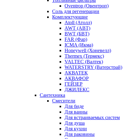
Топливные фильтры
Oventrop (Овентроп)
Соль для регенерации
Комплектующие
Atoll (Атолл)
AWT (АВТ)
BWT (БВТ)
FAR (Фар)
ICMA (Икма)
Honeywell (Хоневелл)
Thermex (Термекс)
VALTEC (Валтек)
WATERSTRY (Ватерстрай)
АКВАТЕК
АКВАФОР
ГЕЙЗЕР
ДЖИЛЕКС
Сантехника
Смесители
Для биде
Для ванны
Для встраиваемых систем
Для душа
Для кухни
Для раковины