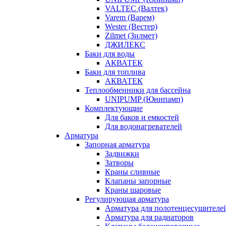
VALTEC (Валтек)
Varem (Варем)
Wester (Вестер)
Zilmet (Зилмет)
ДЖИЛЕКС
Баки для воды
АКВАТЕК
Баки для топлива
АКВАТЕК
Теплообменники для бассейна
UNIPUMP (Юнипамп)
Комплектующие
Для баков и емкостей
Для водонагревателей
Арматура
Запорная арматура
Задвижки
Затворы
Краны сливные
Клапаны запорные
Краны шаровые
Регулирующая арматура
Арматура для полотенцесушителе
Арматура для радиаторов