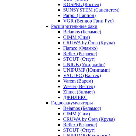
KOSPEL (Коспел)
SUNSYSTEM (Сансистем)
Parpol (Парпол)
VGR (Вендор Грин Рус)
Расширительные баки
Belamos (Беламос)
CIMM (Сим)
CRUWA by Ören (Крува)
Flamco (Фламко)
Reflex (Рефлекс)
STOUT (Стаут)
UNIGB (Униджиби)
UNIPUMP (Юнипамп)
VALTEC (Валтек)
Varem (Варем)
Wester (Вестер)
Zilmet (Зилмет)
ДЖИЛЕКС
Гидроаккумуляторы
Belamos (Беламос)
CIMM (Сим)
CRUWA by Ören (Крува)
Reflex (Рефлекс)
STOUT (Стаут)
UNIPUMP (Юнипамп)