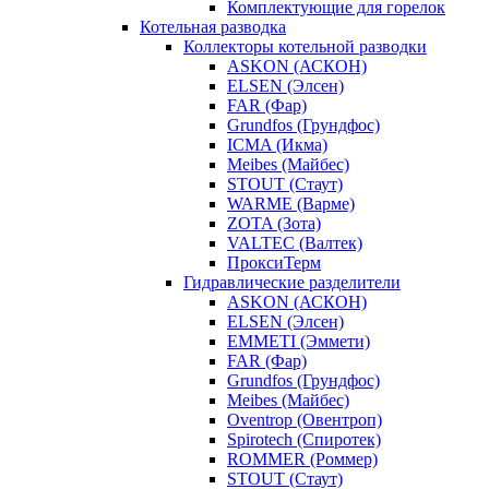
Комплектующие для горелок
Котельная разводка
Коллекторы котельной разводки
ASKON (АСКОН)
ELSEN (Элсен)
FAR (Фар)
Grundfos (Грундфос)
ICMA (Икма)
Meibes (Майбес)
STOUT (Стаут)
WARME (Варме)
ZOTA (Зота)
VALTEC (Валтек)
ПроксиТерм
Гидравлические разделители
ASKON (АСКОН)
ELSEN (Элсен)
EMMETI (Эммети)
FAR (Фар)
Grundfos (Грундфос)
Meibes (Майбес)
Oventrop (Овентроп)
Spirotech (Спиротек)
ROMMER (Роммер)
STOUT (Стаут)