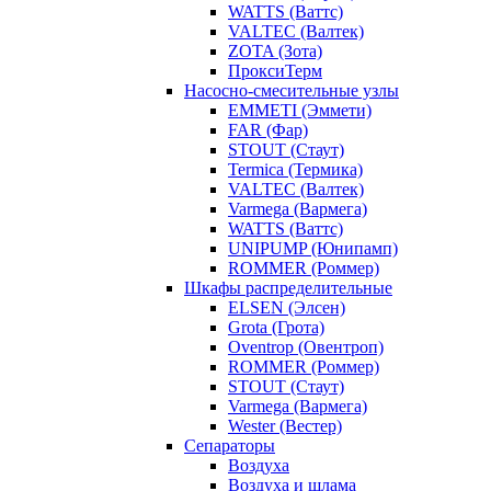
WATTS (Ваттс)
VALTEC (Валтек)
ZOTA (Зота)
ПроксиТерм
Насосно-смесительные узлы
EMMETI (Эммети)
FAR (Фар)
STOUT (Стаут)
Termica (Термика)
VALTEC (Валтек)
Varmega (Вармега)
WATTS (Ваттс)
UNIPUMP (Юнипамп)
ROMMER (Роммер)
Шкафы распределительные
ELSEN (Элсен)
Grota (Грота)
Oventrop (Овентроп)
ROMMER (Роммер)
STOUT (Стаут)
Varmega (Вармега)
Wester (Вестер)
Сепараторы
Воздуха
Воздуха и шлама