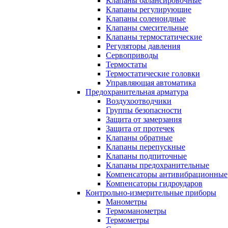
Клапаны балансировочные
Клапаны регулирующие
Клапаны соленоидные
Клапаны смесительные
Клапаны термостатические
Регуляторы давления
Сервоприводы
Термостаты
Термостатические головки
Управляющая автоматика
Предохранительная арматура
Воздухоотводчики
Группы безопасности
Защита от замерзания
Защита от протечек
Клапаны обратные
Клапаны перепускные
Клапаны подпиточные
Клапаны предохранительные
Компенсаторы антивибрационные
Компенсаторы гидроударов
Контрольно-измерительные приборы
Манометры
Термоманометры
Термометры