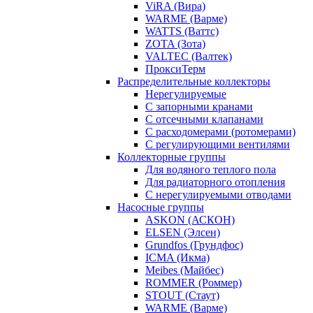
ViRA (Вира)
WARME (Варме)
WATTS (Ваттс)
ZOTA (Зота)
VALTEC (Валтек)
ПроксиТерм
Распределительные коллекторы
Нерегулируемые
С запорными кранами
С отсечными клапанами
С расходомерами (ротомерами)
С регулирующими вентилями
Коллекторные группы
Для водяного теплого пола
Для радиаторного отопления
С нерегулируемыми отводами
Насосные группы
ASKON (АСКОН)
ELSEN (Элсен)
Grundfos (Грундфос)
ICMA (Икма)
Meibes (Майбес)
ROMMER (Роммер)
STOUT (Стаут)
WARME (Варме)