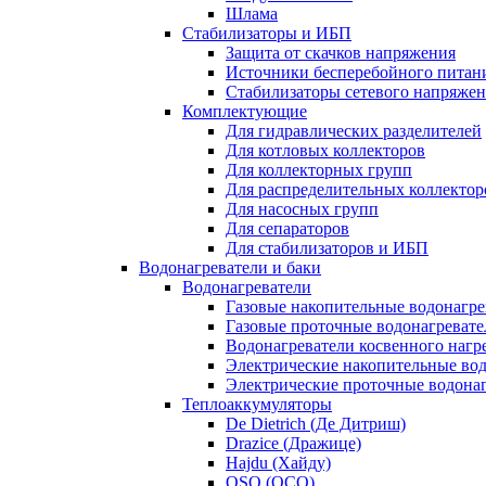
Шлама
Стабилизаторы и ИБП
Защита от скачков напряжения
Источники бесперебойного питан
Стабилизаторы сетевого напряже
Комплектующие
Для гидравлических разделителей
Для котловых коллекторов
Для коллекторных групп
Для распределительных коллектор
Для насосных групп
Для сепараторов
Для стабилизаторов и ИБП
Водонагреватели и баки
Водонагреватели
Газовые накопительные водонагре
Газовые проточные водонагревате
Водонагреватели косвенного нагр
Электрические накопительные во
Электрические проточные водона
Теплоаккумуляторы
De Dietrich (Де Дитриш)
Drazice (Дражице)
Hajdu (Хайду)
OSO (ОСО)