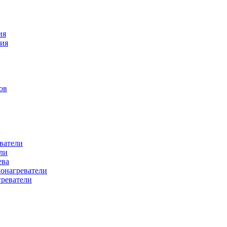
ия
ния
ов
ватели
ли
ева
донагреватели
греватели