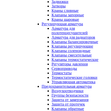
Задвижки
Затворы
Краны сливные
Клапаны запорные
Краны шаровые
Регулирующая арматура
Арматура для
полотенцесушителей
Арматура для радиаторов
Клапаны балансировочные
Клапаны регулирующие
Клапаны соленоидные
Клапаны смесительные
Клапаны термостатические
Регуляторы давления
Сервоприводы
Термостаты
Термостатические головки
Управляющая автоматика
Предохранительная арматура
Воздухоотводчики
Группы безопасности
Защита от замерзания
Защита от протечек
Клапаны обратные