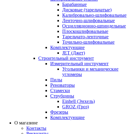
Барабанные
Дисковые (тарельчатые)
Калибровально-шлифовальные
Ленточно-шлифовальные
Осцилляционно-шпиндельные
Плоскошлифовальные
Тарельчато-ленточные
Точильно-шлифовальные
Комплектующие
JET (Джет)
Строительный инструмент
Измерительный инструмент
Угольники и механические
угломеры
Пилы
Реноваторы
Стамески
Струбцины
Einhell (Энхель)
GROZ (Гроз)
Фрезеры
Комплектующие
О магазине
Контакты
Реквизиты