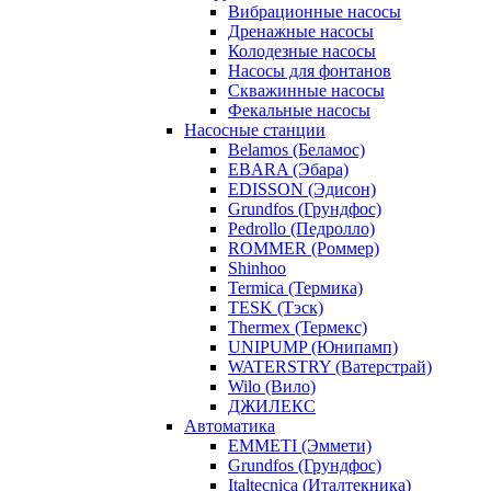
Вибрационные насосы
Дренажные насосы
Колодезные насосы
Насосы для фонтанов
Скважинные насосы
Фекальные насосы
Насосные станции
Belamos (Беламос)
EBARA (Эбара)
EDISSON (Эдисон)
Grundfos (Грундфос)
Pedrollo (Педролло)
ROMMER (Роммер)
Shinhoo
Termica (Термика)
TESK (Тэск)
Thermex (Термекс)
UNIPUMP (Юнипамп)
WATERSTRY (Ватерстрай)
Wilo (Вило)
ДЖИЛЕКС
Автоматика
EMMETI (Эммети)
Grundfos (Грундфос)
Italtecnica (Италтекника)