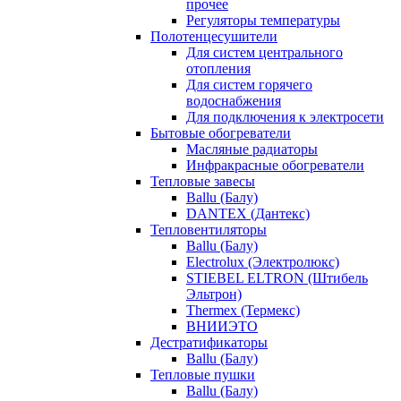
прочее
Регуляторы температуры
Полотенцесушители
Для систем центрального
отопления
Для систем горячего
водоснабжения
Для подключения к электросети
Бытовые обогреватели
Масляные радиаторы
Инфракрасные обогреватели
Тепловые завесы
Ballu (Балу)
DANTEX (Дантекс)
Тепловентиляторы
Ballu (Балу)
Electrolux (Электролюкс)
STIEBEL ELTRON (Штибель
Эльтрон)
Thermex (Термекс)
ВНИИЭТО
Дестратификаторы
Ballu (Балу)
Тепловые пушки
Ballu (Балу)