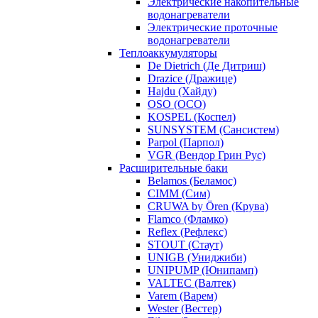
Электрические накопительные
водонагреватели
Электрические проточные
водонагреватели
Теплоаккумуляторы
De Dietrich (Де Дитриш)
Drazice (Дражице)
Hajdu (Хайду)
OSO (ОСО)
KOSPEL (Коспел)
SUNSYSTEM (Сансистем)
Parpol (Парпол)
VGR (Вендор Грин Рус)
Расширительные баки
Belamos (Беламос)
CIMM (Сим)
CRUWA by Ören (Крува)
Flamco (Фламко)
Reflex (Рефлекс)
STOUT (Стаут)
UNIGB (Униджиби)
UNIPUMP (Юнипамп)
VALTEC (Валтек)
Varem (Варем)
Wester (Вестер)