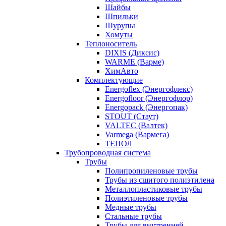
Шайбы
Шпильки
Шурупы
Хомуты
Теплоноситель
DIXIS (Диксис)
WARME (Варме)
ХимАвто
Комплектующие
Energoflex (Энергофлекс)
Energofloor (Энергофлор)
Energopack (Энергопак)
STOUT (Стаут)
VALTEC (Валтек)
Varmega (Вармега)
ТЕПОЛ
Трубопроводная система
Трубы
Полипропиленовые трубы
Трубы из сшитого полиэтилена
Металлопластиковые трубы
Полиэтиленовые трубы
Медные трубы
Стальные трубы
Трубы для внутренней