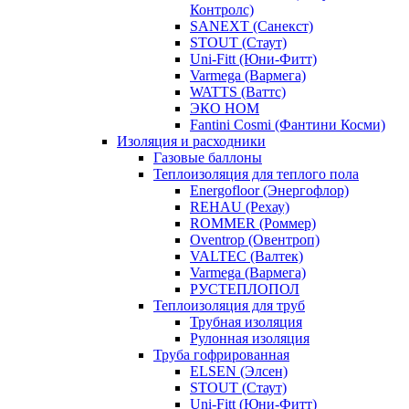
Контролс)
SANEXT (Санекст)
STOUT (Стаут)
Uni-Fitt (Юни-Фитт)
Varmega (Вармега)
WATTS (Ваттс)
ЭКО НОМ
Fantini Cosmi (Фантини Косми)
Изоляция и расходники
Газовые баллоны
Теплоизоляция для теплого пола
Energofloor (Энергофлор)
REHAU (Рехау)
ROMMER (Роммер)
Oventrop (Овентроп)
VALTEC (Валтек)
Varmega (Вармега)
РУСТЕПЛОПОЛ
Теплоизоляция для труб
Трубная изоляция
Рулонная изоляция
Труба гофрированная
ELSEN (Элсен)
STOUT (Стаут)
Uni-Fitt (Юни-Фитт)