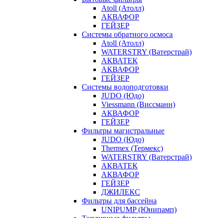
Atoll (Атолл)
АКВАФОР
ГЕЙЗЕР
Системы обратного осмоса
Atoll (Атолл)
WATERSTRY (Ватерстрай)
АКВАТЕК
АКВАФОР
ГЕЙЗЕР
Системы водоподготовки
JUDO (Юдо)
Viessmann (Виссманн)
АКВАФОР
ГЕЙЗЕР
Фильтры магистральные
JUDO (Юдо)
Thermex (Термекс)
WATERSTRY (Ватерстрай)
АКВАТЕК
АКВАФОР
ГЕЙЗЕР
ДЖИЛЕКС
Фильтры для бассейна
UNIPUMP (Юнипамп)