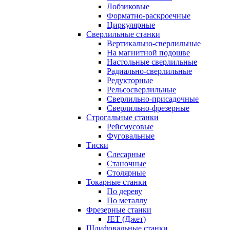
Лобзиковые
Форматно-раскроечные
Циркулярные
Сверлильные станки
Вертикально-сверлильные
На магнитной подошве
Настольные сверлильные
Радиально-сверлильные
Редукторные
Рельсосверлильные
Сверлильно-присадочные
Сверлильно-фрезерные
Строгальные станки
Рейсмусовые
Фуговальные
Тиски
Слесарные
Станочные
Столярные
Токарные станки
По дереву
По металлу
Фрезерные станки
JET (Джет)
Шлифовальные станки