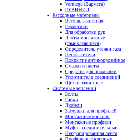
Varmega (Вармега)
РУВИНИЛ
Расходные материалы
Ветошь зачистная
Герметики
Для обработки рук
Ленты монтажные
(самоклеящиеся)
Определитель утечки газа
Пеногасители
Покрытие антикоррозийное
Смазки и пасты
Средства для промывки
Уплотнители соединений
Щетки зачистные
Системы креплений
Болты
Гайки
Дюбели
Заглушки для профилей
Монтажные консоли
Монтажные профили
Муфты соединительные
Перфорированная лента
Профильные крепежи