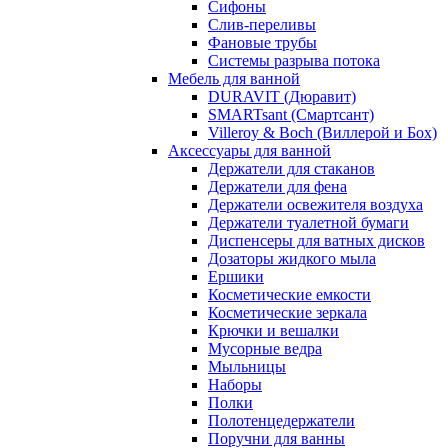
Сифоны
Слив-переливы
Фановые трубы
Системы разрыва потока
Мебель для ванной
DURAVIT (Дюравит)
SMARTsant (Смартсант)
Villeroy & Boch (Виллерой и Бох)
Аксессуары для ванной
Держатели для стаканов
Держатели для фена
Держатели освежителя воздуха
Держатели туалетной бумаги
Диспенсеры для ватных дисков
Дозаторы жидкого мыла
Ершики
Косметические емкости
Косметические зеркала
Крючки и вешалки
Мусорные ведра
Мыльницы
Наборы
Полки
Полотенцедержатели
Поручни для ванны