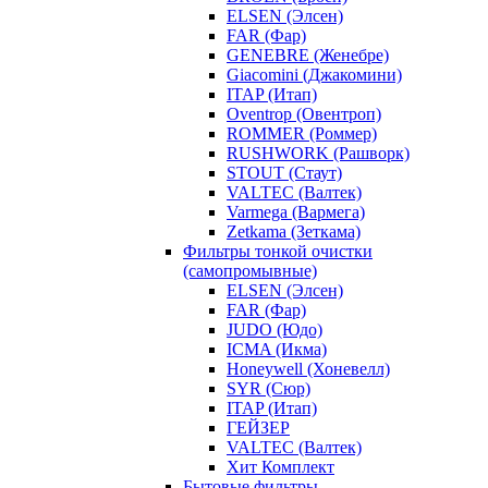
ELSEN (Элсен)
FAR (Фар)
GENEBRE (Женебре)
Giacomini (Джакомини)
ITAP (Итап)
Oventrop (Овентроп)
ROMMER (Роммер)
RUSHWORK (Рашворк)
STOUT (Стаут)
VALTEC (Валтек)
Varmega (Вармега)
Zetkama (Зеткама)
Фильтры тонкой очистки
(самопромывные)
ELSEN (Элсен)
FAR (Фар)
JUDO (Юдо)
ICMA (Икма)
Honeywell (Хоневелл)
SYR (Сюр)
ITAP (Итап)
ГЕЙЗЕР
VALTEC (Валтек)
Хит Комплект
Бытовые фильтры