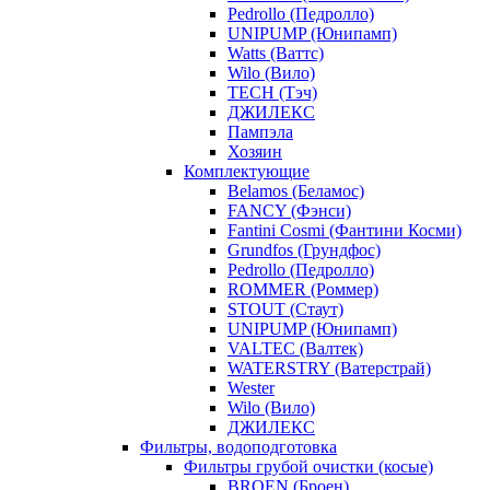
Pedrollo (Педролло)
UNIPUMP (Юнипамп)
Watts (Ваттс)
Wilo (Вило)
TECH (Тэч)
ДЖИЛЕКС
Пампэла
Хозяин
Комплектующие
Belamos (Беламос)
FANCY (Фэнси)
Fantini Cosmi (Фантини Косми)
Grundfos (Грундфос)
Pedrollo (Педролло)
ROMMER (Роммер)
STOUT (Стаут)
UNIPUMP (Юнипамп)
VALTEC (Валтек)
WATERSTRY (Ватерстрай)
Wester
Wilo (Вило)
ДЖИЛЕКС
Фильтры, водоподготовка
Фильтры грубой очистки (косые)
BROEN (Броен)