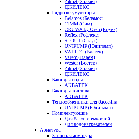
Zilmet (Зилмет)
ДЖИЛЕКС
Гидроаккумуляторы
Belamos (Беламос)
CIMM (Сим)
CRUWA by Ören (Крува)
Reflex (Рефлекс)
STOUT (Стаут)
UNIPUMP (Юнипамп)
VALTEC (Валтек)
Varem (Варем)
Wester (Вестер)
Zilmet (Зилмет)
ДЖИЛЕКС
Баки для воды
АКВАТЕК
Баки для топлива
АКВАТЕК
Теплообменники для бассейна
UNIPUMP (Юнипамп)
Комплектующие
Для баков и емкостей
Для водонагревателей
Арматура
Запорная арматура