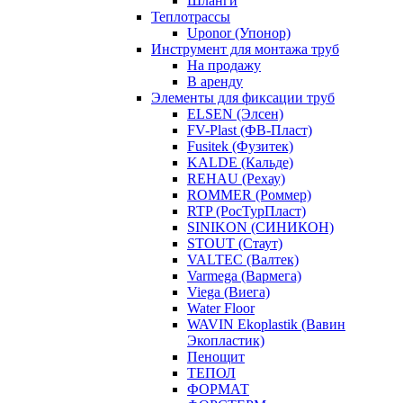
Шланги
Теплотрассы
Uponor (Упонор)
Инструмент для монтажа труб
На продажу
В аренду
Элементы для фиксации труб
ELSEN (Элсен)
FV-Plast (ФВ-Пласт)
Fusitek (Фузитек)
KALDE (Кальде)
REHAU (Рехау)
ROMMER (Роммер)
RTP (РосТурПласт)
SINIKON (СИНИКОН)
STOUT (Стаут)
VALTEC (Валтек)
Varmega (Вармега)
Viega (Виега)
Water Floor
WAVIN Ekoplastik (Вавин
Экопластик)
Пенощит
ТЕПОЛ
ФОРМАТ