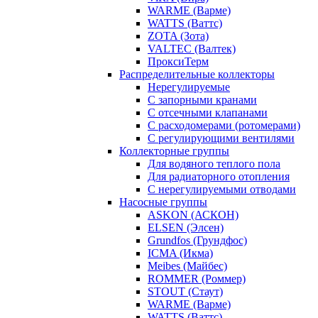
WARME (Варме)
WATTS (Ваттс)
ZOTA (Зота)
VALTEC (Валтек)
ПроксиТерм
Распределительные коллекторы
Нерегулируемые
С запорными кранами
С отсечными клапанами
С расходомерами (ротомерами)
С регулирующими вентилями
Коллекторные группы
Для водяного теплого пола
Для радиаторного отопления
С нерегулируемыми отводами
Насосные группы
ASKON (АСКОН)
ELSEN (Элсен)
Grundfos (Грундфос)
ICMA (Икма)
Meibes (Майбес)
ROMMER (Роммер)
STOUT (Стаут)
WARME (Варме)
WATTS (Ваттс)