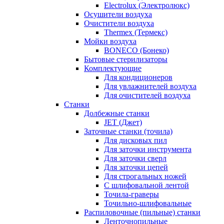
Electrolux (Электролюкс)
Осушители воздуха
Очистители воздуха
Thermex (Термекс)
Мойки воздуха
BONECO (Бонеко)
Бытовые стерилизаторы
Комплектующие
Для кондиционеров
Для увлажнителей воздуха
Для очистителей воздуха
Станки
Долбежные станки
JET (Джет)
Заточные станки (точила)
Для дисковых пил
Для заточки инструмента
Для заточки сверл
Для заточки цепей
Для строгальных ножей
С шлифовальной лентой
Точила-граверы
Точильно-шлифовальные
Распиловочные (пильные) станки
Ленточнопильные