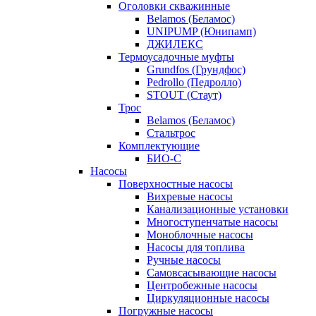
Оголовки скважинные
Belamos (Беламос)
UNIPUMP (Юнипамп)
ДЖИЛЕКС
Термоусадочные муфты
Grundfos (Грундфос)
Pedrollo (Педролло)
STOUT (Стаут)
Трос
Belamos (Беламос)
Стальтрос
Комплектующие
БИО-С
Насосы
Поверхностные насосы
Вихревые насосы
Канализационные установки
Многоступенчатые насосы
Моноблочные насосы
Насосы для топлива
Ручные насосы
Самовсасывающие насосы
Центробежные насосы
Циркуляционные насосы
Погружные насосы