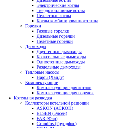
Дизельные котлы
Электрические котлы
Твердотопливные котлы
Пеллетные котлы
Котлы комбинированного типа
Горелки
Газовые горелки
Дизельные горелки
Пелетные горелки
Дымоходы
Двустенные дымоходы
Коаксиальные дымоходы
Одностенные дымоходы
Раздельные дымоходы
Тепловые насосы
Hajdu (Хайду)
Комплектующие
Комплектующие для котлов
Комплектующие для горелок
Котельная разводка
Коллекторы котельной разводки
ASKON (АСКОН)
ELSEN (Элсен)
FAR (Фар)
Grundfos (Грундфос)