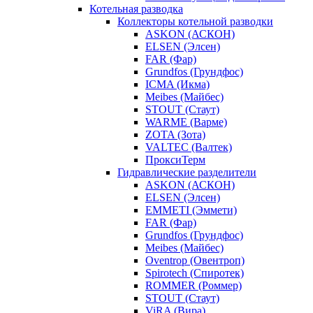
Котельная разводка
Коллекторы котельной разводки
ASKON (АСКОН)
ELSEN (Элсен)
FAR (Фар)
Grundfos (Грундфос)
ICMA (Икма)
Meibes (Майбес)
STOUT (Стаут)
WARME (Варме)
ZOTA (Зота)
VALTEC (Валтек)
ПроксиТерм
Гидравлические разделители
ASKON (АСКОН)
ELSEN (Элсен)
EMMETI (Эммети)
FAR (Фар)
Grundfos (Грундфос)
Meibes (Майбес)
Oventrop (Овентроп)
Spirotech (Спиротек)
ROMMER (Роммер)
STOUT (Стаут)
ViRA (Вира)