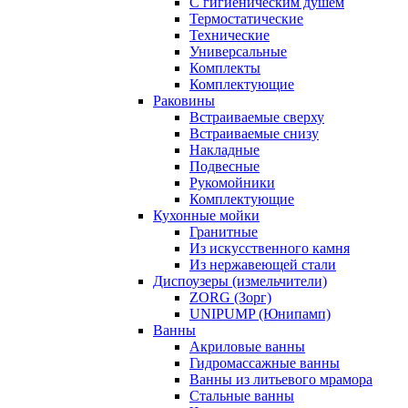
С гигиеническим душем
Термостатические
Технические
Универсальные
Комплекты
Комплектующие
Раковины
Встраиваемые сверху
Встраиваемые снизу
Накладные
Подвесные
Рукомойники
Комплектующие
Кухонные мойки
Гранитные
Из искусственного камня
Из нержавеющей стали
Диспоузеры (измельчители)
ZORG (Зорг)
UNIPUMP (Юнипамп)
Ванны
Акриловые ванны
Гидромассажные ванны
Ванны из литьевого мрамора
Стальные ванны