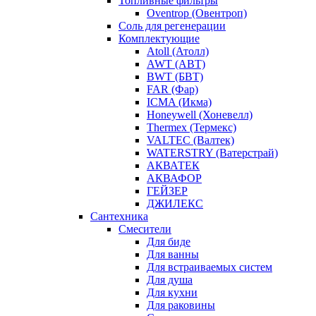
Топливные фильтры
Oventrop (Овентроп)
Соль для регенерации
Комплектующие
Atoll (Атолл)
AWT (АВТ)
BWT (БВТ)
FAR (Фар)
ICMA (Икма)
Honeywell (Хоневелл)
Thermex (Термекс)
VALTEC (Валтек)
WATERSTRY (Ватерстрай)
АКВАТЕК
АКВАФОР
ГЕЙЗЕР
ДЖИЛЕКС
Сантехника
Смесители
Для биде
Для ванны
Для встраиваемых систем
Для душа
Для кухни
Для раковины