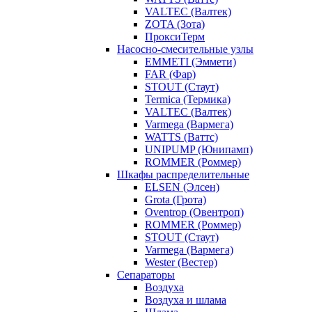
VALTEC (Валтек)
ZOTA (Зота)
ПроксиТерм
Насосно-смесительные узлы
EMMETI (Эммети)
FAR (Фар)
STOUT (Стаут)
Termica (Термика)
VALTEC (Валтек)
Varmega (Вармега)
WATTS (Ваттс)
UNIPUMP (Юнипамп)
ROMMER (Роммер)
Шкафы распределительные
ELSEN (Элсен)
Grota (Грота)
Oventrop (Овентроп)
ROMMER (Роммер)
STOUT (Стаут)
Varmega (Вармега)
Wester (Вестер)
Сепараторы
Воздуха
Воздуха и шлама