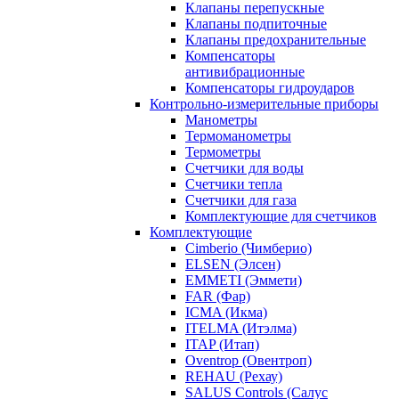
Клапаны перепускные
Клапаны подпиточные
Клапаны предохранительные
Компенсаторы
антивибрационные
Компенсаторы гидроударов
Контрольно-измерительные приборы
Манометры
Термоманометры
Термометры
Счетчики для воды
Счетчики тепла
Счетчики для газа
Комплектующие для счетчиков
Комплектующие
Cimberio (Чимберио)
ELSEN (Элсен)
EMMETI (Эммети)
FAR (Фар)
ICMA (Икма)
ITELMA (Итэлма)
ITAP (Итап)
Oventrop (Овентроп)
REHAU (Рехау)
SALUS Controls (Салус