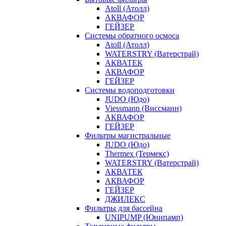
Atoll (Атолл)
АКВАФОР
ГЕЙЗЕР
Системы обратного осмоса
Atoll (Атолл)
WATERSTRY (Ватерстрай)
АКВАТЕК
АКВАФОР
ГЕЙЗЕР
Системы водоподготовки
JUDO (Юдо)
Viessmann (Виссманн)
АКВАФОР
ГЕЙЗЕР
Фильтры магистральные
JUDO (Юдо)
Thermex (Термекс)
WATERSTRY (Ватерстрай)
АКВАТЕК
АКВАФОР
ГЕЙЗЕР
ДЖИЛЕКС
Фильтры для бассейна
UNIPUMP (Юнипамп)