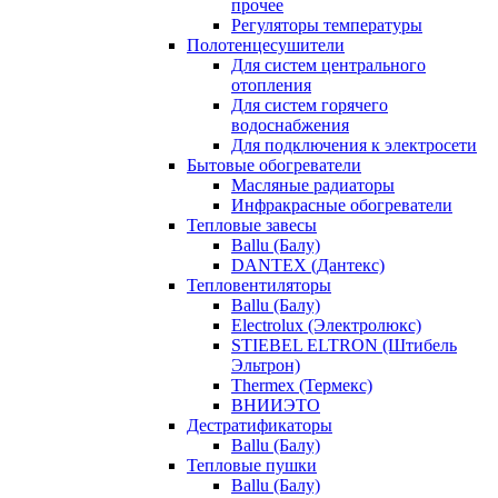
прочее
Регуляторы температуры
Полотенцесушители
Для систем центрального
отопления
Для систем горячего
водоснабжения
Для подключения к электросети
Бытовые обогреватели
Масляные радиаторы
Инфракрасные обогреватели
Тепловые завесы
Ballu (Балу)
DANTEX (Дантекс)
Тепловентиляторы
Ballu (Балу)
Electrolux (Электролюкс)
STIEBEL ELTRON (Штибель
Эльтрон)
Thermex (Термекс)
ВНИИЭТО
Дестратификаторы
Ballu (Балу)
Тепловые пушки
Ballu (Балу)