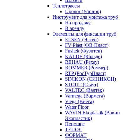
Шланги
Теплотрассы
Uponor (Упонор)
Инструмент для монтажа труб
На продажу
В аренду
Элементы для фиксации труб
ELSEN (Элсен)
FV-Plast (ФВ-Пласт)
Fusitek (Фузитек)
KALDE (Кальде)
REHAU (Рехау)
ROMMER (Роммер)
RTP (РосТурПласт)
SINIKON (СИНИКОН)
STOUT (Стаут)
VALTEC (Валтек)
Varmega (Вармега)
Viega (Виега)
Water Floor
WAVIN Ekoplastik (Вавин
Экопластик)
Пенощит
ТЕПОЛ
ФОРМАТ