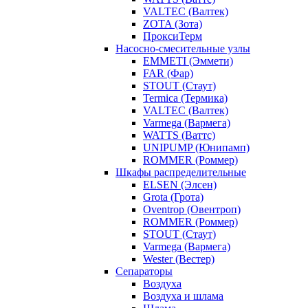
VALTEC (Валтек)
ZOTA (Зота)
ПроксиТерм
Насосно-смесительные узлы
EMMETI (Эммети)
FAR (Фар)
STOUT (Стаут)
Termica (Термика)
VALTEC (Валтек)
Varmega (Вармега)
WATTS (Ваттс)
UNIPUMP (Юнипамп)
ROMMER (Роммер)
Шкафы распределительные
ELSEN (Элсен)
Grota (Грота)
Oventrop (Овентроп)
ROMMER (Роммер)
STOUT (Стаут)
Varmega (Вармега)
Wester (Вестер)
Сепараторы
Воздуха
Воздуха и шлама