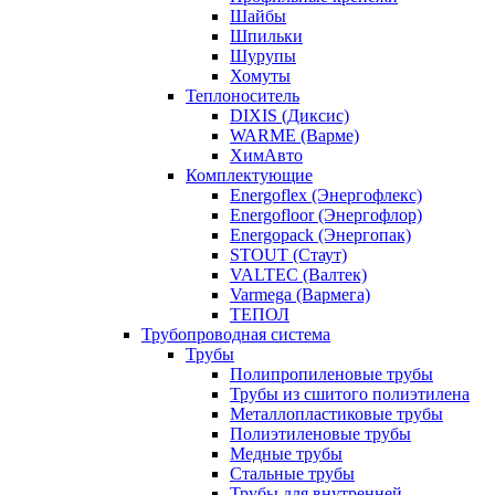
Шайбы
Шпильки
Шурупы
Хомуты
Теплоноситель
DIXIS (Диксис)
WARME (Варме)
ХимАвто
Комплектующие
Energoflex (Энергофлекс)
Energofloor (Энергофлор)
Energopack (Энергопак)
STOUT (Стаут)
VALTEC (Валтек)
Varmega (Вармега)
ТЕПОЛ
Трубопроводная система
Трубы
Полипропиленовые трубы
Трубы из сшитого полиэтилена
Металлопластиковые трубы
Полиэтиленовые трубы
Медные трубы
Стальные трубы
Трубы для внутренней