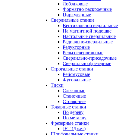
Лобзиковые
Форматно-раскроечные
Циркулярные
Сверлильные станки
Вертикально-сверлильные
На магнитной подошве
Настольные сверлильные
Радиально-сверлильные
Редукторные
Рельсосверлильные
Сверлильно-присадочные
Сверлильно-фрезерные
Строгальные станки
Рейсмусовые
Фуговальные
Тиски
Слесарные
Станочные
Столярные
Токарные станки
По дереву
По металлу
Фрезерные станки
JET (Джет)
Шлифовальные станки