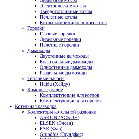
Дизельные котлы
Электрические котлы
Твердотопливные котлы
Пеллетные котлы
Котлы комбинированного типа
Горелки
Газовые горелки
Дизельные горелки
Пелетные горелки
Дымоходы
Двустенные дымоходы
Коаксиальные дымоходы
Одностенные дымоходы
Раздельные дымоходы
Тепловые насосы
Hajdu (Хайду)
Комплектующие
Комплектующие для котлов
Комплектующие для горелок
Котельная разводка
Коллекторы котельной разводки
ASKON (АСКОН)
ELSEN (Элсен)
FAR (Фар)
Grundfos (Грундфос)