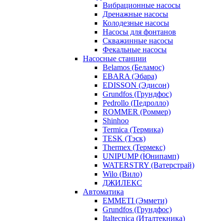
Вибрационные насосы
Дренажные насосы
Колодезные насосы
Насосы для фонтанов
Скважинные насосы
Фекальные насосы
Насосные станции
Belamos (Беламос)
EBARA (Эбара)
EDISSON (Эдисон)
Grundfos (Грундфос)
Pedrollo (Педролло)
ROMMER (Роммер)
Shinhoo
Termica (Термика)
TESK (Тэск)
Thermex (Термекс)
UNIPUMP (Юнипамп)
WATERSTRY (Ватерстрай)
Wilo (Вило)
ДЖИЛЕКС
Автоматика
EMMETI (Эммети)
Grundfos (Грундфос)
Italtecnica (Италтекника)