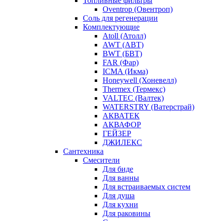
Топливные фильтры
Oventrop (Овентроп)
Соль для регенерации
Комплектующие
Atoll (Атолл)
AWT (АВТ)
BWT (БВТ)
FAR (Фар)
ICMA (Икма)
Honeywell (Хоневелл)
Thermex (Термекс)
VALTEC (Валтек)
WATERSTRY (Ватерстрай)
АКВАТЕК
АКВАФОР
ГЕЙЗЕР
ДЖИЛЕКС
Сантехника
Смесители
Для биде
Для ванны
Для встраиваемых систем
Для душа
Для кухни
Для раковины