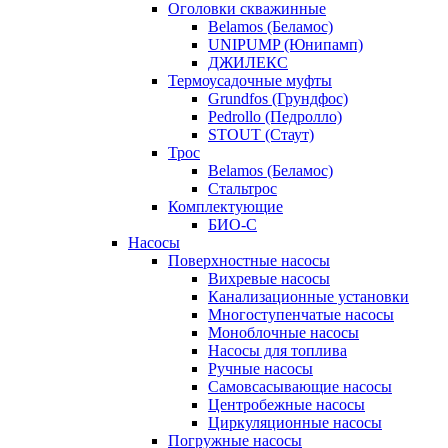
Оголовки скважинные
Belamos (Беламос)
UNIPUMP (Юнипамп)
ДЖИЛЕКС
Термоусадочные муфты
Grundfos (Грундфос)
Pedrollo (Педролло)
STOUT (Стаут)
Трос
Belamos (Беламос)
Стальтрос
Комплектующие
БИО-С
Насосы
Поверхностные насосы
Вихревые насосы
Канализационные установки
Многоступенчатые насосы
Моноблочные насосы
Насосы для топлива
Ручные насосы
Самовсасывающие насосы
Центробежные насосы
Циркуляционные насосы
Погружные насосы