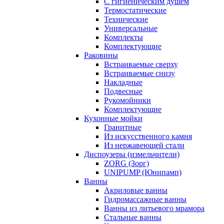
С гигиеническим душем
Термостатические
Технические
Универсальные
Комплекты
Комплектующие
Раковины
Встраиваемые сверху
Встраиваемые снизу
Накладные
Подвесные
Рукомойники
Комплектующие
Кухонные мойки
Гранитные
Из искусственного камня
Из нержавеющей стали
Диспоузеры (измельчители)
ZORG (Зорг)
UNIPUMP (Юнипамп)
Ванны
Акриловые ванны
Гидромассажные ванны
Ванны из литьевого мрамора
Стальные ванны