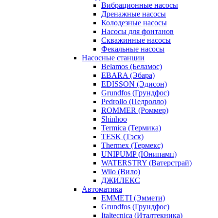
Вибрационные насосы
Дренажные насосы
Колодезные насосы
Насосы для фонтанов
Скважинные насосы
Фекальные насосы
Насосные станции
Belamos (Беламос)
EBARA (Эбара)
EDISSON (Эдисон)
Grundfos (Грундфос)
Pedrollo (Педролло)
ROMMER (Роммер)
Shinhoo
Termica (Термика)
TESK (Тэск)
Thermex (Термекс)
UNIPUMP (Юнипамп)
WATERSTRY (Ватерстрай)
Wilo (Вило)
ДЖИЛЕКС
Автоматика
EMMETI (Эммети)
Grundfos (Грундфос)
Italtecnica (Италтекника)