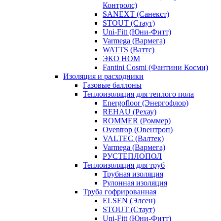
Контролс)
SANEXT (Санекст)
STOUT (Стаут)
Uni-Fitt (Юни-Фитт)
Varmega (Вармега)
WATTS (Ваттс)
ЭКО НОМ
Fantini Cosmi (Фантини Косми)
Изоляция и расходники
Газовые баллоны
Теплоизоляция для теплого пола
Energofloor (Энергофлор)
REHAU (Рехау)
ROMMER (Роммер)
Oventrop (Овентроп)
VALTEC (Валтек)
Varmega (Вармега)
РУСТЕПЛОПОЛ
Теплоизоляция для труб
Трубная изоляция
Рулонная изоляция
Труба гофрированная
ELSEN (Элсен)
STOUT (Стаут)
Uni-Fitt (Юни-Фитт)