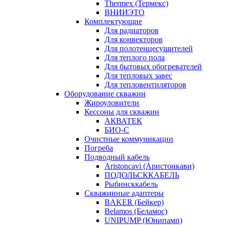
Thermex (Термекс)
ВНИИЭТО
Комплектующие
Для радиаторов
Для конвекторов
Для полотенцесушителей
Для теплого пола
Для бытовых обогревателей
Для тепловых завес
Для тепловентиляторов
Оборудование скважин
Жироуловители
Кессоны для скважин
АКВАТЕК
БИО-С
Очистные коммуникации
Погреба
Подводный кабель
Aristoncavi (Аристонкави)
ПОДОЛЬСККАБЕЛЬ
Рыбинсккабель
Скважинные адаптеры
BAKER (Бейкер)
Belamos (Беламос)
UNIPUMP (Юнипамп)