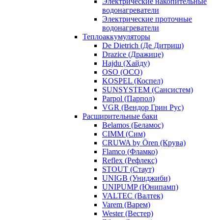
Электрические накопительные
водонагреватели
Электрические проточные
водонагреватели
Теплоаккумуляторы
De Dietrich (Де Дитриш)
Drazice (Дражице)
Hajdu (Хайду)
OSO (ОСО)
KOSPEL (Коспел)
SUNSYSTEM (Сансистем)
Parpol (Парпол)
VGR (Вендор Грин Рус)
Расширительные баки
Belamos (Беламос)
CIMM (Сим)
CRUWA by Ören (Крува)
Flamco (Фламко)
Reflex (Рефлекс)
STOUT (Стаут)
UNIGB (Униджиби)
UNIPUMP (Юнипамп)
VALTEC (Валтек)
Varem (Варем)
Wester (Вестер)