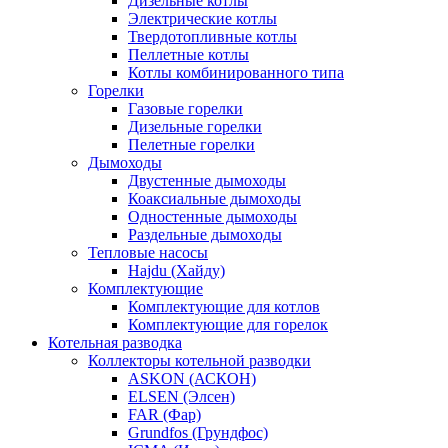
Дизельные котлы
Электрические котлы
Твердотопливные котлы
Пеллетные котлы
Котлы комбинированного типа
Горелки
Газовые горелки
Дизельные горелки
Пелетные горелки
Дымоходы
Двустенные дымоходы
Коаксиальные дымоходы
Одностенные дымоходы
Раздельные дымоходы
Тепловые насосы
Hajdu (Хайду)
Комплектующие
Комплектующие для котлов
Комплектующие для горелок
Котельная разводка
Коллекторы котельной разводки
ASKON (АСКОН)
ELSEN (Элсен)
FAR (Фар)
Grundfos (Грундфос)