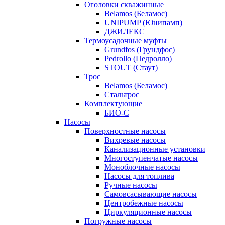
Оголовки скважинные
Belamos (Беламос)
UNIPUMP (Юнипамп)
ДЖИЛЕКС
Термоусадочные муфты
Grundfos (Грундфос)
Pedrollo (Педролло)
STOUT (Стаут)
Трос
Belamos (Беламос)
Стальтрос
Комплектующие
БИО-С
Насосы
Поверхностные насосы
Вихревые насосы
Канализационные установки
Многоступенчатые насосы
Моноблочные насосы
Насосы для топлива
Ручные насосы
Самовсасывающие насосы
Центробежные насосы
Циркуляционные насосы
Погружные насосы