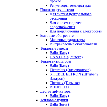
прочее
Регуляторы температуры
Полотенцесушители
Для систем центрального
отопления
Для систем горячего
водоснабжения
Для подключения к электросети
Бытовые обогреватели
Масляные радиаторы
Инфракрасные обогреватели
Тепловые завесы
Ballu (Балу)
DANTEX (Дантекс)
Тепловентиляторы
Ballu (Балу)
Electrolux (Электролюкс)
STIEBEL ELTRON (Штибель
Эльтрон)
Thermex (Термекс)
ВНИИЭТО
Дестратификаторы
Ballu (Балу)
Тепловые пушки
Ballu (Балу)