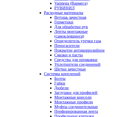
Varmega (Вармега)
РУВИНИЛ
Расходные материалы
Ветошь зачистная
Герметики
Для обработки рук
Ленты монтажные
(самоклеящиеся)
Определитель утечки газа
Пеногасители
Покрытие антикоррозийное
Смазки и пасты
Средства для промывки
Уплотнители соединений
Щетки зачистные
Системы креплений
Болты
Гайки
Дюбели
Заглушки для профилей
Монтажные консоли
Монтажные профили
Муфты соединительные
Перфорированная лента
Профильные крепежи