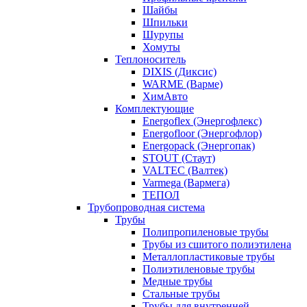
Шайбы
Шпильки
Шурупы
Хомуты
Теплоноситель
DIXIS (Диксис)
WARME (Варме)
ХимАвто
Комплектующие
Energoflex (Энергофлекс)
Energofloor (Энергофлор)
Energopack (Энергопак)
STOUT (Стаут)
VALTEC (Валтек)
Varmega (Вармега)
ТЕПОЛ
Трубопроводная система
Трубы
Полипропиленовые трубы
Трубы из сшитого полиэтилена
Металлопластиковые трубы
Полиэтиленовые трубы
Медные трубы
Стальные трубы
Трубы для внутренней