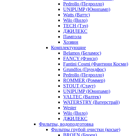
Pedrollo (Педролло)
UNIPUMP (Юнипамп)
Watts (Ваттс)
Wilo (Вило)
TECH (Тэч)
ДЖИЛЕКС
Пампэла
Хозяин
Комплектующие
Belamos (Беламос)
FANCY (Фэнси)
Fantini Cosmi (Фантини Косми)
Grundfos (Грундфос)
Pedrollo (Педролло)
ROMMER (Роммер)
STOUT (Стаут)
UNIPUMP (Юнипамп)
VALTEC (Валтек)
WATERSTRY (Ватерстрай)
Wester
Wilo (Вило)
ДЖИЛЕКС
Фильтры, водоподготовка
Фильтры грубой очистки (косые)
BROEN (Броен)