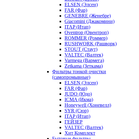
ELSEN (Элсен)
FAR (Фар)
GENEBRE (Женебре)
Giacomini (Джакомини)
ITAP (Итап)
Oventrop (Овентроп)
ROMMER (Роммер)
RUSHWORK (Рашворк)
STOUT (Стаут)
VALTEC (Валтек)
Varmega (Вармега)
Zetkama (Зеткама)
Фильтры тонкой очистки
(самопромывные)
ELSEN (Элсен)
FAR (Фар)
JUDO (Юдо)
ICMA (Икма)
Honeywell (Хоневелл)
SYR (Сюр)
ITAP (Итап)
ГЕЙЗЕР
VALTEC (Валтек)
Хит Комплект
Бытовые фильтры