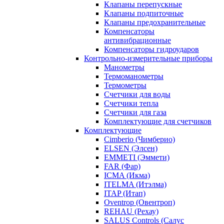
Клапаны перепускные
Клапаны подпиточные
Клапаны предохранительные
Компенсаторы
антивибрационные
Компенсаторы гидроударов
Контрольно-измерительные приборы
Манометры
Термоманометры
Термометры
Счетчики для воды
Счетчики тепла
Счетчики для газа
Комплектующие для счетчиков
Комплектующие
Cimberio (Чимберио)
ELSEN (Элсен)
EMMETI (Эммети)
FAR (Фар)
ICMA (Икма)
ITELMA (Итэлма)
ITAP (Итап)
Oventrop (Овентроп)
REHAU (Рехау)
SALUS Controls (Салус