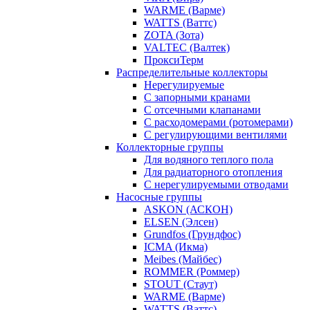
WARME (Варме)
WATTS (Ваттс)
ZOTA (Зота)
VALTEC (Валтек)
ПроксиТерм
Распределительные коллекторы
Нерегулируемые
С запорными кранами
С отсечными клапанами
С расходомерами (ротомерами)
С регулирующими вентилями
Коллекторные группы
Для водяного теплого пола
Для радиаторного отопления
С нерегулируемыми отводами
Насосные группы
ASKON (АСКОН)
ELSEN (Элсен)
Grundfos (Грундфос)
ICMA (Икма)
Meibes (Майбес)
ROMMER (Роммер)
STOUT (Стаут)
WARME (Варме)
WATTS (Ваттс)