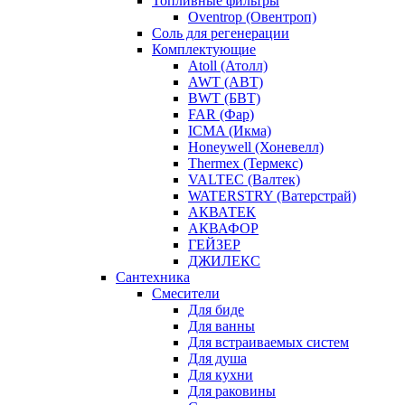
Топливные фильтры
Oventrop (Овентроп)
Соль для регенерации
Комплектующие
Atoll (Атолл)
AWT (АВТ)
BWT (БВТ)
FAR (Фар)
ICMA (Икма)
Honeywell (Хоневелл)
Thermex (Термекс)
VALTEC (Валтек)
WATERSTRY (Ватерстрай)
АКВАТЕК
АКВАФОР
ГЕЙЗЕР
ДЖИЛЕКС
Сантехника
Смесители
Для биде
Для ванны
Для встраиваемых систем
Для душа
Для кухни
Для раковины