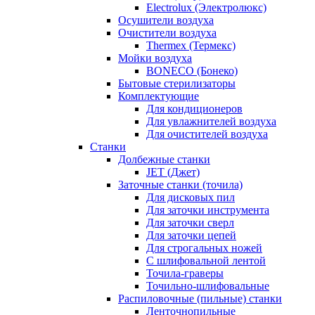
Electrolux (Электролюкс)
Осушители воздуха
Очистители воздуха
Thermex (Термекс)
Мойки воздуха
BONECO (Бонеко)
Бытовые стерилизаторы
Комплектующие
Для кондиционеров
Для увлажнителей воздуха
Для очистителей воздуха
Станки
Долбежные станки
JET (Джет)
Заточные станки (точила)
Для дисковых пил
Для заточки инструмента
Для заточки сверл
Для заточки цепей
Для строгальных ножей
С шлифовальной лентой
Точила-граверы
Точильно-шлифовальные
Распиловочные (пильные) станки
Ленточнопильные