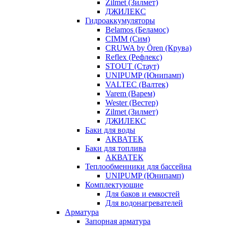
Zilmet (Зилмет)
ДЖИЛЕКС
Гидроаккумуляторы
Belamos (Беламос)
CIMM (Сим)
CRUWA by Ören (Крува)
Reflex (Рефлекс)
STOUT (Стаут)
UNIPUMP (Юнипамп)
VALTEC (Валтек)
Varem (Варем)
Wester (Вестер)
Zilmet (Зилмет)
ДЖИЛЕКС
Баки для воды
АКВАТЕК
Баки для топлива
АКВАТЕК
Теплообменники для бассейна
UNIPUMP (Юнипамп)
Комплектующие
Для баков и емкостей
Для водонагревателей
Арматура
Запорная арматура