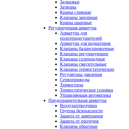
Задвижки
Затворы
Краны сливные
Клапаны запорные
Краны шаровые
Регулирующая арматура
Арматура для
полотенцесушителей
Арматура для радиаторов
Клапаны балансировочные
Клапаны регулирующие
Клапаны соленоидные
Клапаны смесительные
Клапаны термостатические
Регуляторы давления
Сервоприводы
Термостаты
Термостатические головки
Управляющая автоматика
Предохранительная арматура
Воздухоотводчики
Группы безопасности
Защита от замерзания
Защита от протечек
Клапаны обратные