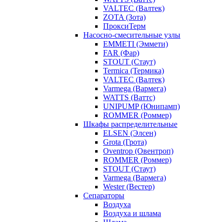
VALTEC (Валтек)
ZOTA (Зота)
ПроксиТерм
Насосно-смесительные узлы
EMMETI (Эммети)
FAR (Фар)
STOUT (Стаут)
Termica (Термика)
VALTEC (Валтек)
Varmega (Вармега)
WATTS (Ваттс)
UNIPUMP (Юнипамп)
ROMMER (Роммер)
Шкафы распределительные
ELSEN (Элсен)
Grota (Грота)
Oventrop (Овентроп)
ROMMER (Роммер)
STOUT (Стаут)
Varmega (Вармега)
Wester (Вестер)
Сепараторы
Воздуха
Воздуха и шлама