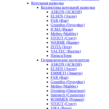
Котельная разводка
Коллекторы котельной разводки
ASKON (АСКОН)
ELSEN (Элсен)
FAR (Фар)
Grundfos (Грундфос)
ICMA (Икма)
Meibes (Майбес)
STOUT (Стаут)
WARME (Варме)
ZOTA (Зота)
VALTEC (Валтек)
ПроксиТерм
Гидравлические разделители
ASKON (АСКОН)
ELSEN (Элсен)
EMMETI (Эммети)
FAR (Фар)
Grundfos (Грундфос)
Meibes (Майбес)
Oventrop (Овентроп)
Spirotech (Спиротек)
ROMMER (Роммер)
STOUT (Стаут)
ViRA (Вира)