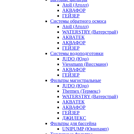
Atoll (Атолл)
АКВАФОР
ГЕЙЗЕР
Системы обратного осмоса
Atoll (Атолл)
WATERSTRY (Ватерстрай)
АКВАТЕК
АКВАФОР
ГЕЙЗЕР
Системы водоподготовки
JUDO (Юдо)
Viessmann (Виссманн)
АКВАФОР
ГЕЙЗЕР
Фильтры магистральные
JUDO (Юдо)
Thermex (Термекс)
WATERSTRY (Ватерстрай)
АКВАТЕК
АКВАФОР
ГЕЙЗЕР
ДЖИЛЕКС
Фильтры для бассейна
UNIPUMP (Юнипамп)