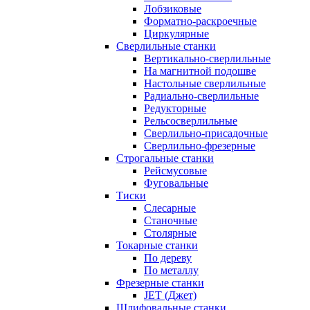
Лобзиковые
Форматно-раскроечные
Циркулярные
Сверлильные станки
Вертикально-сверлильные
На магнитной подошве
Настольные сверлильные
Радиально-сверлильные
Редукторные
Рельсосверлильные
Сверлильно-присадочные
Сверлильно-фрезерные
Строгальные станки
Рейсмусовые
Фуговальные
Тиски
Слесарные
Станочные
Столярные
Токарные станки
По дереву
По металлу
Фрезерные станки
JET (Джет)
Шлифовальные станки