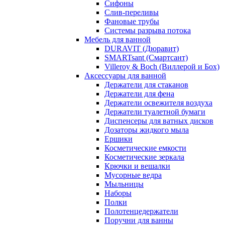
Сифоны
Слив-переливы
Фановые трубы
Системы разрыва потока
Мебель для ванной
DURAVIT (Дюравит)
SMARTsant (Смартсант)
Villeroy & Boch (Виллерой и Бох)
Аксессуары для ванной
Держатели для стаканов
Держатели для фена
Держатели освежителя воздуха
Держатели туалетной бумаги
Диспенсеры для ватных дисков
Дозаторы жидкого мыла
Ершики
Косметические емкости
Косметические зеркала
Крючки и вешалки
Мусорные ведра
Мыльницы
Наборы
Полки
Полотенцедержатели
Поручни для ванны