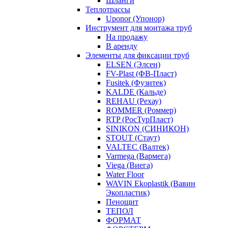
Шланги
Теплотрассы
Uponor (Упонор)
Инструмент для монтажа труб
На продажу
В аренду
Элементы для фиксации труб
ELSEN (Элсен)
FV-Plast (ФВ-Пласт)
Fusitek (Фузитек)
KALDE (Кальде)
REHAU (Рехау)
ROMMER (Роммер)
RTP (РосТурПласт)
SINIKON (СИНИКОН)
STOUT (Стаут)
VALTEC (Валтек)
Varmega (Вармега)
Viega (Виега)
Water Floor
WAVIN Ekoplastik (Вавин
Экопластик)
Пенощит
ТЕПОЛ
ФОРМАТ