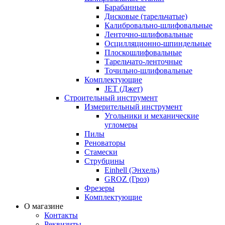
Барабанные
Дисковые (тарельчатые)
Калибровально-шлифовальные
Ленточно-шлифовальные
Осцилляционно-шпиндельные
Плоскошлифовальные
Тарельчато-ленточные
Точильно-шлифовальные
Комплектующие
JET (Джет)
Строительный инструмент
Измерительный инструмент
Угольники и механические
угломеры
Пилы
Реноваторы
Стамески
Струбцины
Einhell (Энхель)
GROZ (Гроз)
Фрезеры
Комплектующие
О магазине
Контакты
Реквизиты