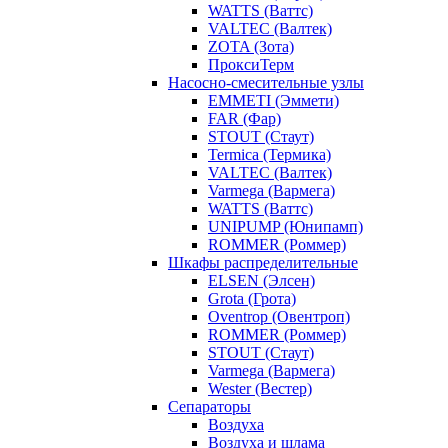
WATTS (Ваттс)
VALTEC (Валтек)
ZOTA (Зота)
ПроксиТерм
Насосно-смесительные узлы
EMMETI (Эммети)
FAR (Фар)
STOUT (Стаут)
Termica (Термика)
VALTEC (Валтек)
Varmega (Вармега)
WATTS (Ваттс)
UNIPUMP (Юнипамп)
ROMMER (Роммер)
Шкафы распределительные
ELSEN (Элсен)
Grota (Грота)
Oventrop (Овентроп)
ROMMER (Роммер)
STOUT (Стаут)
Varmega (Вармега)
Wester (Вестер)
Сепараторы
Воздуха
Воздуха и шлама