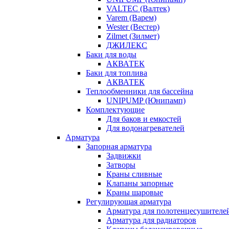
VALTEC (Валтек)
Varem (Варем)
Wester (Вестер)
Zilmet (Зилмет)
ДЖИЛЕКС
Баки для воды
АКВАТЕК
Баки для топлива
АКВАТЕК
Теплообменники для бассейна
UNIPUMP (Юнипамп)
Комплектующие
Для баков и емкостей
Для водонагревателей
Арматура
Запорная арматура
Задвижки
Затворы
Краны сливные
Клапаны запорные
Краны шаровые
Регулирующая арматура
Арматура для полотенцесушителе
Арматура для радиаторов