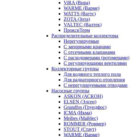
ViRA (Вира)
WARME (Варме)
WATTS (Ваттс)
ZOTA (Зота)
VALTEC (Валтек)
ПроксиТерм
Распределительные коллекторы
Нерегулируемые
С запорными кранами
С отсечными клапанами
С расходомерами (ротомерами)
С регулирующими вентилями
Коллекторные группы
Для водяного теплого пола
Для радиаторного отопления
С нерегулируемыми отводами
Насосные группы
ASKON (АСКОН)
ELSEN (Элсен)
Grundfos (Грундфос)
ICMA (Икма)
Meibes (Майбес)
ROMMER (Роммер)
STOUT (Стаут)
WARME (Варме)