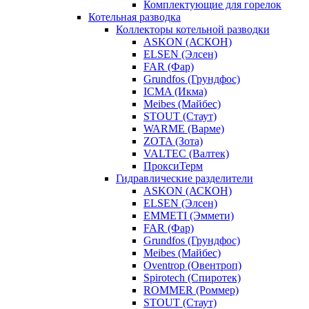
Комплектующие для горелок
Котельная разводка
Коллекторы котельной разводки
ASKON (АСКОН)
ELSEN (Элсен)
FAR (Фар)
Grundfos (Грундфос)
ICMA (Икма)
Meibes (Майбес)
STOUT (Стаут)
WARME (Варме)
ZOTA (Зота)
VALTEC (Валтек)
ПроксиТерм
Гидравлические разделители
ASKON (АСКОН)
ELSEN (Элсен)
EMMETI (Эммети)
FAR (Фар)
Grundfos (Грундфос)
Meibes (Майбес)
Oventrop (Овентроп)
Spirotech (Спиротек)
ROMMER (Роммер)
STOUT (Стаут)