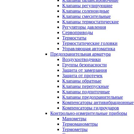
Клапаны балансировочные
Клапаны регулирующие
Клапаны соленоидные
Клапаны смесительные
Клапаны термостатические
Регуляторы давления
Сервоприводы
Термостаты
Термостатические головки
Управляющая автоматика
Предохранительная арматура
Воздухоотводчики
Группы безопасности
Защита от замерзания
Защита от протечек
Клапаны обратные
Клапаны перепускные
Клапаны подпиточные
Клапаны предохранительные
Компенсаторы антивибрационные
Компенсаторы гидроударов
Контрольно-измерительные приборы
Манометры
Термоманометры
Термометры