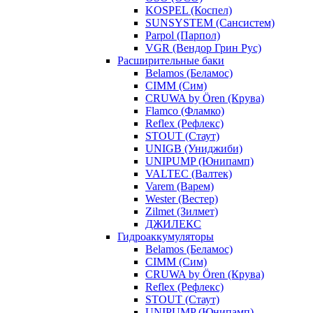
KOSPEL (Коспел)
SUNSYSTEM (Сансистем)
Parpol (Парпол)
VGR (Вендор Грин Рус)
Расширительные баки
Belamos (Беламос)
CIMM (Сим)
CRUWA by Ören (Крува)
Flamco (Фламко)
Reflex (Рефлекс)
STOUT (Стаут)
UNIGB (Униджиби)
UNIPUMP (Юнипамп)
VALTEC (Валтек)
Varem (Варем)
Wester (Вестер)
Zilmet (Зилмет)
ДЖИЛЕКС
Гидроаккумуляторы
Belamos (Беламос)
CIMM (Сим)
CRUWA by Ören (Крува)
Reflex (Рефлекс)
STOUT (Стаут)
UNIPUMP (Юнипамп)