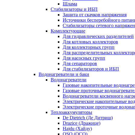
Шлама
Стабилизаторы и ИБП
Защита от скачков напряжения
Источники бесперебойного питан
Стабилизаторы сетевого напряже
Комплектующие
Для гидравлических разделителей
Для котловых коллекторов
Для коллекторных групп
Для распределительных коллектор
Для насосных групп
Для сепараторов
Для стабилизаторов и ИБП
Водонагреватели и баки
Водонагреватели
Газовые накопительные водонагре
Газовые проточные водонагревате
Водонагреватели косвенного нагр
Электрические накопительные во
Электрические проточные водона
Теплоаккумуляторы
De Dietrich (Де Дитриш)
Drazice (Дражице)
Hajdu (Хайду)
OSO (ОСО)