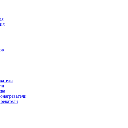
ия
ния
ов
ватели
ли
ева
донагреватели
греватели