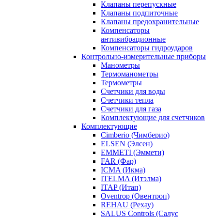
Клапаны перепускные
Клапаны подпиточные
Клапаны предохранительные
Компенсаторы
антивибрационные
Компенсаторы гидроударов
Контрольно-измерительные приборы
Манометры
Термоманометры
Термометры
Счетчики для воды
Счетчики тепла
Счетчики для газа
Комплектующие для счетчиков
Комплектующие
Cimberio (Чимберио)
ELSEN (Элсен)
EMMETI (Эммети)
FAR (Фар)
ICMA (Икма)
ITELMA (Итэлма)
ITAP (Итап)
Oventrop (Овентроп)
REHAU (Рехау)
SALUS Controls (Салус