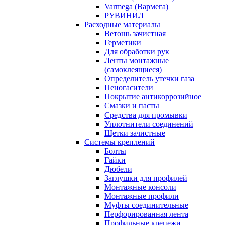
Varmega (Вармега)
РУВИНИЛ
Расходные материалы
Ветошь зачистная
Герметики
Для обработки рук
Ленты монтажные
(самоклеящиеся)
Определитель утечки газа
Пеногасители
Покрытие антикоррозийное
Смазки и пасты
Средства для промывки
Уплотнители соединений
Щетки зачистные
Системы креплений
Болты
Гайки
Дюбели
Заглушки для профилей
Монтажные консоли
Монтажные профили
Муфты соединительные
Перфорированная лента
Профильные крепежи