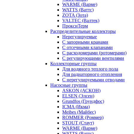
WARME (Варме)
WATTS (Ваттс)
ZOTA (Зота)
VALTEC (Валтек)
ПроксиТерм
Распределительные коллекторы
Нерегулируемые
С запорными кранами
С отсечными клапанами
С расходомерами (ротомерами)
С регулирующими вентилями
Коллекторные группы
Для водяного теплого пола
Для радиаторного отопления
С нерегулируемыми отводами
Насосные группы
ASKON (АСКОН)
ELSEN (Элсен)
Grundfos (Грундфос)
ICMA (Икма)
Meibes (Майбес)
ROMMER (Роммер)
STOUT (Стаут)
WARME (Варме)
WATTS (Ваттс)