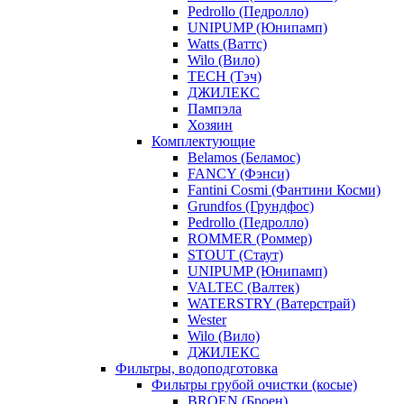
Pedrollo (Педролло)
UNIPUMP (Юнипамп)
Watts (Ваттс)
Wilo (Вило)
TECH (Тэч)
ДЖИЛЕКС
Пампэла
Хозяин
Комплектующие
Belamos (Беламос)
FANCY (Фэнси)
Fantini Cosmi (Фантини Косми)
Grundfos (Грундфос)
Pedrollo (Педролло)
ROMMER (Роммер)
STOUT (Стаут)
UNIPUMP (Юнипамп)
VALTEC (Валтек)
WATERSTRY (Ватерстрай)
Wester
Wilo (Вило)
ДЖИЛЕКС
Фильтры, водоподготовка
Фильтры грубой очистки (косые)
BROEN (Броен)