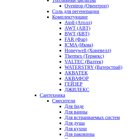
Топливные фильтры
Oventrop (Овентроп)
Соль для регенерации
Комплектующие
Atoll (Атолл)
AWT (АВТ)
BWT (БВТ)
FAR (Фар)
ICMA (Икма)
Honeywell (Хоневелл)
Thermex (Термекс)
VALTEC (Валтек)
WATERSTRY (Ватерстрай)
АКВАТЕК
АКВАФОР
ГЕЙЗЕР
ДЖИЛЕКС
Сантехника
Смесители
Для биде
Для ванны
Для встраиваемых систем
Для душа
Для кухни
Для раковины