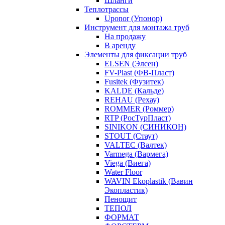
Шланги
Теплотрассы
Uponor (Упонор)
Инструмент для монтажа труб
На продажу
В аренду
Элементы для фиксации труб
ELSEN (Элсен)
FV-Plast (ФВ-Пласт)
Fusitek (Фузитек)
KALDE (Кальде)
REHAU (Рехау)
ROMMER (Роммер)
RTP (РосТурПласт)
SINIKON (СИНИКОН)
STOUT (Стаут)
VALTEC (Валтек)
Varmega (Вармега)
Viega (Виега)
Water Floor
WAVIN Ekoplastik (Вавин
Экопластик)
Пенощит
ТЕПОЛ
ФОРМАТ