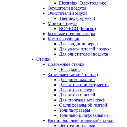
Electrolux (Электролюкс)
Осушители воздуха
Очистители воздуха
Thermex (Термекс)
Мойки воздуха
BONECO (Бонеко)
Бытовые стерилизаторы
Комплектующие
Для кондиционеров
Для увлажнителей воздуха
Для очистителей воздуха
Станки
Долбежные станки
JET (Джет)
Заточные станки (точила)
Для дисковых пил
Для заточки инструмента
Для заточки сверл
Для заточки цепей
Для строгальных ножей
С шлифовальной лентой
Точила-граверы
Точильно-шлифовальные
Распиловочные (пильные) станки
Ленточнопильные