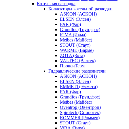
Котельная разводка
Коллекторы котельной разводки
ASKON (АСКОН)
ELSEN (Элсен)
FAR (Фар)
Grundfos (Грундфос)
ICMA (Икма)
Meibes (Майбес)
STOUT (Стаут)
WARME (Варме)
ZOTA (Зота)
VALTEC (Валтек)
ПроксиТерм
Гидравлические разделители
ASKON (АСКОН)
ELSEN (Элсен)
EMMETI (Эммети)
FAR (Фар)
Grundfos (Грундфос)
Meibes (Майбес)
Oventrop (Овентроп)
Spirotech (Спиротек)
ROMMER (Роммер)
STOUT (Стаут)
ViRA (Вира)