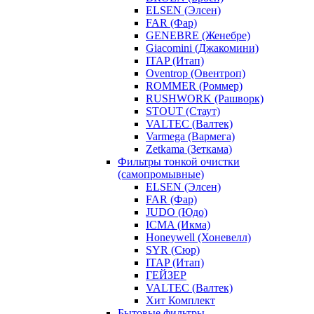
ELSEN (Элсен)
FAR (Фар)
GENEBRE (Женебре)
Giacomini (Джакомини)
ITAP (Итап)
Oventrop (Овентроп)
ROMMER (Роммер)
RUSHWORK (Рашворк)
STOUT (Стаут)
VALTEC (Валтек)
Varmega (Вармега)
Zetkama (Зеткама)
Фильтры тонкой очистки
(самопромывные)
ELSEN (Элсен)
FAR (Фар)
JUDO (Юдо)
ICMA (Икма)
Honeywell (Хоневелл)
SYR (Сюр)
ITAP (Итап)
ГЕЙЗЕР
VALTEC (Валтек)
Хит Комплект
Бытовые фильтры