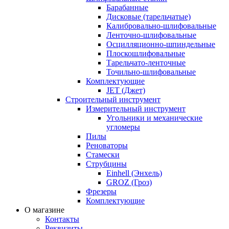
Барабанные
Дисковые (тарельчатые)
Калибровально-шлифовальные
Ленточно-шлифовальные
Осцилляционно-шпиндельные
Плоскошлифовальные
Тарельчато-ленточные
Точильно-шлифовальные
Комплектующие
JET (Джет)
Строительный инструмент
Измерительный инструмент
Угольники и механические
угломеры
Пилы
Реноваторы
Стамески
Струбцины
Einhell (Энхель)
GROZ (Гроз)
Фрезеры
Комплектующие
О магазине
Контакты
Реквизиты