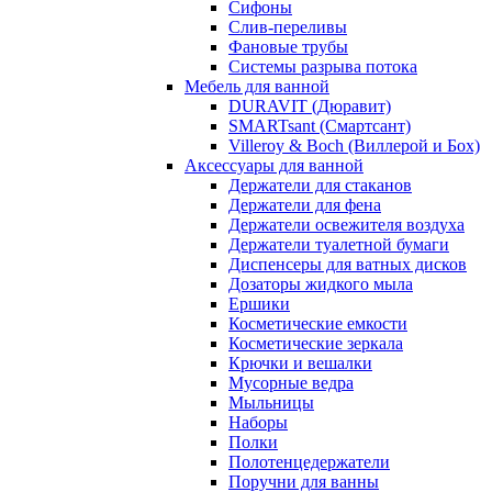
Сифоны
Слив-переливы
Фановые трубы
Системы разрыва потока
Мебель для ванной
DURAVIT (Дюравит)
SMARTsant (Смартсант)
Villeroy & Boch (Виллерой и Бох)
Аксессуары для ванной
Держатели для стаканов
Держатели для фена
Держатели освежителя воздуха
Держатели туалетной бумаги
Диспенсеры для ватных дисков
Дозаторы жидкого мыла
Ершики
Косметические емкости
Косметические зеркала
Крючки и вешалки
Мусорные ведра
Мыльницы
Наборы
Полки
Полотенцедержатели
Поручни для ванны