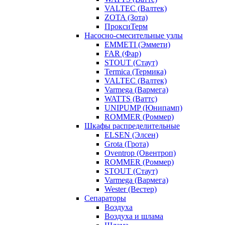
VALTEC (Валтек)
ZOTA (Зота)
ПроксиТерм
Насосно-смесительные узлы
EMMETI (Эммети)
FAR (Фар)
STOUT (Стаут)
Termica (Термика)
VALTEC (Валтек)
Varmega (Вармега)
WATTS (Ваттс)
UNIPUMP (Юнипамп)
ROMMER (Роммер)
Шкафы распределительные
ELSEN (Элсен)
Grota (Грота)
Oventrop (Овентроп)
ROMMER (Роммер)
STOUT (Стаут)
Varmega (Вармега)
Wester (Вестер)
Сепараторы
Воздуха
Воздуха и шлама