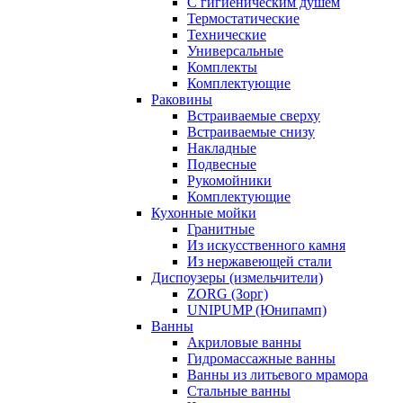
С гигиеническим душем
Термостатические
Технические
Универсальные
Комплекты
Комплектующие
Раковины
Встраиваемые сверху
Встраиваемые снизу
Накладные
Подвесные
Рукомойники
Комплектующие
Кухонные мойки
Гранитные
Из искусственного камня
Из нержавеющей стали
Диспоузеры (измельчители)
ZORG (Зорг)
UNIPUMP (Юнипамп)
Ванны
Акриловые ванны
Гидромассажные ванны
Ванны из литьевого мрамора
Стальные ванны