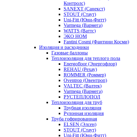
Контролс)
SANEXT (Санекст)
STOUT (Стаут)
Uni-Fitt (Юни-Фитт)
Varmega (Вармега)
WATTS (Ваттс)
ЭКО НОМ
Fantini Cosmi (Фантини Косми)
Изоляция и расходники
Газовые баллоны
Теплоизоляция для теплого пола
Energofloor (Энергофлор)
REHAU (Рехау)
ROMMER (Роммер)
Oventrop (Овентроп)
VALTEC (Валтек)
Varmega (Вармега)
РУСТЕПЛОПОЛ
Теплоизоляция для труб
Трубная изоляция
Рулонная изоляция
Труба гофрированная
ELSEN (Элсен)
STOUT (Стаут)
Uni-Fitt (Юни-Фитт)