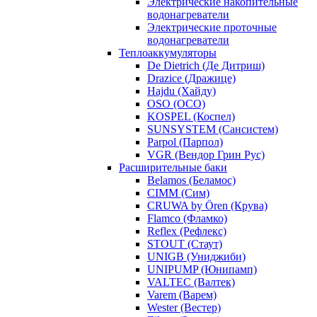
Электрические накопительные
водонагреватели
Электрические проточные
водонагреватели
Теплоаккумуляторы
De Dietrich (Де Дитриш)
Drazice (Дражице)
Hajdu (Хайду)
OSO (ОСО)
KOSPEL (Коспел)
SUNSYSTEM (Сансистем)
Parpol (Парпол)
VGR (Вендор Грин Рус)
Расширительные баки
Belamos (Беламос)
CIMM (Сим)
CRUWA by Ören (Крува)
Flamco (Фламко)
Reflex (Рефлекс)
STOUT (Стаут)
UNIGB (Униджиби)
UNIPUMP (Юнипамп)
VALTEC (Валтек)
Varem (Варем)
Wester (Вестер)