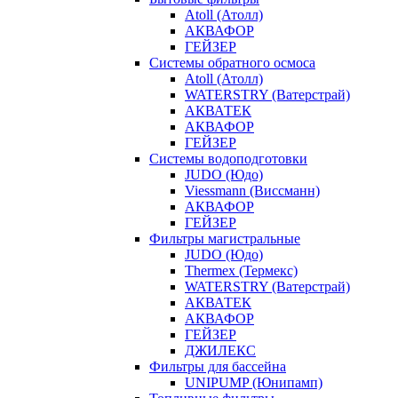
Atoll (Атолл)
АКВАФОР
ГЕЙЗЕР
Системы обратного осмоса
Atoll (Атолл)
WATERSTRY (Ватерстрай)
АКВАТЕК
АКВАФОР
ГЕЙЗЕР
Системы водоподготовки
JUDO (Юдо)
Viessmann (Виссманн)
АКВАФОР
ГЕЙЗЕР
Фильтры магистральные
JUDO (Юдо)
Thermex (Термекс)
WATERSTRY (Ватерстрай)
АКВАТЕК
АКВАФОР
ГЕЙЗЕР
ДЖИЛЕКС
Фильтры для бассейна
UNIPUMP (Юнипамп)