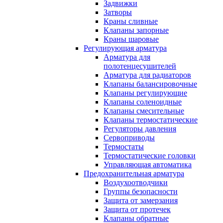
Задвижки
Затворы
Краны сливные
Клапаны запорные
Краны шаровые
Регулирующая арматура
Арматура для
полотенцесушителей
Арматура для радиаторов
Клапаны балансировочные
Клапаны регулирующие
Клапаны соленоидные
Клапаны смесительные
Клапаны термостатические
Регуляторы давления
Сервоприводы
Термостаты
Термостатические головки
Управляющая автоматика
Предохранительная арматура
Воздухоотводчики
Группы безопасности
Защита от замерзания
Защита от протечек
Клапаны обратные