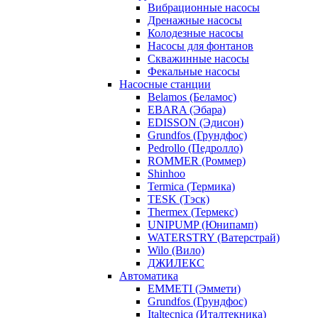
Вибрационные насосы
Дренажные насосы
Колодезные насосы
Насосы для фонтанов
Скважинные насосы
Фекальные насосы
Насосные станции
Belamos (Беламос)
EBARA (Эбара)
EDISSON (Эдисон)
Grundfos (Грундфос)
Pedrollo (Педролло)
ROMMER (Роммер)
Shinhoo
Termica (Термика)
TESK (Тэск)
Thermex (Термекс)
UNIPUMP (Юнипамп)
WATERSTRY (Ватерстрай)
Wilo (Вило)
ДЖИЛЕКС
Автоматика
EMMETI (Эммети)
Grundfos (Грундфос)
Italtecnica (Италтекника)