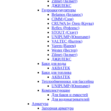
Zilmet (Зилмет)
ДЖИЛЕКС
Гидроаккумуляторы
Belamos (Беламос)
CIMM (Сим)
CRUWA by Ören (Крува)
Reflex (Рефлекс)
STOUT (Стаут)
UNIPUMP (Юнипамп)
VALTEC (Валтек)
Varem (Варем)
Wester (Вестер)
Zilmet (Зилмет)
ДЖИЛЕКС
Баки для воды
АКВАТЕК
Баки для топлива
АКВАТЕК
Теплообменники для бассейна
UNIPUMP (Юнипамп)
Комплектующие
Для баков и емкостей
Для водонагревателей
Арматура
Запорная арматура