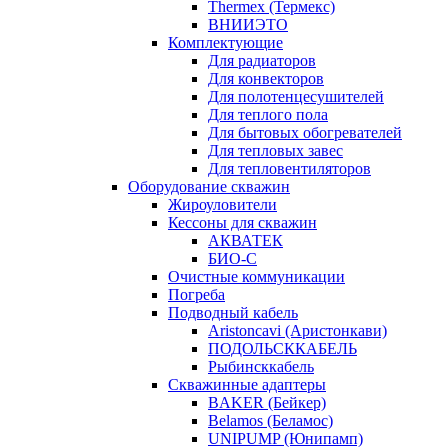
Thermex (Термекс)
ВНИИЭТО
Комплектующие
Для радиаторов
Для конвекторов
Для полотенцесушителей
Для теплого пола
Для бытовых обогревателей
Для тепловых завес
Для тепловентиляторов
Оборудование скважин
Жироуловители
Кессоны для скважин
АКВАТЕК
БИО-С
Очистные коммуникации
Погреба
Подводный кабель
Aristoncavi (Аристонкави)
ПОДОЛЬСККАБЕЛЬ
Рыбинсккабель
Скважинные адаптеры
BAKER (Бейкер)
Belamos (Беламос)
UNIPUMP (Юнипамп)