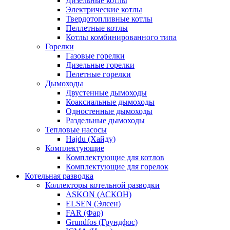
Дизельные котлы
Электрические котлы
Твердотопливные котлы
Пеллетные котлы
Котлы комбинированного типа
Горелки
Газовые горелки
Дизельные горелки
Пелетные горелки
Дымоходы
Двустенные дымоходы
Коаксиальные дымоходы
Одностенные дымоходы
Раздельные дымоходы
Тепловые насосы
Hajdu (Хайду)
Комплектующие
Комплектующие для котлов
Комплектующие для горелок
Котельная разводка
Коллекторы котельной разводки
ASKON (АСКОН)
ELSEN (Элсен)
FAR (Фар)
Grundfos (Грундфос)