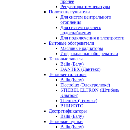
прочее
Регуляторы температуры
Полотенцесушители
Для систем центрального
отопления
Для систем горячего
водоснабжения
Для подключения к электросети
Бытовые обогреватели
Масляные радиаторы
Инфракрасные обогреватели
Тепловые завесы
Ballu (Балу)
DANTEX (Дантекс)
Тепловентиляторы
Ballu (Балу)
Electrolux (Электролюкс)
STIEBEL ELTRON (Штибель
Эльтрон)
Thermex (Термекс)
ВНИИЭТО
Дестратификаторы
Ballu (Балу)
Тепловые пушки
Ballu (Балу)