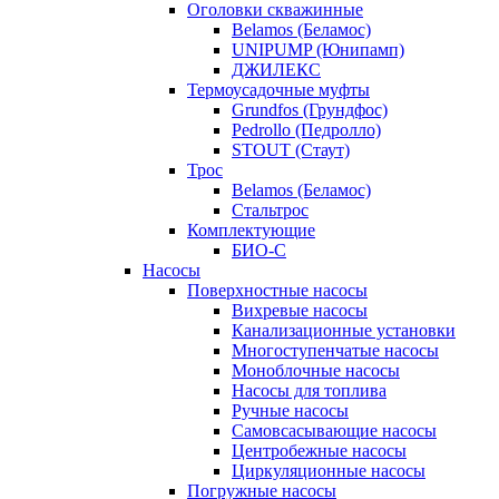
Оголовки скважинные
Belamos (Беламос)
UNIPUMP (Юнипамп)
ДЖИЛЕКС
Термоусадочные муфты
Grundfos (Грундфос)
Pedrollo (Педролло)
STOUT (Стаут)
Трос
Belamos (Беламос)
Стальтрос
Комплектующие
БИО-С
Насосы
Поверхностные насосы
Вихревые насосы
Канализационные установки
Многоступенчатые насосы
Моноблочные насосы
Насосы для топлива
Ручные насосы
Самовсасывающие насосы
Центробежные насосы
Циркуляционные насосы
Погружные насосы