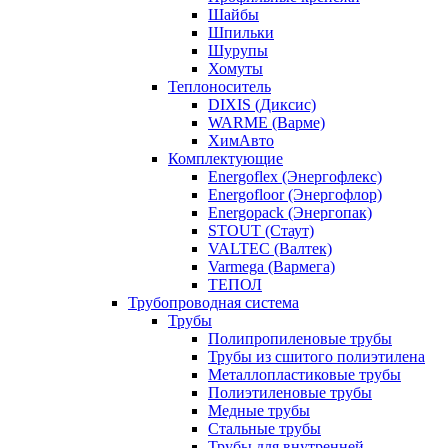
Шайбы
Шпильки
Шурупы
Хомуты
Теплоноситель
DIXIS (Диксис)
WARME (Варме)
ХимАвто
Комплектующие
Energoflex (Энергофлекс)
Energofloor (Энергофлор)
Energopack (Энергопак)
STOUT (Стаут)
VALTEC (Валтек)
Varmega (Вармега)
ТЕПОЛ
Трубопроводная система
Трубы
Полипропиленовые трубы
Трубы из сшитого полиэтилена
Металлопластиковые трубы
Полиэтиленовые трубы
Медные трубы
Стальные трубы
Трубы для внутренней