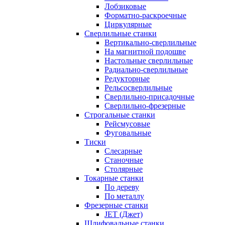
Лобзиковые
Форматно-раскроечные
Циркулярные
Сверлильные станки
Вертикально-сверлильные
На магнитной подошве
Настольные сверлильные
Радиально-сверлильные
Редукторные
Рельсосверлильные
Сверлильно-присадочные
Сверлильно-фрезерные
Строгальные станки
Рейсмусовые
Фуговальные
Тиски
Слесарные
Станочные
Столярные
Токарные станки
По дереву
По металлу
Фрезерные станки
JET (Джет)
Шлифовальные станки