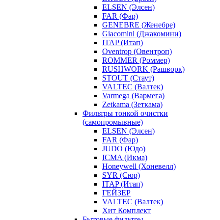
ELSEN (Элсен)
FAR (Фар)
GENEBRE (Женебре)
Giacomini (Джакомини)
ITAP (Итап)
Oventrop (Овентроп)
ROMMER (Роммер)
RUSHWORK (Рашворк)
STOUT (Стаут)
VALTEC (Валтек)
Varmega (Вармега)
Zetkama (Зеткама)
Фильтры тонкой очистки
(самопромывные)
ELSEN (Элсен)
FAR (Фар)
JUDO (Юдо)
ICMA (Икма)
Honeywell (Хоневелл)
SYR (Сюр)
ITAP (Итап)
ГЕЙЗЕР
VALTEC (Валтек)
Хит Комплект
Бытовые фильтры