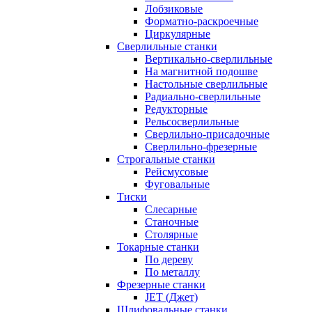
Лобзиковые
Форматно-раскроечные
Циркулярные
Сверлильные станки
Вертикально-сверлильные
На магнитной подошве
Настольные сверлильные
Радиально-сверлильные
Редукторные
Рельсосверлильные
Сверлильно-присадочные
Сверлильно-фрезерные
Строгальные станки
Рейсмусовые
Фуговальные
Тиски
Слесарные
Станочные
Столярные
Токарные станки
По дереву
По металлу
Фрезерные станки
JET (Джет)
Шлифовальные станки