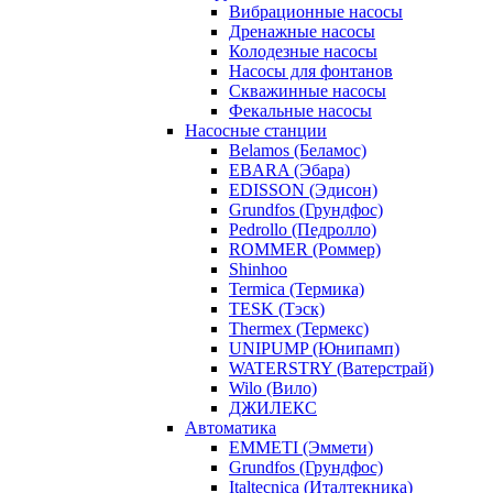
Вибрационные насосы
Дренажные насосы
Колодезные насосы
Насосы для фонтанов
Скважинные насосы
Фекальные насосы
Насосные станции
Belamos (Беламос)
EBARA (Эбара)
EDISSON (Эдисон)
Grundfos (Грундфос)
Pedrollo (Педролло)
ROMMER (Роммер)
Shinhoo
Termica (Термика)
TESK (Тэск)
Thermex (Термекс)
UNIPUMP (Юнипамп)
WATERSTRY (Ватерстрай)
Wilo (Вило)
ДЖИЛЕКС
Автоматика
EMMETI (Эммети)
Grundfos (Грундфос)
Italtecnica (Италтекника)