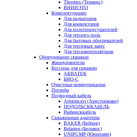
Thermex (Термекс)
ВНИИЭТО
Комплектующие
Для радиаторов
Для конвекторов
Для полотенцесушителей
Для теплого пола
Для бытовых обогревателей
Для тепловых завес
Для тепловентиляторов
Оборудование скважин
Жироуловители
Кессоны для скважин
АКВАТЕК
БИО-С
Очистные коммуникации
Погреба
Подводный кабель
Aristoncavi (Аристонкави)
ПОДОЛЬСККАБЕЛЬ
Рыбинсккабель
Скважинные адаптеры
BAKER (Бейкер)
Belamos (Беламос)
UNIPUMP (Юнипамп)