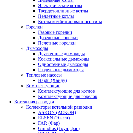
Дизельные котлы
Электрические котлы
Твердотопливные котлы
Пеллетные котлы
Котлы комбинированного типа
Горелки
Газовые горелки
Дизельные горелки
Пелетные горелки
Дымоходы
Двустенные дымоходы
Коаксиальные дымоходы
Одностенные дымоходы
Раздельные дымоходы
Тепловые насосы
Hajdu (Хайду)
Комплектующие
Комплектующие для котлов
Комплектующие для горелок
Котельная разводка
Коллекторы котельной разводки
ASKON (АСКОН)
ELSEN (Элсен)
FAR (Фар)
Grundfos (Грундфос)