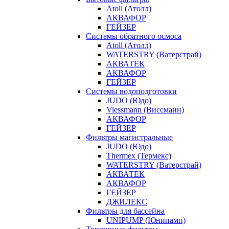
Atoll (Атолл)
АКВАФОР
ГЕЙЗЕР
Системы обратного осмоса
Atoll (Атолл)
WATERSTRY (Ватерстрай)
АКВАТЕК
АКВАФОР
ГЕЙЗЕР
Системы водоподготовки
JUDO (Юдо)
Viessmann (Виссманн)
АКВАФОР
ГЕЙЗЕР
Фильтры магистральные
JUDO (Юдо)
Thermex (Термекс)
WATERSTRY (Ватерстрай)
АКВАТЕК
АКВАФОР
ГЕЙЗЕР
ДЖИЛЕКС
Фильтры для бассейна
UNIPUMP (Юнипамп)