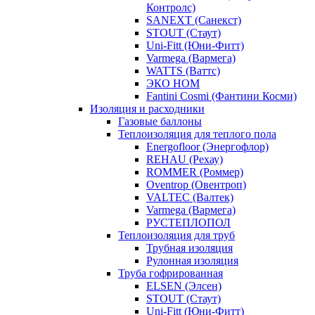
Контролс)
SANEXT (Санекст)
STOUT (Стаут)
Uni-Fitt (Юни-Фитт)
Varmega (Вармега)
WATTS (Ваттс)
ЭКО НОМ
Fantini Cosmi (Фантини Косми)
Изоляция и расходники
Газовые баллоны
Теплоизоляция для теплого пола
Energofloor (Энергофлор)
REHAU (Рехау)
ROMMER (Роммер)
Oventrop (Овентроп)
VALTEC (Валтек)
Varmega (Вармега)
РУСТЕПЛОПОЛ
Теплоизоляция для труб
Трубная изоляция
Рулонная изоляция
Труба гофрированная
ELSEN (Элсен)
STOUT (Стаут)
Uni-Fitt (Юни-Фитт)