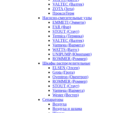
VALTEC (Валтек)
ZOTA (Зота)
ПроксиТерм
Насосно-смесительные узлы
EMMETI (Эммети)
FAR (Фар)
STOUT (Стаут)
Termica (Термика)
VALTEC (Валтек)
Varmega (Вармега)
WATTS (Ваттс)
UNIPUMP (Юнипамп)
ROMMER (Роммер)
Шкафы распределительные
ELSEN (Элсен)
Grota (Грота)
Oventrop (Овентроп)
ROMMER (Роммер)
STOUT (Стаут)
Varmega (Вармега)
Wester (Вестер)
Сепараторы
Воздуха
Воздуха и шлама