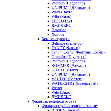
Pedrollo (Педролло)
UNIPUMP (Юнипамп)
Watts (Ваттс)
Wilo (Вило)
TECH (Тэч)
ДЖИЛЕКС
Пампэла
Хозяин
Комплектующие
Belamos (Беламос)
FANCY (Фэнси)
Fantini Cosmi (Фантини Косми)
Grundfos (Грундфос)
Pedrollo (Педролло)
ROMMER (Роммер)
STOUT (Стаут)
UNIPUMP (Юнипамп)
VALTEC (Валтек)
WATERSTRY (Ватерстрай)
Wester
Wilo (Вило)
ДЖИЛЕКС
Фильтры, водоподготовка
Фильтры грубой очистки (косые)
BROEN (Броен)