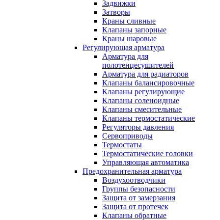
Задвижки
Затворы
Краны сливные
Клапаны запорные
Краны шаровые
Регулирующая арматура
Арматура для
полотенцесушителей
Арматура для радиаторов
Клапаны балансировочные
Клапаны регулирующие
Клапаны соленоидные
Клапаны смесительные
Клапаны термостатические
Регуляторы давления
Сервоприводы
Термостаты
Термостатические головки
Управляющая автоматика
Предохранительная арматура
Воздухоотводчики
Группы безопасности
Защита от замерзания
Защита от протечек
Клапаны обратные