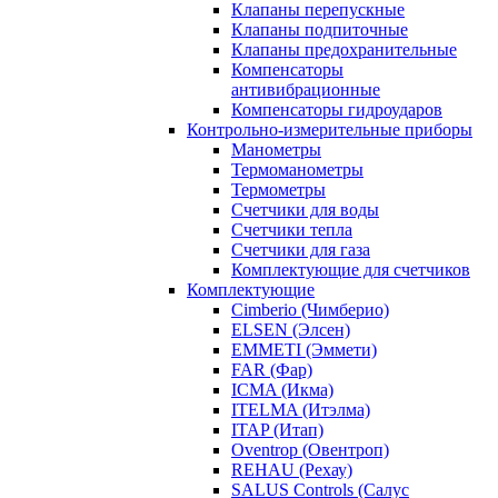
Клапаны перепускные
Клапаны подпиточные
Клапаны предохранительные
Компенсаторы
антивибрационные
Компенсаторы гидроударов
Контрольно-измерительные приборы
Манометры
Термоманометры
Термометры
Счетчики для воды
Счетчики тепла
Счетчики для газа
Комплектующие для счетчиков
Комплектующие
Cimberio (Чимберио)
ELSEN (Элсен)
EMMETI (Эммети)
FAR (Фар)
ICMA (Икма)
ITELMA (Итэлма)
ITAP (Итап)
Oventrop (Овентроп)
REHAU (Рехау)
SALUS Controls (Салус