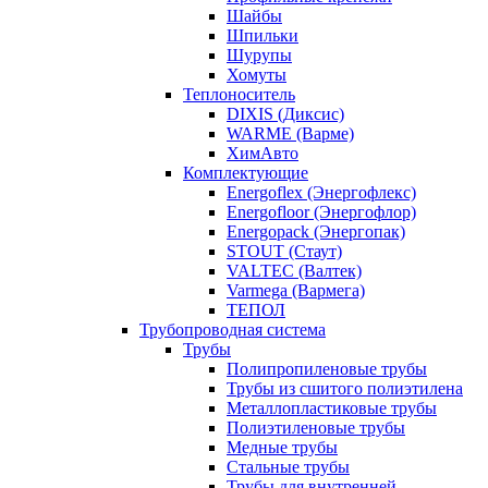
Шайбы
Шпильки
Шурупы
Хомуты
Теплоноситель
DIXIS (Диксис)
WARME (Варме)
ХимАвто
Комплектующие
Energoflex (Энергофлекс)
Energofloor (Энергофлор)
Energopack (Энергопак)
STOUT (Стаут)
VALTEC (Валтек)
Varmega (Вармега)
ТЕПОЛ
Трубопроводная система
Трубы
Полипропиленовые трубы
Трубы из сшитого полиэтилена
Металлопластиковые трубы
Полиэтиленовые трубы
Медные трубы
Стальные трубы
Трубы для внутренней