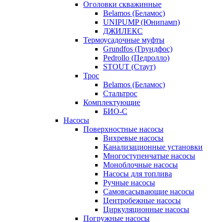
Оголовки скважинные
Belamos (Беламос)
UNIPUMP (Юнипамп)
ДЖИЛЕКС
Термоусадочные муфты
Grundfos (Грундфос)
Pedrollo (Педролло)
STOUT (Стаут)
Трос
Belamos (Беламос)
Стальтрос
Комплектующие
БИО-С
Насосы
Поверхностные насосы
Вихревые насосы
Канализационные установки
Многоступенчатые насосы
Моноблочные насосы
Насосы для топлива
Ручные насосы
Самовсасывающие насосы
Центробежные насосы
Циркуляционные насосы
Погружные насосы