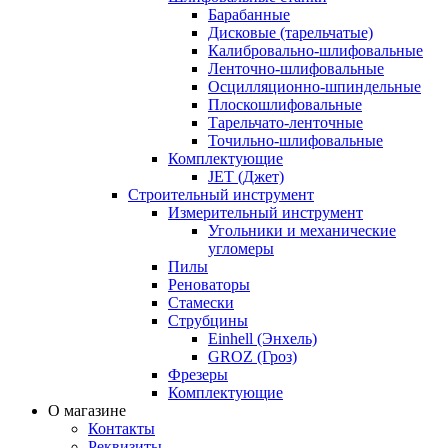
Барабанные
Дисковые (тарельчатые)
Калибровально-шлифовальные
Ленточно-шлифовальные
Осцилляционно-шпиндельные
Плоскошлифовальные
Тарельчато-ленточные
Точильно-шлифовальные
Комплектующие
JET (Джет)
Строительный инструмент
Измерительный инструмент
Угольники и механические
угломеры
Пилы
Реноваторы
Стамески
Струбцины
Einhell (Энхель)
GROZ (Гроз)
Фрезеры
Комплектующие
О магазине
Контакты
Реквизиты