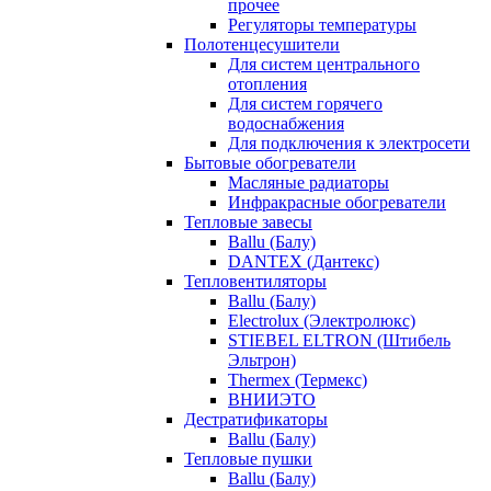
прочее
Регуляторы температуры
Полотенцесушители
Для систем центрального
отопления
Для систем горячего
водоснабжения
Для подключения к электросети
Бытовые обогреватели
Масляные радиаторы
Инфракрасные обогреватели
Тепловые завесы
Ballu (Балу)
DANTEX (Дантекс)
Тепловентиляторы
Ballu (Балу)
Electrolux (Электролюкс)
STIEBEL ELTRON (Штибель
Эльтрон)
Thermex (Термекс)
ВНИИЭТО
Дестратификаторы
Ballu (Балу)
Тепловые пушки
Ballu (Балу)