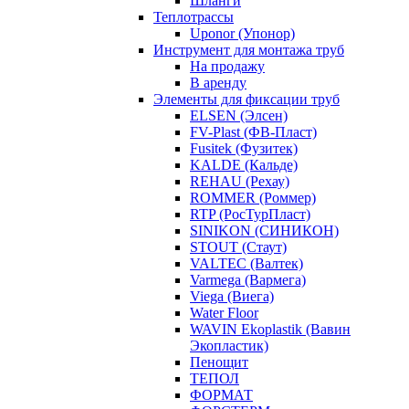
Шланги
Теплотрассы
Uponor (Упонор)
Инструмент для монтажа труб
На продажу
В аренду
Элементы для фиксации труб
ELSEN (Элсен)
FV-Plast (ФВ-Пласт)
Fusitek (Фузитек)
KALDE (Кальде)
REHAU (Рехау)
ROMMER (Роммер)
RTP (РосТурПласт)
SINIKON (СИНИКОН)
STOUT (Стаут)
VALTEC (Валтек)
Varmega (Вармега)
Viega (Виега)
Water Floor
WAVIN Ekoplastik (Вавин
Экопластик)
Пенощит
ТЕПОЛ
ФОРМАТ