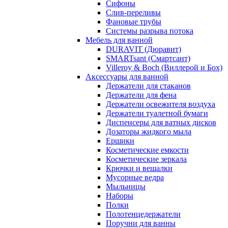
Сифоны
Слив-переливы
Фановые трубы
Системы разрыва потока
Мебель для ванной
DURAVIT (Дюравит)
SMARTsant (Смартсант)
Villeroy & Boch (Виллерой и Бох)
Аксессуары для ванной
Держатели для стаканов
Держатели для фена
Держатели освежителя воздуха
Держатели туалетной бумаги
Диспенсеры для ватных дисков
Дозаторы жидкого мыла
Ершики
Косметические емкости
Косметические зеркала
Крючки и вешалки
Мусорные ведра
Мыльницы
Наборы
Полки
Полотенцедержатели
Поручни для ванны