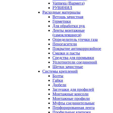
Varmega (Вармега)
РУВИНИЛ
Расходные материалы
Ветошь зачистная
Герметики
Для обработки рук
Ленты монтажные
(самоклеящиеся)
Определитель утечки газа
Пеногасители
Покрытие антикоррозийное
Смазки и пасты
Средства для промывки
Уплотнители соединений
Щетки зачистные
Системы креплений
Болты
Гайки
Дюбели
Заглушки для профилей
Монтажные консоли
Монтажные профили
Муфты соединительные
Перфорированная лента
Профильные крепежи