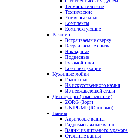
С гигиеническим душем
Термостатические
Технические
Универсальные
Комплекты
Комплектующие
Раковины
Встраиваемые сверху
Встраиваемые снизу
Накладные
Подвесные
Рукомойники
Комплектующие
Кухонные мойки
Гранитные
Из искусственного камня
Из нержавеющей стали
Диспоузеры (измельчители)
ZORG (Зорг)
UNIPUMP (Юнипамп)
Ванны
Акриловые ванны
Гидромассажные ванны
Ванны из литьевого мрамора
Стальные ванны