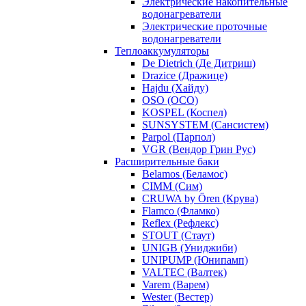
Электрические накопительные
водонагреватели
Электрические проточные
водонагреватели
Теплоаккумуляторы
De Dietrich (Де Дитриш)
Drazice (Дражице)
Hajdu (Хайду)
OSO (ОСО)
KOSPEL (Коспел)
SUNSYSTEM (Сансистем)
Parpol (Парпол)
VGR (Вендор Грин Рус)
Расширительные баки
Belamos (Беламос)
CIMM (Сим)
CRUWA by Ören (Крува)
Flamco (Фламко)
Reflex (Рефлекс)
STOUT (Стаут)
UNIGB (Униджиби)
UNIPUMP (Юнипамп)
VALTEC (Валтек)
Varem (Варем)
Wester (Вестер)