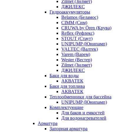
Zilmet (Зилмет)
ДЖИЛЕКС
Гидроаккумуляторы
Belamos (Беламос)
CIMM (Сим)
CRUWA by Ören (Крува)
Reflex (Рефлекс)
STOUT (Стаут)
UNIPUMP (Юнипамп)
VALTEC (Валтек)
Varem (Варем)
Wester (Вестер)
Zilmet (Зилмет)
ДЖИЛЕКС
Баки для воды
АКВАТЕК
Баки для топлива
АКВАТЕК
Теплообменники для бассейна
UNIPUMP (Юнипамп)
Комплектующие
Для баков и емкостей
Для водонагревателей
Арматура
Запорная арматура