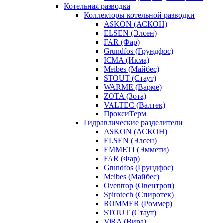
Котельная разводка
Коллекторы котельной разводки
ASKON (АСКОН)
ELSEN (Элсен)
FAR (Фар)
Grundfos (Грундфос)
ICMA (Икма)
Meibes (Майбес)
STOUT (Стаут)
WARME (Варме)
ZOTA (Зота)
VALTEC (Валтек)
ПроксиТерм
Гидравлические разделители
ASKON (АСКОН)
ELSEN (Элсен)
EMMETI (Эммети)
FAR (Фар)
Grundfos (Грундфос)
Meibes (Майбес)
Oventrop (Овентроп)
Spirotech (Спиротек)
ROMMER (Роммер)
STOUT (Стаут)
ViRA (Вира)