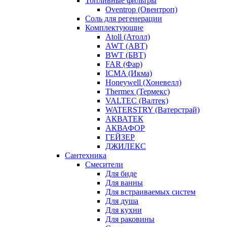
Топливные фильтры
Oventrop (Овентроп)
Соль для регенерации
Комплектующие
Atoll (Атолл)
AWT (АВТ)
BWT (БВТ)
FAR (Фар)
ICMA (Икма)
Honeywell (Хоневелл)
Thermex (Термекс)
VALTEC (Валтек)
WATERSTRY (Ватерстрай)
АКВАТЕК
АКВАФОР
ГЕЙЗЕР
ДЖИЛЕКС
Сантехника
Смесители
Для биде
Для ванны
Для встраиваемых систем
Для душа
Для кухни
Для раковины