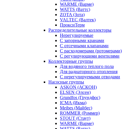
WARME (Варме)
WATTS (Ваттс)
ZOTA (Зота)
VALTEC (Валтек)
ПроксиТерм
Распределительные коллекторы
Нерегулируемые
С запорными кранами
С отсечными клапанами
С расходомерами (ротомерами)
С регулирующими вентилями
Коллекторные группы
Для водяного теплого пола
Для радиаторного отопления
С нерегулируемыми отводами
Насосные группы
ASKON (АСКОН)
ELSEN (Элсен)
Grundfos (Грундфос)
ICMA (Икма)
Meibes (Майбес)
ROMMER (Роммер)
STOUT (Стаут)
WARME (Варме)
WATTS (Ваттс)