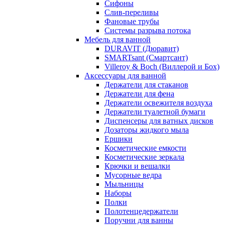
Сифоны
Слив-переливы
Фановые трубы
Системы разрыва потока
Мебель для ванной
DURAVIT (Дюравит)
SMARTsant (Смартсант)
Villeroy & Boch (Виллерой и Бох)
Аксессуары для ванной
Держатели для стаканов
Держатели для фена
Держатели освежителя воздуха
Держатели туалетной бумаги
Диспенсеры для ватных дисков
Дозаторы жидкого мыла
Ершики
Косметические емкости
Косметические зеркала
Крючки и вешалки
Мусорные ведра
Мыльницы
Наборы
Полки
Полотенцедержатели
Поручни для ванны