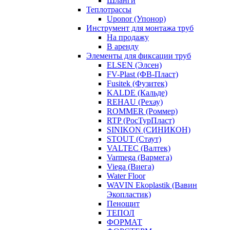
Шланги
Теплотрассы
Uponor (Упонор)
Инструмент для монтажа труб
На продажу
В аренду
Элементы для фиксации труб
ELSEN (Элсен)
FV-Plast (ФВ-Пласт)
Fusitek (Фузитек)
KALDE (Кальде)
REHAU (Рехау)
ROMMER (Роммер)
RTP (РосТурПласт)
SINIKON (СИНИКОН)
STOUT (Стаут)
VALTEC (Валтек)
Varmega (Вармега)
Viega (Виега)
Water Floor
WAVIN Ekoplastik (Вавин
Экопластик)
Пенощит
ТЕПОЛ
ФОРМАТ