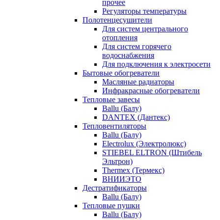
прочее
Регуляторы температуры
Полотенцесушители
Для систем центрального
отопления
Для систем горячего
водоснабжения
Для подключения к электросети
Бытовые обогреватели
Масляные радиаторы
Инфракрасные обогреватели
Тепловые завесы
Ballu (Балу)
DANTEX (Дантекс)
Тепловентиляторы
Ballu (Балу)
Electrolux (Электролюкс)
STIEBEL ELTRON (Штибель
Эльтрон)
Thermex (Термекс)
ВНИИЭТО
Дестратификаторы
Ballu (Балу)
Тепловые пушки
Ballu (Балу)