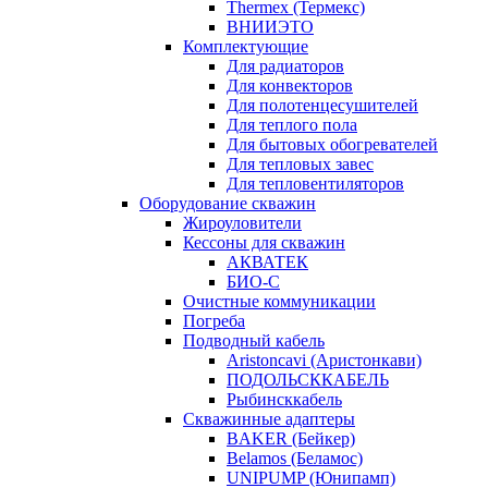
Thermex (Термекс)
ВНИИЭТО
Комплектующие
Для радиаторов
Для конвекторов
Для полотенцесушителей
Для теплого пола
Для бытовых обогревателей
Для тепловых завес
Для тепловентиляторов
Оборудование скважин
Жироуловители
Кессоны для скважин
АКВАТЕК
БИО-С
Очистные коммуникации
Погреба
Подводный кабель
Aristoncavi (Аристонкави)
ПОДОЛЬСККАБЕЛЬ
Рыбинсккабель
Скважинные адаптеры
BAKER (Бейкер)
Belamos (Беламос)
UNIPUMP (Юнипамп)