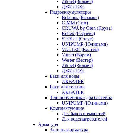
Zilmet (Зилмет)
ДЖИЛЕКС
Гидроаккумуляторы
Belamos (Беламос)
CIMM (Сим)
CRUWA by Ören (Крува)
Reflex (Рефлекс)
STOUT (Стаут)
UNIPUMP (Юнипамп)
VALTEC (Валтек)
Varem (Варем)
Wester (Вестер)
Zilmet (Зилмет)
ДЖИЛЕКС
Баки для воды
АКВАТЕК
Баки для топлива
АКВАТЕК
Теплообменники для бассейна
UNIPUMP (Юнипамп)
Комплектующие
Для баков и емкостей
Для водонагревателей
Арматура
Запорная арматура