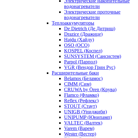
Электрические накопительные
водонагреватели
Электрические проточные
водонагреватели
Теплоаккумуляторы
De Dietrich (Де Дитриш)
Drazice (Дражице)
Hajdu (Хайду)
OSO (ОСО)
KOSPEL (Коспел)
SUNSYSTEM (Сансистем)
Parpol (Парпол)
VGR (Вендор Грин Рус)
Расширительные баки
Belamos (Беламос)
CIMM (Сим)
CRUWA by Ören (Крува)
Flamco (Фламко)
Reflex (Рефлекс)
STOUT (Стаут)
UNIGB (Униджиби)
UNIPUMP (Юнипамп)
VALTEC (Валтек)
Varem (Варем)
Wester (Вестер)