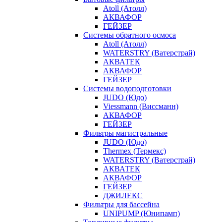
Atoll (Атолл)
АКВАФОР
ГЕЙЗЕР
Системы обратного осмоса
Atoll (Атолл)
WATERSTRY (Ватерстрай)
АКВАТЕК
АКВАФОР
ГЕЙЗЕР
Системы водоподготовки
JUDO (Юдо)
Viessmann (Виссманн)
АКВАФОР
ГЕЙЗЕР
Фильтры магистральные
JUDO (Юдо)
Thermex (Термекс)
WATERSTRY (Ватерстрай)
АКВАТЕК
АКВАФОР
ГЕЙЗЕР
ДЖИЛЕКС
Фильтры для бассейна
UNIPUMP (Юнипамп)