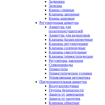
Задвижки
Затворы
Краны сливные
Клапаны запорные
Краны шаровые
Регулирующая арматура
Арматура для
полотенцесушителей
Арматура для радиаторов
Клапаны балансировочные
Клапаны регулирующие
Клапаны соленоидные
Клапаны смесительные
Клапаны термостатические
Регуляторы давления
Сервоприводы
Термостаты
Термостатические головки
Управляющая автоматика
Предохранительная арматура
Воздухоотводчики
Группы безопасности
Защита от замерзания
Защита от протечек
Клапаны обратные