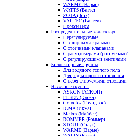
WARME (Варме)
WATTS (Ваттс)
ZOTA (Зота)
VALTEC (Валтек)
ПроксиТерм
Распределительные коллекторы
Нерегулируемые
С запорными кранами
С отсечными клапанами
С расходомерами (ротомерами)
С регулирующими вентилями
Коллекторные группы
Для водяного теплого пола
Для радиаторного отопления
С нерегулируемыми отводами
Насосные группы
ASKON (АСКОН)
ELSEN (Элсен)
Grundfos (Грундфос)
ICMA (Икма)
Meibes (Майбес)
ROMMER (Роммер)
STOUT (Стаут)
WARME (Варме)
WATTS (Ваттс)