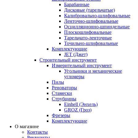
Барабанные
Дисковые (тарельчатые)
Калибровально-шлифовальные
Ленточно-шлифовальные
Осцилляционно-шпиндельные
Плоскошлифовальные
Тарельчато-ленточные
Точильно-шлифовальные
Комплектующие
JET (Джет)
Строительный инструмент
Измерительный инструмент
Угольники и механические
угломеры
Пилы
Реноваторы
Стамески
Струбцины
Einhell (Энхель)
GROZ (Гроз)
Фрезеры
Комплектующие
О магазине
Контакты
Реквизиты