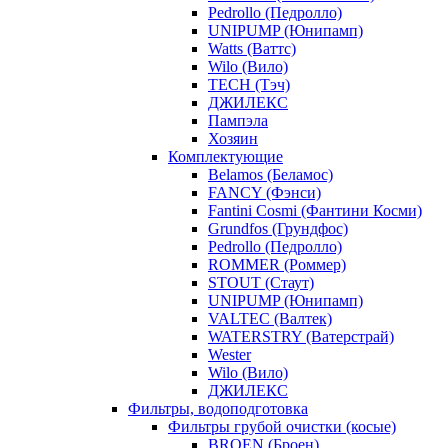
Pedrollo (Педролло)
UNIPUMP (Юнипамп)
Watts (Ваттс)
Wilo (Вило)
TECH (Тэч)
ДЖИЛЕКС
Пампэла
Хозяин
Комплектующие
Belamos (Беламос)
FANCY (Фэнси)
Fantini Cosmi (Фантини Косми)
Grundfos (Грундфос)
Pedrollo (Педролло)
ROMMER (Роммер)
STOUT (Стаут)
UNIPUMP (Юнипамп)
VALTEC (Валтек)
WATERSTRY (Ватерстрай)
Wester
Wilo (Вило)
ДЖИЛЕКС
Фильтры, водоподготовка
Фильтры грубой очистки (косые)
BROEN (Броен)