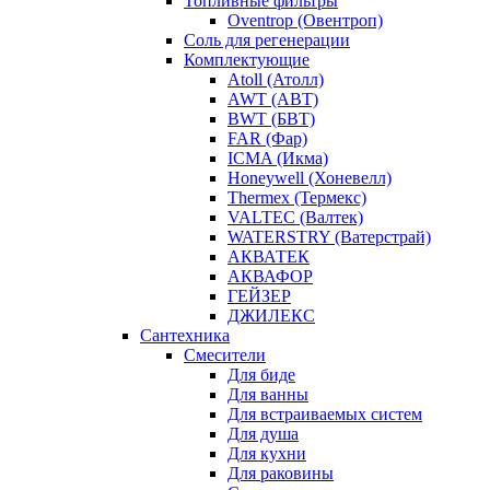
Топливные фильтры
Oventrop (Овентроп)
Соль для регенерации
Комплектующие
Atoll (Атолл)
AWT (АВТ)
BWT (БВТ)
FAR (Фар)
ICMA (Икма)
Honeywell (Хоневелл)
Thermex (Термекс)
VALTEC (Валтек)
WATERSTRY (Ватерстрай)
АКВАТЕК
АКВАФОР
ГЕЙЗЕР
ДЖИЛЕКС
Сантехника
Смесители
Для биде
Для ванны
Для встраиваемых систем
Для душа
Для кухни
Для раковины