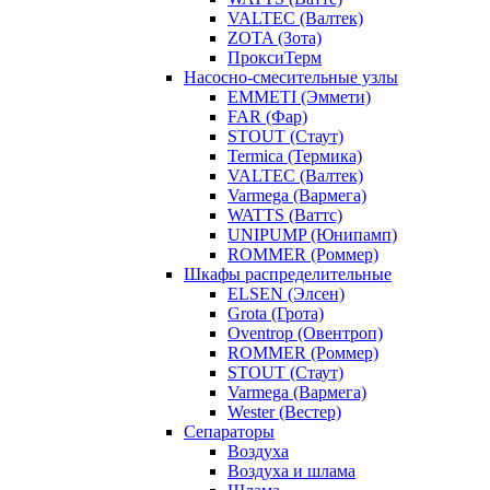
VALTEC (Валтек)
ZOTA (Зота)
ПроксиТерм
Насосно-смесительные узлы
EMMETI (Эммети)
FAR (Фар)
STOUT (Стаут)
Termica (Термика)
VALTEC (Валтек)
Varmega (Вармега)
WATTS (Ваттс)
UNIPUMP (Юнипамп)
ROMMER (Роммер)
Шкафы распределительные
ELSEN (Элсен)
Grota (Грота)
Oventrop (Овентроп)
ROMMER (Роммер)
STOUT (Стаут)
Varmega (Вармега)
Wester (Вестер)
Сепараторы
Воздуха
Воздуха и шлама