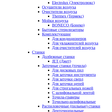
Electrolux (Электролюкс)
Осушители воздуха
Очистители воздуха
Thermex (Термекс)
Мойки воздуха
BONECO (Бонеко)
Бытовые стерилизаторы
Комплектующие
Для кондиционеров
Для увлажнителей воздуха
Для очистителей воздуха
Станки
Долбежные станки
JET (Джет)
Заточные станки (точила)
Для дисковых пил
Для заточки инструмента
Для заточки сверл
Для заточки цепей
Для строгальных ножей
С шлифовальной лентой
Точила-граверы
Точильно-шлифовальные
Распиловочные (пильные) станки
Ленточнопильные