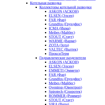
Котельная разводка
Коллекторы котельной разводки
ASKON (АСКОН)
ELSEN (Элсен)
FAR (Фар)
Grundfos (Грундфос)
ICMA (Икма)
Meibes (Майбес)
STOUT (Стаут)
WARME (Варме)
ZOTA (Зота)
VALTEC (Валтек)
ПроксиТерм
Гидравлические разделители
ASKON (АСКОН)
ELSEN (Элсен)
EMMETI (Эммети)
FAR (Фар)
Grundfos (Грундфос)
Meibes (Майбес)
Oventrop (Овентроп)
Spirotech (Спиротек)
ROMMER (Роммер)
STOUT (Стаут)
ViRA (Вира)