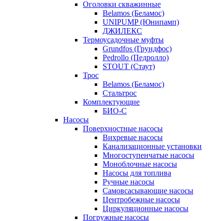
Оголовки скважинные
Belamos (Беламос)
UNIPUMP (Юнипамп)
ДЖИЛЕКС
Термоусадочные муфты
Grundfos (Грундфос)
Pedrollo (Педролло)
STOUT (Стаут)
Трос
Belamos (Беламос)
Стальтрос
Комплектующие
БИО-С
Насосы
Поверхностные насосы
Вихревые насосы
Канализационные установки
Многоступенчатые насосы
Моноблочные насосы
Насосы для топлива
Ручные насосы
Самовсасывающие насосы
Центробежные насосы
Циркуляционные насосы
Погружные насосы