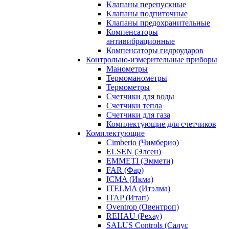
Клапаны перепускные
Клапаны подпиточные
Клапаны предохранительные
Компенсаторы
антивибрационные
Компенсаторы гидроударов
Контрольно-измерительные приборы
Манометры
Термоманометры
Термометры
Счетчики для воды
Счетчики тепла
Счетчики для газа
Комплектующие для счетчиков
Комплектующие
Cimberio (Чимберио)
ELSEN (Элсен)
EMMETI (Эммети)
FAR (Фар)
ICMA (Икма)
ITELMA (Итэлма)
ITAP (Итап)
Oventrop (Овентроп)
REHAU (Рехау)
SALUS Controls (Салус