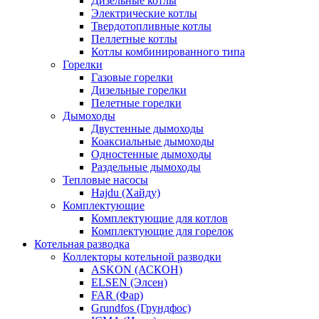
Дизельные котлы
Электрические котлы
Твердотопливные котлы
Пеллетные котлы
Котлы комбинированного типа
Горелки
Газовые горелки
Дизельные горелки
Пелетные горелки
Дымоходы
Двустенные дымоходы
Коаксиальные дымоходы
Одностенные дымоходы
Раздельные дымоходы
Тепловые насосы
Hajdu (Хайду)
Комплектующие
Комплектующие для котлов
Комплектующие для горелок
Котельная разводка
Коллекторы котельной разводки
ASKON (АСКОН)
ELSEN (Элсен)
FAR (Фар)
Grundfos (Грундфос)