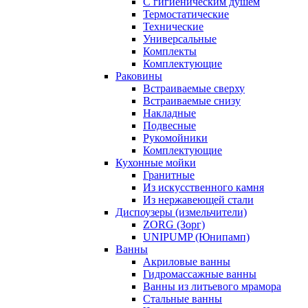
С гигиеническим душем
Термостатические
Технические
Универсальные
Комплекты
Комплектующие
Раковины
Встраиваемые сверху
Встраиваемые снизу
Накладные
Подвесные
Рукомойники
Комплектующие
Кухонные мойки
Гранитные
Из искусственного камня
Из нержавеющей стали
Диспоузеры (измельчители)
ZORG (Зорг)
UNIPUMP (Юнипамп)
Ванны
Акриловые ванны
Гидромассажные ванны
Ванны из литьевого мрамора
Стальные ванны