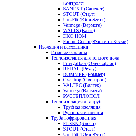
Контролс)
SANEXT (Санекст)
STOUT (Стаут)
Uni-Fitt (Юни-Фитт)
Varmega (Вармега)
WATTS (Ваттс)
ЭКО НОМ
Fantini Cosmi (Фантини Косми)
Изоляция и расходники
Газовые баллоны
Теплоизоляция для теплого пола
Energofloor (Энергофлор)
REHAU (Рехау)
ROMMER (Роммер)
Oventrop (Овентроп)
VALTEC (Валтек)
Varmega (Вармега)
РУСТЕПЛОПОЛ
Теплоизоляция для труб
Трубная изоляция
Рулонная изоляция
Труба гофрированная
ELSEN (Элсен)
STOUT (Стаут)
Uni-Fitt (Юни-Фитт)