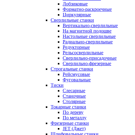
Лобзиковые
Форматно-раскроечные
Циркулярные
Сверлильные станки
Вертикально-сверлильные
На магнитной подошве
Настольные сверлильные
Радиально-сверлильные
Редукторные
Рельсосверлильные
Сверлильно-присадочные
Сверлильно-фрезерные
Строгальные станки
Рейсмусовые
Фуговальные
Тиски
Слесарные
Станочные
Столярные
Токарные станки
По дереву
По металлу
Фрезерные станки
JET (Джет)
Шлифовальные станки