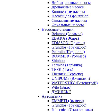
Вибрационные насосы
Дренажные насосы
Колодезные насосы
Насосы для фонтанов
Скважинные насосы
Фекальные насосы
Насосные станции
Belamos (Беламос)
EBARA (Эбара)
EDISSON (Эдисон)
Grundfos (Грундфос)
Pedrollo (Педролло)
ROMMER (Роммер)
Shinhoo
Termica (Термика)
TESK (Тэск)
Thermex (Термекс)
UNIPUMP (Юнипамп)
WATERSTRY (Ватерстрай)
Wilo (Вило)
ДЖИЛЕКС
Автоматика
EMMETI (Эммети)
Grundfos (Грундфос)
Italtecnica (Италтекника)