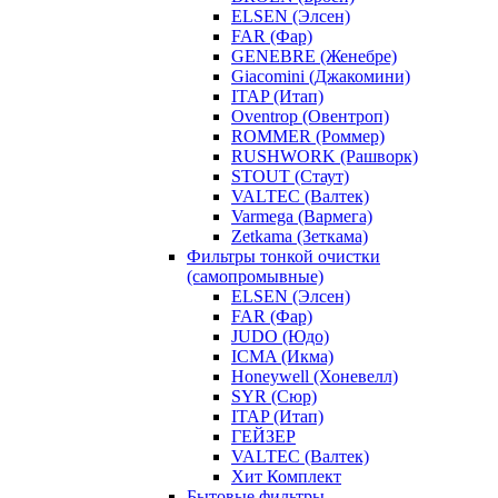
ELSEN (Элсен)
FAR (Фар)
GENEBRE (Женебре)
Giacomini (Джакомини)
ITAP (Итап)
Oventrop (Овентроп)
ROMMER (Роммер)
RUSHWORK (Рашворк)
STOUT (Стаут)
VALTEC (Валтек)
Varmega (Вармега)
Zetkama (Зеткама)
Фильтры тонкой очистки
(самопромывные)
ELSEN (Элсен)
FAR (Фар)
JUDO (Юдо)
ICMA (Икма)
Honeywell (Хоневелл)
SYR (Сюр)
ITAP (Итап)
ГЕЙЗЕР
VALTEC (Валтек)
Хит Комплект
Бытовые фильтры