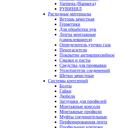
Varmega (Вармега)
РУВИНИЛ
Расходные материалы
Ветошь зачистная
Герметики
Для обработки рук
Ленты монтажные
(самоклеящиеся)
Определитель утечки газа
Пеногасители
Покрытие антикоррозийное
Смазки и пасты
Средства для промывки
Уплотнители соединений
Щетки зачистные
Системы креплений
Болты
Гайки
Дюбели
Заглушки для профилей
Монтажные консоли
Монтажные профили
Муфты соединительные
Перфорированная лента
Профильные крепежи