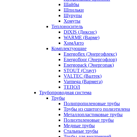
Шайбы
Шпильки
Шурупы
Хомуты
Теплоноситель
DIXIS (Диксис)
WARME (Варме)
ХимАвто
Комплектующие
Energoflex (Энергофлекс)
Energofloor (Энергофлор)
Energopack (Энергопак)
STOUT (Стаут)
VALTEC (Валтек)
Varmega (Вармега)
ТЕПОЛ
Трубопроводная система
Трубы
Полипропиленовые трубы
Трубы из сшитого полиэтилена
Металлопластиковые трубы
Полиэтиленовые трубы
Медные трубы
Стальные трубы
Трубы для внутренней