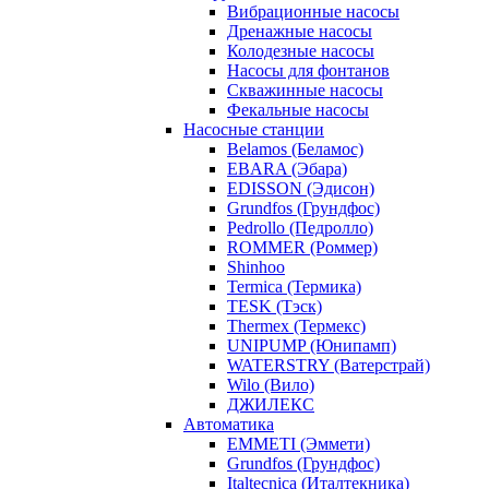
Вибрационные насосы
Дренажные насосы
Колодезные насосы
Насосы для фонтанов
Скважинные насосы
Фекальные насосы
Насосные станции
Belamos (Беламос)
EBARA (Эбара)
EDISSON (Эдисон)
Grundfos (Грундфос)
Pedrollo (Педролло)
ROMMER (Роммер)
Shinhoo
Termica (Термика)
TESK (Тэск)
Thermex (Термекс)
UNIPUMP (Юнипамп)
WATERSTRY (Ватерстрай)
Wilo (Вило)
ДЖИЛЕКС
Автоматика
EMMETI (Эммети)
Grundfos (Грундфос)
Italtecnica (Италтекника)