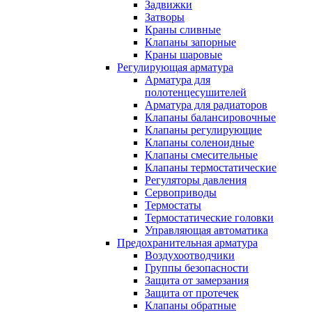
Задвижки
Затворы
Краны сливные
Клапаны запорные
Краны шаровые
Регулирующая арматура
Арматура для
полотенцесушителей
Арматура для радиаторов
Клапаны балансировочные
Клапаны регулирующие
Клапаны соленоидные
Клапаны смесительные
Клапаны термостатические
Регуляторы давления
Сервоприводы
Термостаты
Термостатические головки
Управляющая автоматика
Предохранительная арматура
Воздухоотводчики
Группы безопасности
Защита от замерзания
Защита от протечек
Клапаны обратные