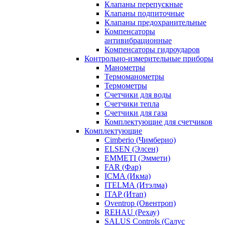
Клапаны перепускные
Клапаны подпиточные
Клапаны предохранительные
Компенсаторы
антивибрационные
Компенсаторы гидроударов
Контрольно-измерительные приборы
Манометры
Термоманометры
Термометры
Счетчики для воды
Счетчики тепла
Счетчики для газа
Комплектующие для счетчиков
Комплектующие
Cimberio (Чимберио)
ELSEN (Элсен)
EMMETI (Эммети)
FAR (Фар)
ICMA (Икма)
ITELMA (Итэлма)
ITAP (Итап)
Oventrop (Овентроп)
REHAU (Рехау)
SALUS Controls (Салус