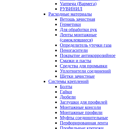
Varmega (Вармега)
РУВИНИЛ
Расходные материалы
Ветошь зачистная
Герметики
Для обработки рук
Ленты монтажные
(самоклеящиеся)
Определитель утечки газа
Пеногасители
Покрытие антикоррозийное
Смазки и пасты
Средства для промывки
Уплотнители соединений
Щетки зачистные
Системы креплений
Болты
Гайки
Дюбели
Заглушки для профилей
Монтажные консоли
Монтажные профили
Муфты соединительные
Перфорированная лента
Профильные крепежи