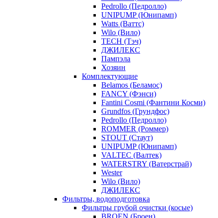
Pedrollo (Педролло)
UNIPUMP (Юнипамп)
Watts (Ваттс)
Wilo (Вило)
TECH (Тэч)
ДЖИЛЕКС
Пампэла
Хозяин
Комплектующие
Belamos (Беламос)
FANCY (Фэнси)
Fantini Cosmi (Фантини Косми)
Grundfos (Грундфос)
Pedrollo (Педролло)
ROMMER (Роммер)
STOUT (Стаут)
UNIPUMP (Юнипамп)
VALTEC (Валтек)
WATERSTRY (Ватерстрай)
Wester
Wilo (Вило)
ДЖИЛЕКС
Фильтры, водоподготовка
Фильтры грубой очистки (косые)
BROEN (Броен)