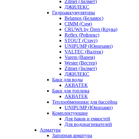
Zilmet (Зилмет)
ДЖИЛЕКС
Гидроаккумуляторы
Belamos (Беламос)
CIMM (Сим)
CRUWA by Ören (Крува)
Reflex (Рефлекс)
STOUT (Стаут)
UNIPUMP (Юнипамп)
VALTEC (Валтек)
Varem (Варем)
Wester (Вестер)
Zilmet (Зилмет)
ДЖИЛЕКС
Баки для воды
АКВАТЕК
Баки для топлива
АКВАТЕК
Теплообменники для бассейна
UNIPUMP (Юнипамп)
Комплектующие
Для баков и емкостей
Для водонагревателей
Арматура
Запорная арматура