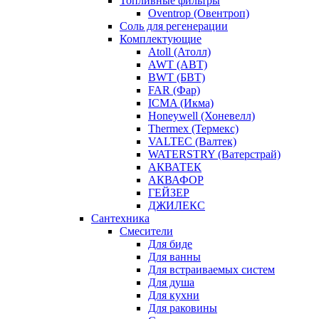
Топливные фильтры
Oventrop (Овентроп)
Соль для регенерации
Комплектующие
Atoll (Атолл)
AWT (АВТ)
BWT (БВТ)
FAR (Фар)
ICMA (Икма)
Honeywell (Хоневелл)
Thermex (Термекс)
VALTEC (Валтек)
WATERSTRY (Ватерстрай)
АКВАТЕК
АКВАФОР
ГЕЙЗЕР
ДЖИЛЕКС
Сантехника
Смесители
Для биде
Для ванны
Для встраиваемых систем
Для душа
Для кухни
Для раковины