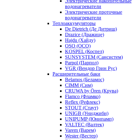
Электрические накопительные
водонагреватели
Электрические проточные
водонагреватели
Теплоаккумуляторы
De Dietrich (Де Дитриш)
Drazice (Дражице)
Hajdu (Хайду)
OSO (ОСО)
KOSPEL (Коспел)
SUNSYSTEM (Сансистем)
Parpol (Парпол)
VGR (Вендор Грин Рус)
Расширительные баки
Belamos (Беламос)
CIMM (Сим)
CRUWA by Ören (Крува)
Flamco (Фламко)
Reflex (Рефлекс)
STOUT (Стаут)
UNIGB (Униджиби)
UNIPUMP (Юнипамп)
VALTEC (Валтек)
Varem (Варем)
Wester (Вестер)