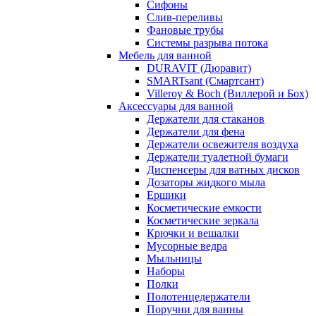
Сифоны
Слив-переливы
Фановые трубы
Системы разрыва потока
Мебель для ванной
DURAVIT (Дюравит)
SMARTsant (Смартсант)
Villeroy & Boch (Виллерой и Бох)
Аксессуары для ванной
Держатели для стаканов
Держатели для фена
Держатели освежителя воздуха
Держатели туалетной бумаги
Диспенсеры для ватных дисков
Дозаторы жидкого мыла
Ершики
Косметические емкости
Косметические зеркала
Крючки и вешалки
Мусорные ведра
Мыльницы
Наборы
Полки
Полотенцедержатели
Поручни для ванны