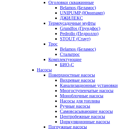
Оголовки скважинные
Belamos (Беламос)
UNIPUMP (Юнипамп)
ДЖИЛЕКС
Термоусадочные муфты
Grundfos (Грундфос)
Pedrollo (Педролло)
STOUT (Стаут)
Трос
Belamos (Беламос)
Стальтрос
Комплектующие
БИО-С
Насосы
Поверхностные насосы
Вихревые насосы
Канализационные установки
Многоступенчатые насосы
Моноблочные насосы
Насосы для топлива
Ручные насосы
Самовсасывающие насосы
Центробежные насосы
Циркуляционные насосы
Погружные насосы