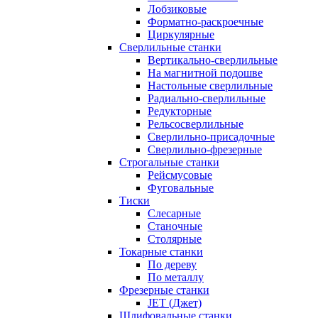
Лобзиковые
Форматно-раскроечные
Циркулярные
Сверлильные станки
Вертикально-сверлильные
На магнитной подошве
Настольные сверлильные
Радиально-сверлильные
Редукторные
Рельсосверлильные
Сверлильно-присадочные
Сверлильно-фрезерные
Строгальные станки
Рейсмусовые
Фуговальные
Тиски
Слесарные
Станочные
Столярные
Токарные станки
По дереву
По металлу
Фрезерные станки
JET (Джет)
Шлифовальные станки