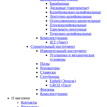
Барабанные
Дисковые (тарельчатые)
Калибровально-шлифовальные
Ленточно-шлифовальные
Осцилляционно-шпиндельные
Плоскошлифовальные
Тарельчато-ленточные
Точильно-шлифовальные
Комплектующие
JET (Джет)
Строительный инструмент
Измерительный инструмент
Угольники и механические
угломеры
Пилы
Реноваторы
Стамески
Струбцины
Einhell (Энхель)
GROZ (Гроз)
Фрезеры
Комплектующие
О магазине
Контакты
Реквизиты