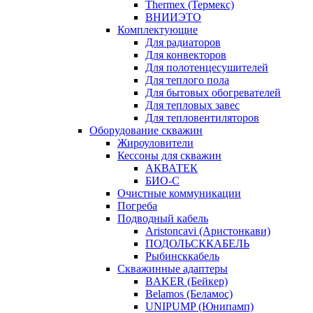
Thermex (Термекс)
ВНИИЭТО
Комплектующие
Для радиаторов
Для конвекторов
Для полотенцесушителей
Для теплого пола
Для бытовых обогревателей
Для тепловых завес
Для тепловентиляторов
Оборудование скважин
Жироуловители
Кессоны для скважин
АКВАТЕК
БИО-С
Очистные коммуникации
Погреба
Подводный кабель
Aristoncavi (Аристонкави)
ПОДОЛЬСККАБЕЛЬ
Рыбинсккабель
Скважинные адаптеры
BAKER (Бейкер)
Belamos (Беламос)
UNIPUMP (Юнипамп)