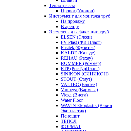
Шланги
Теплотрассы
Uponor (Упонор)
Инструмент для монтажа труб
На продажу
В аренду
Элементы для фиксации труб
ELSEN (Элсен)
FV-Plast (ФВ-Пласт)
Fusitek (Фузитек)
KALDE (Кальде)
REHAU (Рехау)
ROMMER (Роммер)
RTP (РосТурПласт)
SINIKON (СИНИКОН)
STOUT (Стаут)
VALTEC (Валтек)
Varmega (Вармега)
Viega (Виега)
Water Floor
WAVIN Ekoplastik (Вавин
Экопластик)
Пенощит
ТЕПОЛ
ФОРМАТ