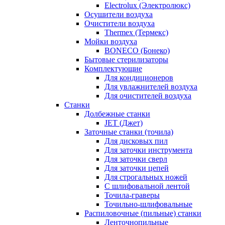
Electrolux (Электролюкс)
Осушители воздуха
Очистители воздуха
Thermex (Термекс)
Мойки воздуха
BONECO (Бонеко)
Бытовые стерилизаторы
Комплектующие
Для кондиционеров
Для увлажнителей воздуха
Для очистителей воздуха
Станки
Долбежные станки
JET (Джет)
Заточные станки (точила)
Для дисковых пил
Для заточки инструмента
Для заточки сверл
Для заточки цепей
Для строгальных ножей
С шлифовальной лентой
Точила-граверы
Точильно-шлифовальные
Распиловочные (пильные) станки
Ленточнопильные