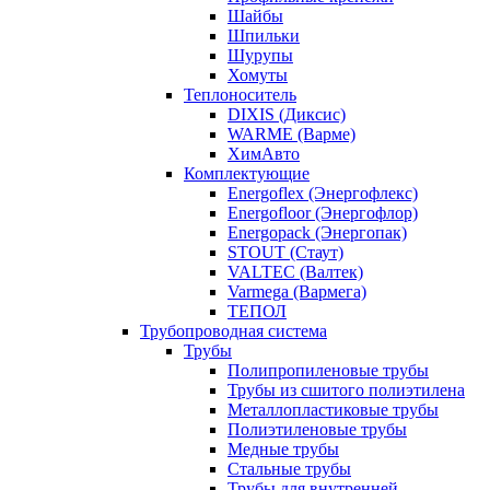
Шайбы
Шпильки
Шурупы
Хомуты
Теплоноситель
DIXIS (Диксис)
WARME (Варме)
ХимАвто
Комплектующие
Energoflex (Энергофлекс)
Energofloor (Энергофлор)
Energopack (Энергопак)
STOUT (Стаут)
VALTEC (Валтек)
Varmega (Вармега)
ТЕПОЛ
Трубопроводная система
Трубы
Полипропиленовые трубы
Трубы из сшитого полиэтилена
Металлопластиковые трубы
Полиэтиленовые трубы
Медные трубы
Стальные трубы
Трубы для внутренней