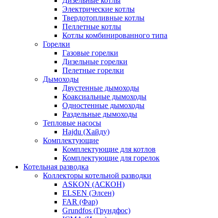
Дизельные котлы
Электрические котлы
Твердотопливные котлы
Пеллетные котлы
Котлы комбинированного типа
Горелки
Газовые горелки
Дизельные горелки
Пелетные горелки
Дымоходы
Двустенные дымоходы
Коаксиальные дымоходы
Одностенные дымоходы
Раздельные дымоходы
Тепловые насосы
Hajdu (Хайду)
Комплектующие
Комплектующие для котлов
Комплектующие для горелок
Котельная разводка
Коллекторы котельной разводки
ASKON (АСКОН)
ELSEN (Элсен)
FAR (Фар)
Grundfos (Грундфос)