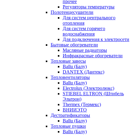
прочее
Регуляторы температуры
Полотенцесушители
Для систем центрального
отопления
Для систем горячего
водоснабжения
Для подключения к электросети
Бытовые обогреватели
Масляные радиаторы
Инфракрасные обогреватели
Тепловые завесы
Ballu (Балу)
DANTEX (Дантекс)
Тепловентиляторы
Ballu (Балу)
Electrolux (Электролюкс)
STIEBEL ELTRON (Штибель
Эльтрон)
Thermex (Термекс)
ВНИИЭТО
Дестратификаторы
Ballu (Балу)
Тепловые пушки
Ballu (Балу)