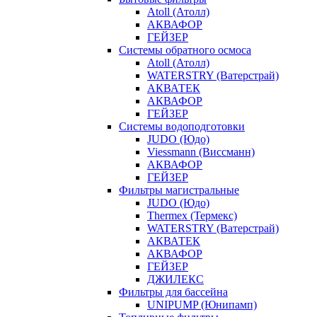
Atoll (Атолл)
АКВАФОР
ГЕЙЗЕР
Системы обратного осмоса
Atoll (Атолл)
WATERSTRY (Ватерстрай)
АКВАТЕК
АКВАФОР
ГЕЙЗЕР
Системы водоподготовки
JUDO (Юдо)
Viessmann (Виссманн)
АКВАФОР
ГЕЙЗЕР
Фильтры магистральные
JUDO (Юдо)
Thermex (Термекс)
WATERSTRY (Ватерстрай)
АКВАТЕК
АКВАФОР
ГЕЙЗЕР
ДЖИЛЕКС
Фильтры для бассейна
UNIPUMP (Юнипамп)