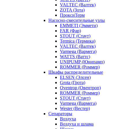
VALTEC (Валтек)
ZOTA (Зота)
ПроксиТерм
Насосно-смесительные узлы
EMMETI (Эммети)
FAR (Фар)
STOUT (Стаут)
Termica (Термика)
VALTEC (Валтек)
Varmega (Вармега)
WATTS (Ваттс)
UNIPUMP (Юнипамп)
ROMMER (Роммер)
Шкафы распределительные
ELSEN (Элсен)
Grota (Грота)
Oventrop (Овентроп)
ROMMER (Роммер)
STOUT (Стаут)
Varmega (Вармега)
Wester (Вестер)
Сепараторы
Воздуха
Воздуха и шлама