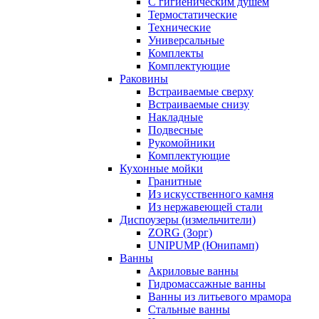
С гигиеническим душем
Термостатические
Технические
Универсальные
Комплекты
Комплектующие
Раковины
Встраиваемые сверху
Встраиваемые снизу
Накладные
Подвесные
Рукомойники
Комплектующие
Кухонные мойки
Гранитные
Из искусственного камня
Из нержавеющей стали
Диспоузеры (измельчители)
ZORG (Зорг)
UNIPUMP (Юнипамп)
Ванны
Акриловые ванны
Гидромассажные ванны
Ванны из литьевого мрамора
Стальные ванны