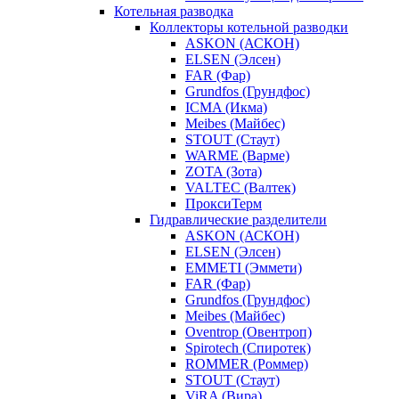
Котельная разводка
Коллекторы котельной разводки
ASKON (АСКОН)
ELSEN (Элсен)
FAR (Фар)
Grundfos (Грундфос)
ICMA (Икма)
Meibes (Майбес)
STOUT (Стаут)
WARME (Варме)
ZOTA (Зота)
VALTEC (Валтек)
ПроксиТерм
Гидравлические разделители
ASKON (АСКОН)
ELSEN (Элсен)
EMMETI (Эммети)
FAR (Фар)
Grundfos (Грундфос)
Meibes (Майбес)
Oventrop (Овентроп)
Spirotech (Спиротек)
ROMMER (Роммер)
STOUT (Стаут)
ViRA (Вира)