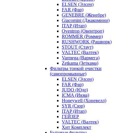
ELSEN (Элсен)
FAR (Фар)
GENEBRE (Женебре)
Giacomini (Джакомини)
ITAP (Итап)
Oventrop (Овентроп)
ROMMER (Роммер)
RUSHWORK (Рашворк)
STOUT (Стаут)
VALTEC (Валтек)
Varmega (Вармега)
Zetkama (Зеткама)
Фильтры тонкой очистки
(самопромывные)
ELSEN (Элсен)
FAR (Фар)
JUDO (Юдо)
ICMA (Икма)
Honeywell (Хоневелл)
SYR (Сюр)
ITAP (Итап)
ГЕЙЗЕР
VALTEC (Валтек)
Хит Комплект
Бытовые фильтры