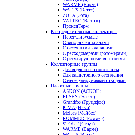
WARME (Варме)
WATTS (Ваттс)
ZOTA (Зота)
VALTEC (Валтек)
ПроксиТерм
Распределительные коллекторы
Нерегулируемые
С запорными кранами
С отсечными клапанами
С расходомерами (ротомерами)
С регулирующими вентилями
Коллекторные группы
Для водяного теплого пола
Для радиаторного отопления
С нерегулируемыми отводами
Насосные группы
ASKON (АСКОН)
ELSEN (Элсен)
Grundfos (Грундфос)
ICMA (Икма)
Meibes (Майбес)
ROMMER (Роммер)
STOUT (Стаут)
WARME (Варме)
WATTS (Ваттс)