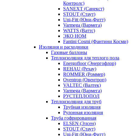
Контролс)
SANEXT (Санекст)
STOUT (Стаут)
Uni-Fitt (Юни-Фитт)
Varmega (Вармега)
WATTS (Ваттс)
ЭКО НОМ
Fantini Cosmi (Фантини Косми)
Изоляция и расходники
Газовые баллоны
Теплоизоляция для теплого пола
Energofloor (Энергофлор)
REHAU (Рехау)
ROMMER (Роммер)
Oventrop (Овентроп)
VALTEC (Валтек)
Varmega (Вармега)
РУСТЕПЛОПОЛ
Теплоизоляция для труб
Трубная изоляция
Рулонная изоляция
Труба гофрированная
ELSEN (Элсен)
STOUT (Стаут)
Uni-Fitt (Юни-Фитт)