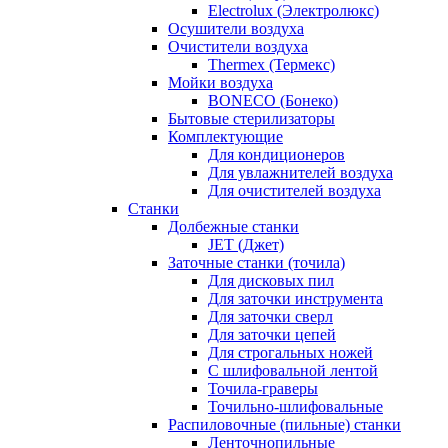
Electrolux (Электролюкс)
Осушители воздуха
Очистители воздуха
Thermex (Термекс)
Мойки воздуха
BONECO (Бонеко)
Бытовые стерилизаторы
Комплектующие
Для кондиционеров
Для увлажнителей воздуха
Для очистителей воздуха
Станки
Долбежные станки
JET (Джет)
Заточные станки (точила)
Для дисковых пил
Для заточки инструмента
Для заточки сверл
Для заточки цепей
Для строгальных ножей
С шлифовальной лентой
Точила-граверы
Точильно-шлифовальные
Распиловочные (пильные) станки
Ленточнопильные