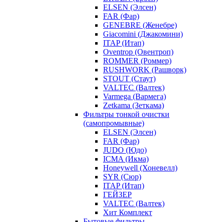
ELSEN (Элсен)
FAR (Фар)
GENEBRE (Женебре)
Giacomini (Джакомини)
ITAP (Итап)
Oventrop (Овентроп)
ROMMER (Роммер)
RUSHWORK (Рашворк)
STOUT (Стаут)
VALTEC (Валтек)
Varmega (Вармега)
Zetkama (Зеткама)
Фильтры тонкой очистки
(самопромывные)
ELSEN (Элсен)
FAR (Фар)
JUDO (Юдо)
ICMA (Икма)
Honeywell (Хоневелл)
SYR (Сюр)
ITAP (Итап)
ГЕЙЗЕР
VALTEC (Валтек)
Хит Комплект
Бытовые фильтры