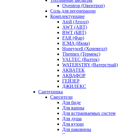
Топливные фильтры
Oventrop (Овентроп)
Соль для регенерации
Комплектующие
Atoll (Атолл)
AWT (АВТ)
BWT (БВТ)
FAR (Фар)
ICMA (Икма)
Honeywell (Хоневелл)
Thermex (Термекс)
VALTEC (Валтек)
WATERSTRY (Ватерстрай)
АКВАТЕК
АКВАФОР
ГЕЙЗЕР
ДЖИЛЕКС
Сантехника
Смесители
Для биде
Для ванны
Для встраиваемых систем
Для душа
Для кухни
Для раковины