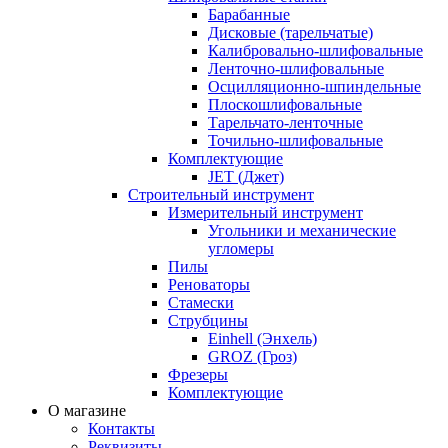
Барабанные
Дисковые (тарельчатые)
Калибровально-шлифовальные
Ленточно-шлифовальные
Осцилляционно-шпиндельные
Плоскошлифовальные
Тарельчато-ленточные
Точильно-шлифовальные
Комплектующие
JET (Джет)
Строительный инструмент
Измерительный инструмент
Угольники и механические
угломеры
Пилы
Реноваторы
Стамески
Струбцины
Einhell (Энхель)
GROZ (Гроз)
Фрезеры
Комплектующие
О магазине
Контакты
Реквизиты