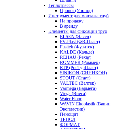
Шланги
Теплотрассы
Uponor (Упонор)
Инструмент для монтажа труб
На продажу
В аренду
Элементы для фиксации труб
ELSEN (Элсен)
FV-Plast (ФВ-Пласт)
Fusitek (Фузитек)
KALDE (Кальде)
REHAU (Рехау)
ROMMER (Роммер)
RTP (РосТурПласт)
SINIKON (СИНИКОН)
STOUT (Стаут)
VALTEC (Валтек)
Varmega (Вармега)
Viega (Виега)
Water Floor
WAVIN Ekoplastik (Вавин
Экопластик)
Пенощит
ТЕПОЛ
ФОРМАТ