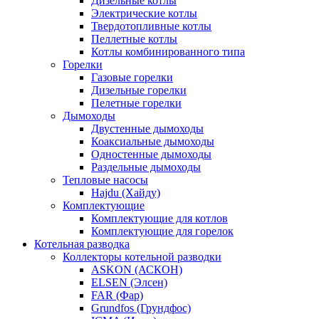
Дизельные котлы
Электрические котлы
Твердотопливные котлы
Пеллетные котлы
Котлы комбинированного типа
Горелки
Газовые горелки
Дизельные горелки
Пелетные горелки
Дымоходы
Двустенные дымоходы
Коаксиальные дымоходы
Одностенные дымоходы
Раздельные дымоходы
Тепловые насосы
Hajdu (Хайду)
Комплектующие
Комплектующие для котлов
Комплектующие для горелок
Котельная разводка
Коллекторы котельной разводки
ASKON (АСКОН)
ELSEN (Элсен)
FAR (Фар)
Grundfos (Грундфос)