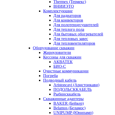
Thermex (Термекс)
ВНИИЭТО
Комплектующие
Для радиаторов
Для конвекторов
Для полотенцесушителей
Для теплого пола
Для бытовых обогревателей
Для тепловых завес
Для тепловентиляторов
Оборудование скважин
Жироуловители
Кессоны для скважин
АКВАТЕК
БИО-С
Очистные коммуникации
Погреба
Подводный кабель
Aristoncavi (Аристонкави)
ПОДОЛЬСККАБЕЛЬ
Рыбинсккабель
Скважинные адаптеры
BAKER (Бейкер)
Belamos (Беламос)
UNIPUMP (Юнипамп)