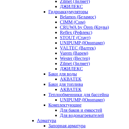
Zilmet (Зилмет)
ДЖИЛЕКС
Гидроаккумуляторы
Belamos (Беламос)
CIMM (Сим)
CRUWA by Ören (Крува)
Reflex (Рефлекс)
STOUT (Стаут)
UNIPUMP (Юнипамп)
VALTEC (Валтек)
Varem (Варем)
Wester (Вестер)
Zilmet (Зилмет)
ДЖИЛЕКС
Баки для воды
АКВАТЕК
Баки для топлива
АКВАТЕК
Теплообменники для бассейна
UNIPUMP (Юнипамп)
Комплектующие
Для баков и емкостей
Для водонагревателей
Арматура
Запорная арматура