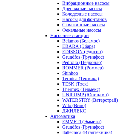
Вибрационные насосы
Дренажные насосы
Колодезные насосы
Насосы для фонтанов
Скважинные насосы
Фекальные насосы
Насосные станции
Belamos (Беламос)
EBARA (Эбара)
EDISSON (Эдисон)
Grundfos (Грундфос)
Pedrollo (Педролло)
ROMMER (Роммер)
Shinhoo
Termica (Термика)
TESK (Тэск)
Thermex (Термекс)
UNIPUMP (Юнипамп)
WATERSTRY (Ватерстрай)
Wilo (Вило)
ДЖИЛЕКС
Автоматика
EMMETI (Эммети)
Grundfos (Грундфос)
Italtecnica (Италтекника)