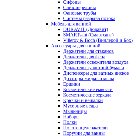
Сифоны
Слив-переливы
Фановые трубы
Системы разрыва потока
Мебель для ванной
DURAVIT (Дюравит)
SMARTsant (Смартсант)
Villeroy & Boch (Виллерой и Бох)
Аксессуары для ванной
Держатели для стаканов
Держатели для фена
Держатели освежителя воздуха
Держатели туалетной бумаги
Диспенсеры для ватных дисков
Дозаторы жидкого мыла
Ершики
Косметические емкости
Косметические зеркала
Крючки и вешалки
Мусорные ведра
Мыльницы
Наборы
Полки
Полотенцедержатели
Поручни для ванны