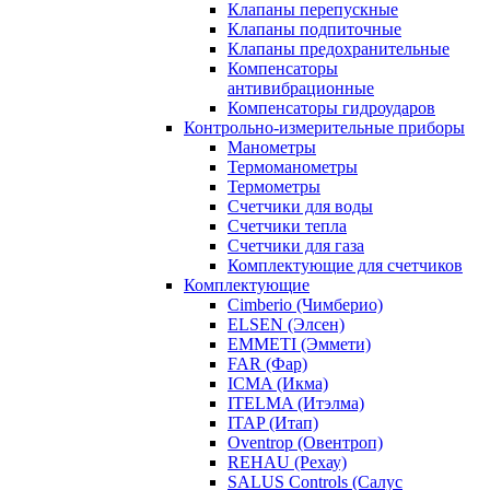
Клапаны перепускные
Клапаны подпиточные
Клапаны предохранительные
Компенсаторы
антивибрационные
Компенсаторы гидроударов
Контрольно-измерительные приборы
Манометры
Термоманометры
Термометры
Счетчики для воды
Счетчики тепла
Счетчики для газа
Комплектующие для счетчиков
Комплектующие
Cimberio (Чимберио)
ELSEN (Элсен)
EMMETI (Эммети)
FAR (Фар)
ICMA (Икма)
ITELMA (Итэлма)
ITAP (Итап)
Oventrop (Овентроп)
REHAU (Рехау)
SALUS Controls (Салус