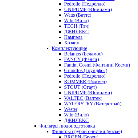
Pedrollo (Педролло)
UNIPUMP (Юнипамп)
Watts (Ваттс)
Wilo (Вило)
TECH (Тэч)
ДЖИЛЕКС
Пампэла
Хозяин
Комплектующие
Belamos (Беламос)
FANCY (Фэнси)
Fantini Cosmi (Фантини Косми)
Grundfos (Грундфос)
Pedrollo (Педролло)
ROMMER (Роммер)
STOUT (Стаут)
UNIPUMP (Юнипамп)
VALTEC (Валтек)
WATERSTRY (Ватерстрай)
Wester
Wilo (Вило)
ДЖИЛЕКС
Фильтры, водоподготовка
Фильтры грубой очистки (косые)
BROEN (Броен)