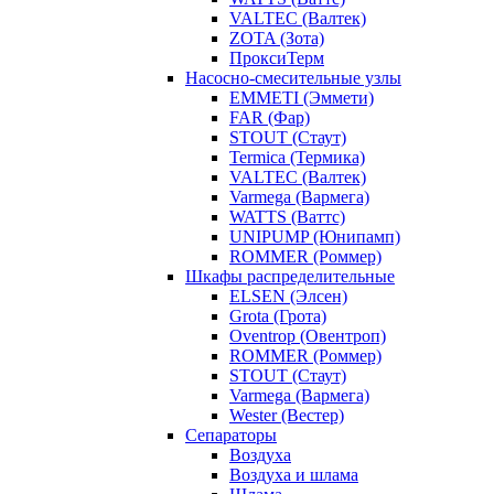
VALTEC (Валтек)
ZOTA (Зота)
ПроксиТерм
Насосно-смесительные узлы
EMMETI (Эммети)
FAR (Фар)
STOUT (Стаут)
Termica (Термика)
VALTEC (Валтек)
Varmega (Вармега)
WATTS (Ваттс)
UNIPUMP (Юнипамп)
ROMMER (Роммер)
Шкафы распределительные
ELSEN (Элсен)
Grota (Грота)
Oventrop (Овентроп)
ROMMER (Роммер)
STOUT (Стаут)
Varmega (Вармега)
Wester (Вестер)
Сепараторы
Воздуха
Воздуха и шлама