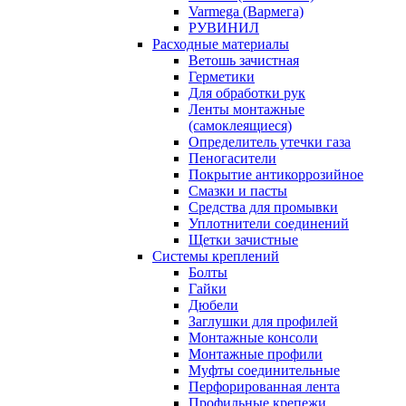
Varmega (Вармега)
РУВИНИЛ
Расходные материалы
Ветошь зачистная
Герметики
Для обработки рук
Ленты монтажные
(самоклеящиеся)
Определитель утечки газа
Пеногасители
Покрытие антикоррозийное
Смазки и пасты
Средства для промывки
Уплотнители соединений
Щетки зачистные
Системы креплений
Болты
Гайки
Дюбели
Заглушки для профилей
Монтажные консоли
Монтажные профили
Муфты соединительные
Перфорированная лента
Профильные крепежи