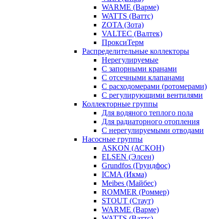
WARME (Варме)
WATTS (Ваттс)
ZOTA (Зота)
VALTEC (Валтек)
ПроксиТерм
Распределительные коллекторы
Нерегулируемые
С запорными кранами
С отсечными клапанами
С расходомерами (ротомерами)
С регулирующими вентилями
Коллекторные группы
Для водяного теплого пола
Для радиаторного отопления
С нерегулируемыми отводами
Насосные группы
ASKON (АСКОН)
ELSEN (Элсен)
Grundfos (Грундфос)
ICMA (Икма)
Meibes (Майбес)
ROMMER (Роммер)
STOUT (Стаут)
WARME (Варме)
WATTS (Ваттс)