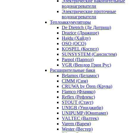
Электрические накопительные
водонагреватели
Электрические проточные
водонагреватели
Теплоаккумуляторы
De Dietrich (Де Дитриш)
Drazice (Дражице)
Hajdu (Хайду)
OSO (ОСО)
KOSPEL (Коспел)
SUNSYSTEM (Сансистем)
Parpol (Парпол)
VGR (Вендор Грин Рус)
Расширительные баки
Belamos (Беламос)
CIMM (Сим)
CRUWA by Ören (Крува)
Flamco (Фламко)
Reflex (Рефлекс)
STOUT (Стаут)
UNIGB (Униджиби)
UNIPUMP (Юнипамп)
VALTEC (Валтек)
Varem (Варем)
Wester (Вестер)