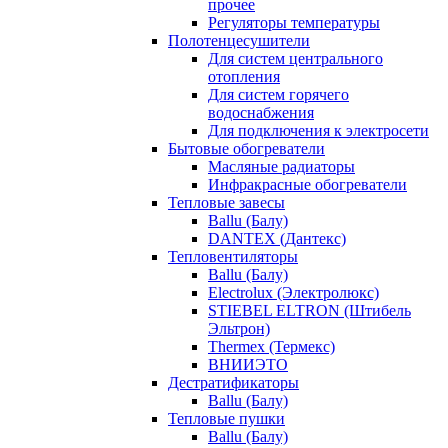
прочее
Регуляторы температуры
Полотенцесушители
Для систем центрального
отопления
Для систем горячего
водоснабжения
Для подключения к электросети
Бытовые обогреватели
Масляные радиаторы
Инфракрасные обогреватели
Тепловые завесы
Ballu (Балу)
DANTEX (Дантекс)
Тепловентиляторы
Ballu (Балу)
Electrolux (Электролюкс)
STIEBEL ELTRON (Штибель
Эльтрон)
Thermex (Термекс)
ВНИИЭТО
Дестратификаторы
Ballu (Балу)
Тепловые пушки
Ballu (Балу)