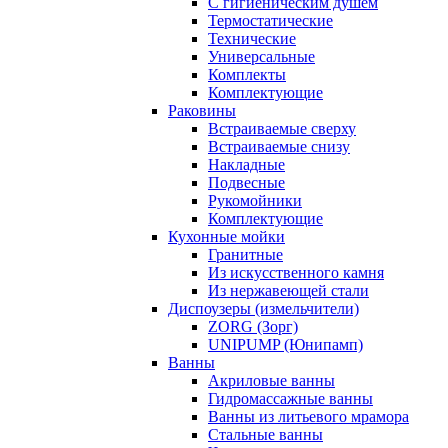
С гигиеническим душем
Термостатические
Технические
Универсальные
Комплекты
Комплектующие
Раковины
Встраиваемые сверху
Встраиваемые снизу
Накладные
Подвесные
Рукомойники
Комплектующие
Кухонные мойки
Гранитные
Из искусственного камня
Из нержавеющей стали
Диспоузеры (измельчители)
ZORG (Зорг)
UNIPUMP (Юнипамп)
Ванны
Акриловые ванны
Гидромассажные ванны
Ванны из литьевого мрамора
Стальные ванны