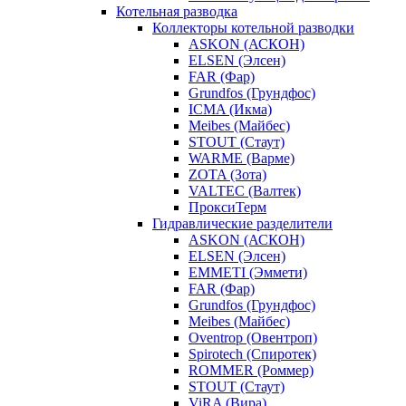
Котельная разводка
Коллекторы котельной разводки
ASKON (АСКОН)
ELSEN (Элсен)
FAR (Фар)
Grundfos (Грундфос)
ICMA (Икма)
Meibes (Майбес)
STOUT (Стаут)
WARME (Варме)
ZOTA (Зота)
VALTEC (Валтек)
ПроксиТерм
Гидравлические разделители
ASKON (АСКОН)
ELSEN (Элсен)
EMMETI (Эммети)
FAR (Фар)
Grundfos (Грундфос)
Meibes (Майбес)
Oventrop (Овентроп)
Spirotech (Спиротек)
ROMMER (Роммер)
STOUT (Стаут)
ViRA (Вира)