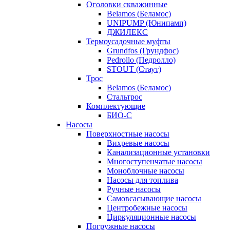
Оголовки скважинные
Belamos (Беламос)
UNIPUMP (Юнипамп)
ДЖИЛЕКС
Термоусадочные муфты
Grundfos (Грундфос)
Pedrollo (Педролло)
STOUT (Стаут)
Трос
Belamos (Беламос)
Стальтрос
Комплектующие
БИО-С
Насосы
Поверхностные насосы
Вихревые насосы
Канализационные установки
Многоступенчатые насосы
Моноблочные насосы
Насосы для топлива
Ручные насосы
Самовсасывающие насосы
Центробежные насосы
Циркуляционные насосы
Погружные насосы