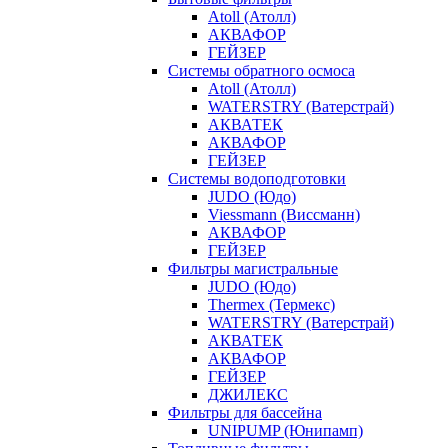
Atoll (Атолл)
АКВАФОР
ГЕЙЗЕР
Системы обратного осмоса
Atoll (Атолл)
WATERSTRY (Ватерстрай)
АКВАТЕК
АКВАФОР
ГЕЙЗЕР
Системы водоподготовки
JUDO (Юдо)
Viessmann (Виссманн)
АКВАФОР
ГЕЙЗЕР
Фильтры магистральные
JUDO (Юдо)
Thermex (Термекс)
WATERSTRY (Ватерстрай)
АКВАТЕК
АКВАФОР
ГЕЙЗЕР
ДЖИЛЕКС
Фильтры для бассейна
UNIPUMP (Юнипамп)