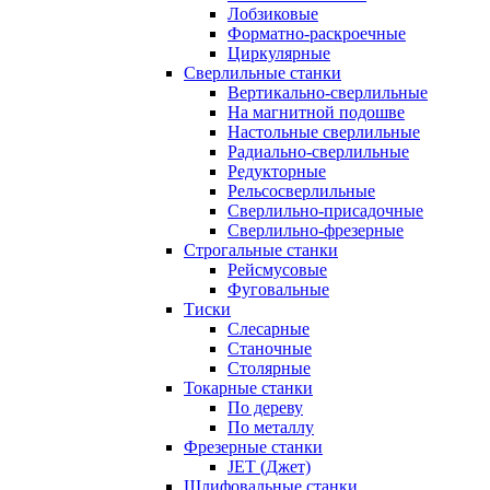
Лобзиковые
Форматно-раскроечные
Циркулярные
Сверлильные станки
Вертикально-сверлильные
На магнитной подошве
Настольные сверлильные
Радиально-сверлильные
Редукторные
Рельсосверлильные
Сверлильно-присадочные
Сверлильно-фрезерные
Строгальные станки
Рейсмусовые
Фуговальные
Тиски
Слесарные
Станочные
Столярные
Токарные станки
По дереву
По металлу
Фрезерные станки
JET (Джет)
Шлифовальные станки