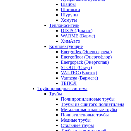
Шайбы
Шпильки
Шурупы
Хомуты
Теплоноситель
DIXIS (Диксис)
WARME (Варме)
ХимАвто
Комплектующие
Energoflex (Энергофлекс)
Energofloor (Энергофлор)
Energopack (Энергопак)
STOUT (Стаут)
VALTEC (Валтек)
Varmega (Вармега)
ТЕПОЛ
Трубопроводная система
Трубы
Полипропиленовые трубы
Трубы из сшитого полиэтилена
Металлопластиковые трубы
Полиэтиленовые трубы
Медные трубы
Стальные трубы
Трубы для внутренней