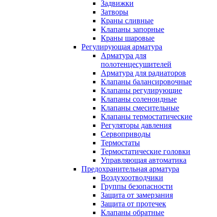
Задвижки
Затворы
Краны сливные
Клапаны запорные
Краны шаровые
Регулирующая арматура
Арматура для
полотенцесушителей
Арматура для радиаторов
Клапаны балансировочные
Клапаны регулирующие
Клапаны соленоидные
Клапаны смесительные
Клапаны термостатические
Регуляторы давления
Сервоприводы
Термостаты
Термостатические головки
Управляющая автоматика
Предохранительная арматура
Воздухоотводчики
Группы безопасности
Защита от замерзания
Защита от протечек
Клапаны обратные