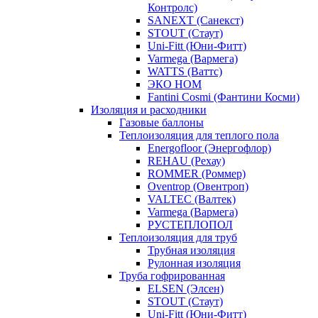
Контролс)
SANEXT (Санекст)
STOUT (Стаут)
Uni-Fitt (Юни-Фитт)
Varmega (Вармега)
WATTS (Ваттс)
ЭКО НОМ
Fantini Cosmi (Фантини Косми)
Изоляция и расходники
Газовые баллоны
Теплоизоляция для теплого пола
Energofloor (Энергофлор)
REHAU (Рехау)
ROMMER (Роммер)
Oventrop (Овентроп)
VALTEC (Валтек)
Varmega (Вармега)
РУСТЕПЛОПОЛ
Теплоизоляция для труб
Трубная изоляция
Рулонная изоляция
Труба гофрированная
ELSEN (Элсен)
STOUT (Стаут)
Uni-Fitt (Юни-Фитт)