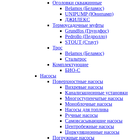
Оголовки скважинные
Belamos (Беламос)
UNIPUMP (Юнипамп)
ДЖИЛЕКС
Термоусадочные муфты
Grundfos (Грундфос)
Pedrollo (Педролло)
STOUT (Стаут)
Трос
Belamos (Беламос)
Стальтрос
Комплектующие
БИО-С
Насосы
Поверхностные насосы
Вихревые насосы
Канализационные установки
Многоступенчатые насосы
Моноблочные насосы
Насосы для топлива
Ручные насосы
Самовсасывающие насосы
Центробежные насосы
Циркуляционные насосы
Погружные насосы