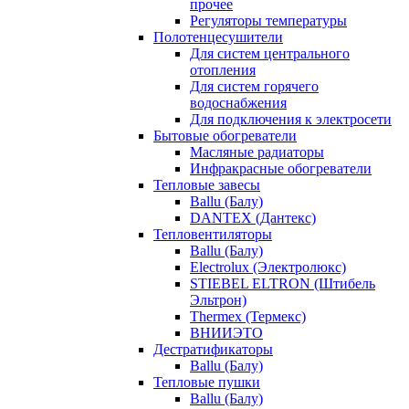
прочее
Регуляторы температуры
Полотенцесушители
Для систем центрального
отопления
Для систем горячего
водоснабжения
Для подключения к электросети
Бытовые обогреватели
Масляные радиаторы
Инфракрасные обогреватели
Тепловые завесы
Ballu (Балу)
DANTEX (Дантекс)
Тепловентиляторы
Ballu (Балу)
Electrolux (Электролюкс)
STIEBEL ELTRON (Штибель
Эльтрон)
Thermex (Термекс)
ВНИИЭТО
Дестратификаторы
Ballu (Балу)
Тепловые пушки
Ballu (Балу)