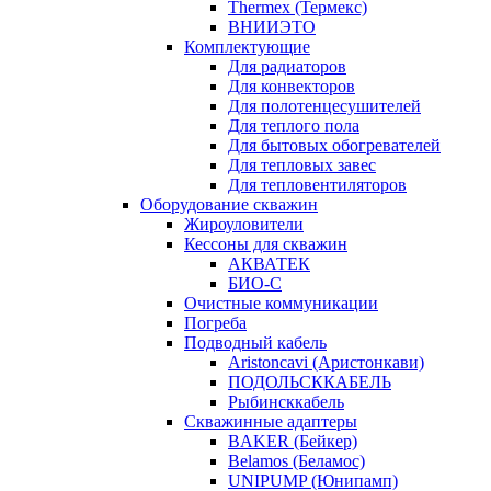
Thermex (Термекс)
ВНИИЭТО
Комплектующие
Для радиаторов
Для конвекторов
Для полотенцесушителей
Для теплого пола
Для бытовых обогревателей
Для тепловых завес
Для тепловентиляторов
Оборудование скважин
Жироуловители
Кессоны для скважин
АКВАТЕК
БИО-С
Очистные коммуникации
Погреба
Подводный кабель
Aristoncavi (Аристонкави)
ПОДОЛЬСККАБЕЛЬ
Рыбинсккабель
Скважинные адаптеры
BAKER (Бейкер)
Belamos (Беламос)
UNIPUMP (Юнипамп)