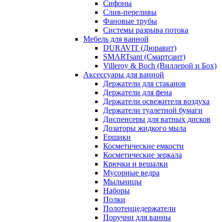
Сифоны
Слив-переливы
Фановые трубы
Системы разрыва потока
Мебель для ванной
DURAVIT (Дюравит)
SMARTsant (Смартсант)
Villeroy & Boch (Виллерой и Бох)
Аксессуары для ванной
Держатели для стаканов
Держатели для фена
Держатели освежителя воздуха
Держатели туалетной бумаги
Диспенсеры для ватных дисков
Дозаторы жидкого мыла
Ершики
Косметические емкости
Косметические зеркала
Крючки и вешалки
Мусорные ведра
Мыльницы
Наборы
Полки
Полотенцедержатели
Поручни для ванны