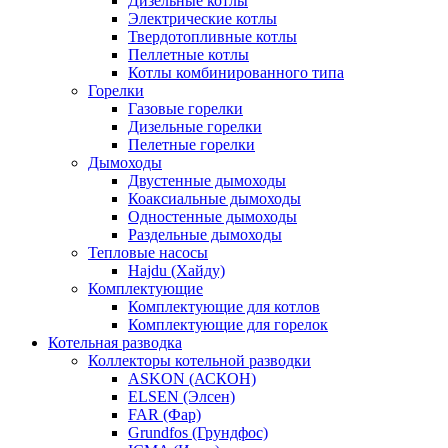
Дизельные котлы
Электрические котлы
Твердотопливные котлы
Пеллетные котлы
Котлы комбинированного типа
Горелки
Газовые горелки
Дизельные горелки
Пелетные горелки
Дымоходы
Двустенные дымоходы
Коаксиальные дымоходы
Одностенные дымоходы
Раздельные дымоходы
Тепловые насосы
Hajdu (Хайду)
Комплектующие
Комплектующие для котлов
Комплектующие для горелок
Котельная разводка
Коллекторы котельной разводки
ASKON (АСКОН)
ELSEN (Элсен)
FAR (Фар)
Grundfos (Грундфос)