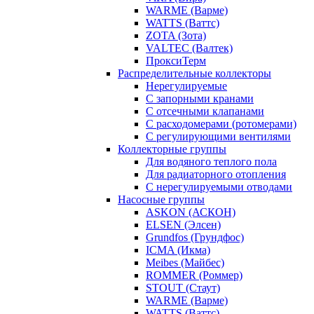
WARME (Варме)
WATTS (Ваттс)
ZOTA (Зота)
VALTEC (Валтек)
ПроксиТерм
Распределительные коллекторы
Нерегулируемые
С запорными кранами
С отсечными клапанами
С расходомерами (ротомерами)
С регулирующими вентилями
Коллекторные группы
Для водяного теплого пола
Для радиаторного отопления
С нерегулируемыми отводами
Насосные группы
ASKON (АСКОН)
ELSEN (Элсен)
Grundfos (Грундфос)
ICMA (Икма)
Meibes (Майбес)
ROMMER (Роммер)
STOUT (Стаут)
WARME (Варме)
WATTS (Ваттс)