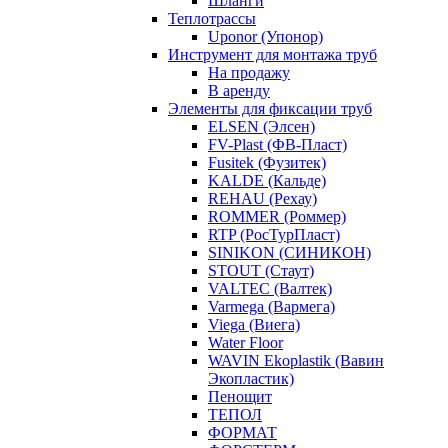
Шланги
Теплотрассы
Uponor (Упонор)
Инструмент для монтажа труб
На продажу
В аренду
Элементы для фиксации труб
ELSEN (Элсен)
FV-Plast (ФВ-Пласт)
Fusitek (Фузитек)
KALDE (Кальде)
REHAU (Рехау)
ROMMER (Роммер)
RTP (РосТурПласт)
SINIKON (СИНИКОН)
STOUT (Стаут)
VALTEC (Валтек)
Varmega (Вармега)
Viega (Виега)
Water Floor
WAVIN Ekoplastik (Вавин
Экопластик)
Пенощит
ТЕПОЛ
ФОРМАТ