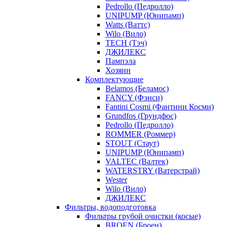
Pedrollo (Педролло)
UNIPUMP (Юнипамп)
Watts (Ваттс)
Wilo (Вило)
TECH (Тэч)
ДЖИЛЕКС
Пампэла
Хозяин
Комплектующие
Belamos (Беламос)
FANCY (Фэнси)
Fantini Cosmi (Фантини Косми)
Grundfos (Грундфос)
Pedrollo (Педролло)
ROMMER (Роммер)
STOUT (Стаут)
UNIPUMP (Юнипамп)
VALTEC (Валтек)
WATERSTRY (Ватерстрай)
Wester
Wilo (Вило)
ДЖИЛЕКС
Фильтры, водоподготовка
Фильтры грубой очистки (косые)
BROEN (Броен)