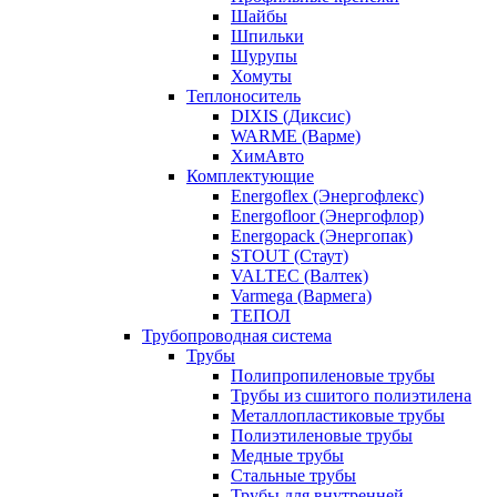
Шайбы
Шпильки
Шурупы
Хомуты
Теплоноситель
DIXIS (Диксис)
WARME (Варме)
ХимАвто
Комплектующие
Energoflex (Энергофлекс)
Energofloor (Энергофлор)
Energopack (Энергопак)
STOUT (Стаут)
VALTEC (Валтек)
Varmega (Вармега)
ТЕПОЛ
Трубопроводная система
Трубы
Полипропиленовые трубы
Трубы из сшитого полиэтилена
Металлопластиковые трубы
Полиэтиленовые трубы
Медные трубы
Стальные трубы
Трубы для внутренней