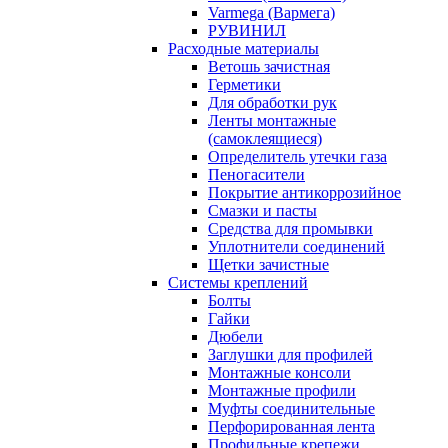
Varmega (Вармега)
РУВИНИЛ
Расходные материалы
Ветошь зачистная
Герметики
Для обработки рук
Ленты монтажные
(самоклеящиеся)
Определитель утечки газа
Пеногасители
Покрытие антикоррозийное
Смазки и пасты
Средства для промывки
Уплотнители соединений
Щетки зачистные
Системы креплений
Болты
Гайки
Дюбели
Заглушки для профилей
Монтажные консоли
Монтажные профили
Муфты соединительные
Перфорированная лента
Профильные крепежи