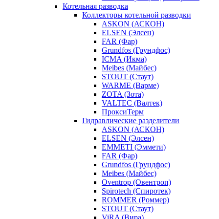
Котельная разводка
Коллекторы котельной разводки
ASKON (АСКОН)
ELSEN (Элсен)
FAR (Фар)
Grundfos (Грундфос)
ICMA (Икма)
Meibes (Майбес)
STOUT (Стаут)
WARME (Варме)
ZOTA (Зота)
VALTEC (Валтек)
ПроксиТерм
Гидравлические разделители
ASKON (АСКОН)
ELSEN (Элсен)
EMMETI (Эммети)
FAR (Фар)
Grundfos (Грундфос)
Meibes (Майбес)
Oventrop (Овентроп)
Spirotech (Спиротек)
ROMMER (Роммер)
STOUT (Стаут)
ViRA (Вира)