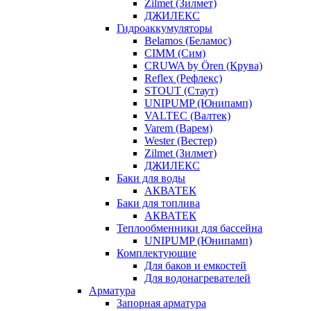
Zilmet (Зилмет)
ДЖИЛЕКС
Гидроаккумуляторы
Belamos (Беламос)
CIMM (Сим)
CRUWA by Ören (Крува)
Reflex (Рефлекс)
STOUT (Стаут)
UNIPUMP (Юнипамп)
VALTEC (Валтек)
Varem (Варем)
Wester (Вестер)
Zilmet (Зилмет)
ДЖИЛЕКС
Баки для воды
АКВАТЕК
Баки для топлива
АКВАТЕК
Теплообменники для бассейна
UNIPUMP (Юнипамп)
Комплектующие
Для баков и емкостей
Для водонагревателей
Арматура
Запорная арматура