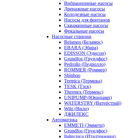
Вибрационные насосы
Дренажные насосы
Колодезные насосы
Насосы для фонтанов
Скважинные насосы
Фекальные насосы
Насосные станции
Belamos (Беламос)
EBARA (Эбара)
EDISSON (Эдисон)
Grundfos (Грундфос)
Pedrollo (Педролло)
ROMMER (Роммер)
Shinhoo
Termica (Термика)
TESK (Тэск)
Thermex (Термекс)
UNIPUMP (Юнипамп)
WATERSTRY (Ватерстрай)
Wilo (Вило)
ДЖИЛЕКС
Автоматика
EMMETI (Эммети)
Grundfos (Грундфос)
Italtecnica (Италтекника)