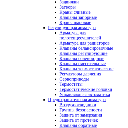
Задвижки
Затворы
Краны сливные
Клапаны запорные
Краны шаровые
Регулирующая арматура
Арматура для
полотенцесушителей
Арматура для радиаторов
Клапаны балансировочные
Клапаны регулирующие
Клапаны соленоидные
Клапаны смесительные
Клапаны термостатические
Регуляторы давления
Сервоприводы
Термостаты
Термостатические головки
Управляющая автоматика
Предохранительная арматура
Воздухоотводчики
Группы безопасности
Защита от замерзания
Защита от протечек
Клапаны обратные