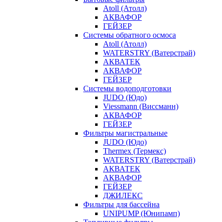
Atoll (Атолл)
АКВАФОР
ГЕЙЗЕР
Системы обратного осмоса
Atoll (Атолл)
WATERSTRY (Ватерстрай)
АКВАТЕК
АКВАФОР
ГЕЙЗЕР
Системы водоподготовки
JUDO (Юдо)
Viessmann (Виссманн)
АКВАФОР
ГЕЙЗЕР
Фильтры магистральные
JUDO (Юдо)
Thermex (Термекс)
WATERSTRY (Ватерстрай)
АКВАТЕК
АКВАФОР
ГЕЙЗЕР
ДЖИЛЕКС
Фильтры для бассейна
UNIPUMP (Юнипамп)