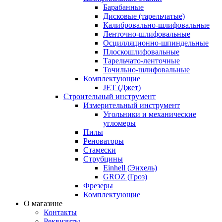
Барабанные
Дисковые (тарельчатые)
Калибровально-шлифовальные
Ленточно-шлифовальные
Осцилляционно-шпиндельные
Плоскошлифовальные
Тарельчато-ленточные
Точильно-шлифовальные
Комплектующие
JET (Джет)
Строительный инструмент
Измерительный инструмент
Угольники и механические
угломеры
Пилы
Реноваторы
Стамески
Струбцины
Einhell (Энхель)
GROZ (Гроз)
Фрезеры
Комплектующие
О магазине
Контакты
Реквизиты