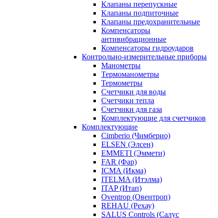
Клапаны перепускные
Клапаны подпиточные
Клапаны предохранительные
Компенсаторы
антивибрационные
Компенсаторы гидроударов
Контрольно-измерительные приборы
Манометры
Термоманометры
Термометры
Счетчики для воды
Счетчики тепла
Счетчики для газа
Комплектующие для счетчиков
Комплектующие
Cimberio (Чимберио)
ELSEN (Элсен)
EMMETI (Эммети)
FAR (Фар)
ICMA (Икма)
ITELMA (Итэлма)
ITAP (Итап)
Oventrop (Овентроп)
REHAU (Рехау)
SALUS Controls (Салус