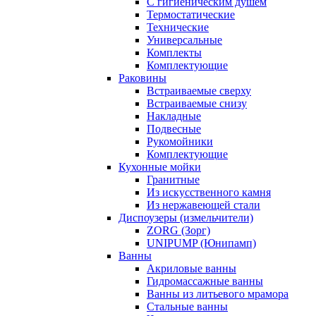
С гигиеническим душем
Термостатические
Технические
Универсальные
Комплекты
Комплектующие
Раковины
Встраиваемые сверху
Встраиваемые снизу
Накладные
Подвесные
Рукомойники
Комплектующие
Кухонные мойки
Гранитные
Из искусственного камня
Из нержавеющей стали
Диспоузеры (измельчители)
ZORG (Зорг)
UNIPUMP (Юнипамп)
Ванны
Акриловые ванны
Гидромассажные ванны
Ванны из литьевого мрамора
Стальные ванны