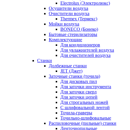
Electrolux (Электролюкс)
Осушители воздуха
Очистители воздуха
Thermex (Термекс)
Мойки воздуха
BONECO (Бонеко)
Бытовые стерилизаторы
Комплектующие
Для кондиционеров
Для увлажнителей воздуха
Для очистителей воздуха
Станки
Долбежные станки
JET (Джет)
Заточные станки (точила)
Для дисковых пил
Для заточки инструмента
Для заточки сверл
Для заточки цепей
Для строгальных ножей
С шлифовальной лентой
Точила-граверы
Точильно-шлифовальные
Распиловочные (пильные) станки
Ленточнопильные