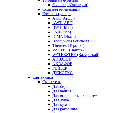
Топливные фильтры
Oventrop (Овентроп)
Соль для регенерации
Комплектующие
Atoll (Атолл)
AWT (АВТ)
BWT (БВТ)
FAR (Фар)
ICMA (Икма)
Honeywell (Хоневелл)
Thermex (Термекс)
VALTEC (Валтек)
WATERSTRY (Ватерстрай)
АКВАТЕК
АКВАФОР
ГЕЙЗЕР
ДЖИЛЕКС
Сантехника
Смесители
Для биде
Для ванны
Для встраиваемых систем
Для душа
Для кухни
Для раковины