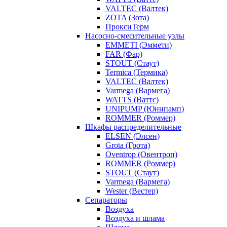
VALTEC (Валтек)
ZOTA (Зота)
ПроксиТерм
Насосно-смесительные узлы
EMMETI (Эммети)
FAR (Фар)
STOUT (Стаут)
Termica (Термика)
VALTEC (Валтек)
Varmega (Вармега)
WATTS (Ваттс)
UNIPUMP (Юнипамп)
ROMMER (Роммер)
Шкафы распределительные
ELSEN (Элсен)
Grota (Грота)
Oventrop (Овентроп)
ROMMER (Роммер)
STOUT (Стаут)
Varmega (Вармега)
Wester (Вестер)
Сепараторы
Воздуха
Воздуха и шлама