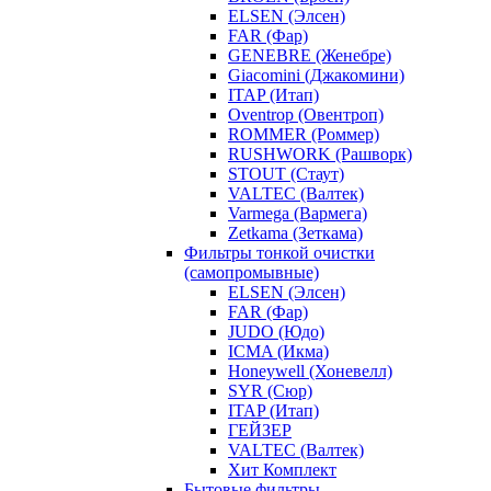
ELSEN (Элсен)
FAR (Фар)
GENEBRE (Женебре)
Giacomini (Джакомини)
ITAP (Итап)
Oventrop (Овентроп)
ROMMER (Роммер)
RUSHWORK (Рашворк)
STOUT (Стаут)
VALTEC (Валтек)
Varmega (Вармега)
Zetkama (Зеткама)
Фильтры тонкой очистки
(самопромывные)
ELSEN (Элсен)
FAR (Фар)
JUDO (Юдо)
ICMA (Икма)
Honeywell (Хоневелл)
SYR (Сюр)
ITAP (Итап)
ГЕЙЗЕР
VALTEC (Валтек)
Хит Комплект
Бытовые фильтры