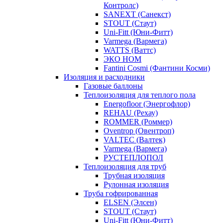
Контролс)
SANEXT (Санекст)
STOUT (Стаут)
Uni-Fitt (Юни-Фитт)
Varmega (Вармега)
WATTS (Ваттс)
ЭКО НОМ
Fantini Cosmi (Фантини Косми)
Изоляция и расходники
Газовые баллоны
Теплоизоляция для теплого пола
Energofloor (Энергофлор)
REHAU (Рехау)
ROMMER (Роммер)
Oventrop (Овентроп)
VALTEC (Валтек)
Varmega (Вармега)
РУСТЕПЛОПОЛ
Теплоизоляция для труб
Трубная изоляция
Рулонная изоляция
Труба гофрированная
ELSEN (Элсен)
STOUT (Стаут)
Uni-Fitt (Юни-Фитт)