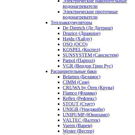
Электрические накопительные
водонагреватели
Электрические проточные
водонагреватели
Теплоаккумуляторы
De Dietrich (Де Дитриш)
Drazice (Дражице)
Hajdu (Хайду)
OSO (ОСО)
KOSPEL (Коспел)
SUNSYSTEM (Сансистем)
Parpol (Парпол)
VGR (Вендор Грин Рус)
Расширительные баки
Belamos (Беламос)
CIMM (Сим)
CRUWA by Ören (Крува)
Flamco (Фламко)
Reflex (Рефлекс)
STOUT (Стаут)
UNIGB (Униджиби)
UNIPUMP (Юнипамп)
VALTEC (Валтек)
Varem (Варем)
Wester (Вестер)