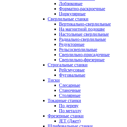
Лобзиковые
Форматно-раскроечные
Циркулярные
Сверлильные станки
Вертикально-сверлильные
На магнитной подошве
Настольные сверлильные
Радиально-сверлильные
Редукторные
Рельсосверлильные
Сверлильно-присадочные
Сверлильно-фрезерные
Строгальные станки
Рейсмусовые
Фуговальные
Тиски
Слесарные
Станочные
Столярные
Токарные станки
По дереву
По металлу
Фрезерные станки
JET (Джет)
Шлифовальные станки