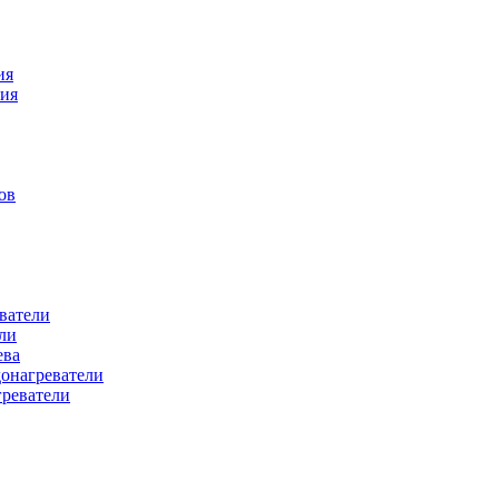
ия
ния
ов
ватели
ли
ева
донагреватели
греватели