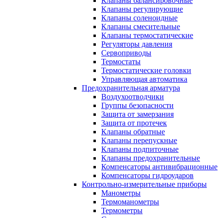
Клапаны балансировочные
Клапаны регулирующие
Клапаны соленоидные
Клапаны смесительные
Клапаны термостатические
Регуляторы давления
Сервоприводы
Термостаты
Термостатические головки
Управляющая автоматика
Предохранительная арматура
Воздухоотводчики
Группы безопасности
Защита от замерзания
Защита от протечек
Клапаны обратные
Клапаны перепускные
Клапаны подпиточные
Клапаны предохранительные
Компенсаторы антивибрационные
Компенсаторы гидроударов
Контрольно-измерительные приборы
Манометры
Термоманометры
Термометры