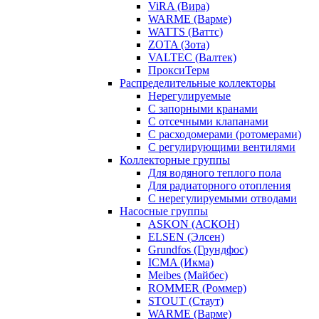
ViRA (Вира)
WARME (Варме)
WATTS (Ваттс)
ZOTA (Зота)
VALTEC (Валтек)
ПроксиТерм
Распределительные коллекторы
Нерегулируемые
С запорными кранами
С отсечными клапанами
С расходомерами (ротомерами)
С регулирующими вентилями
Коллекторные группы
Для водяного теплого пола
Для радиаторного отопления
С нерегулируемыми отводами
Насосные группы
ASKON (АСКОН)
ELSEN (Элсен)
Grundfos (Грундфос)
ICMA (Икма)
Meibes (Майбес)
ROMMER (Роммер)
STOUT (Стаут)
WARME (Варме)