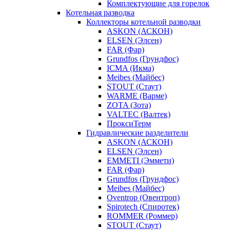
Комплектующие для горелок
Котельная разводка
Коллекторы котельной разводки
ASKON (АСКОН)
ELSEN (Элсен)
FAR (Фар)
Grundfos (Грундфос)
ICMA (Икма)
Meibes (Майбес)
STOUT (Стаут)
WARME (Варме)
ZOTA (Зота)
VALTEC (Валтек)
ПроксиТерм
Гидравлические разделители
ASKON (АСКОН)
ELSEN (Элсен)
EMMETI (Эммети)
FAR (Фар)
Grundfos (Грундфос)
Meibes (Майбес)
Oventrop (Овентроп)
Spirotech (Спиротек)
ROMMER (Роммер)
STOUT (Стаут)