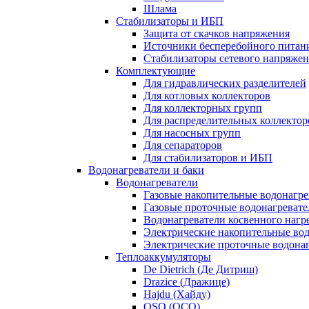
Шлама
Стабилизаторы и ИБП
Защита от скачков напряжения
Источники бесперебойного питан
Стабилизаторы сетевого напряже
Комплектующие
Для гидравлических разделителей
Для котловых коллекторов
Для коллекторных групп
Для распределительных коллектор
Для насосных групп
Для сепараторов
Для стабилизаторов и ИБП
Водонагреватели и баки
Водонагреватели
Газовые накопительные водонагре
Газовые проточные водонагревате
Водонагреватели косвенного нагр
Электрические накопительные во
Электрические проточные водона
Теплоаккумуляторы
De Dietrich (Де Дитриш)
Drazice (Дражице)
Hajdu (Хайду)
OSO (ОСО)