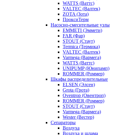
WATTS (Ваттс)
VALTEC (Валтек)
ZOTA (Зота)
ПроксиТерм
Насосно-смесительные узлы
EMMETI (Эммети)
FAR (Фар)
STOUT (Стаут)
Termica (Термика)
VALTEC (Валтек)
Varmega (Вармега)
WATTS (Ваттс)
UNIPUMP (Юнипамп)
ROMMER (Роммер)
Шкафы распределительные
ELSEN (Элсен)
Grota (Грота)
Oventrop (Овентроп)
ROMMER (Роммер)
STOUT (Стаут)
Varmega (Вармега)
Wester (Вестер)
Сепараторы
Воздуха
Воздуха и шлама