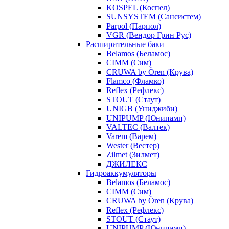
KOSPEL (Коспел)
SUNSYSTEM (Сансистем)
Parpol (Парпол)
VGR (Вендор Грин Рус)
Расширительные баки
Belamos (Беламос)
CIMM (Сим)
CRUWA by Ören (Крува)
Flamco (Фламко)
Reflex (Рефлекс)
STOUT (Стаут)
UNIGB (Униджиби)
UNIPUMP (Юнипамп)
VALTEC (Валтек)
Varem (Варем)
Wester (Вестер)
Zilmet (Зилмет)
ДЖИЛЕКС
Гидроаккумуляторы
Belamos (Беламос)
CIMM (Сим)
CRUWA by Ören (Крува)
Reflex (Рефлекс)
STOUT (Стаут)
UNIPUMP (Юнипамп)