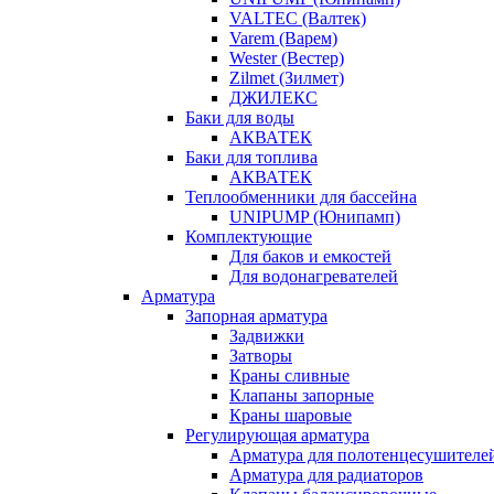
VALTEC (Валтек)
Varem (Варем)
Wester (Вестер)
Zilmet (Зилмет)
ДЖИЛЕКС
Баки для воды
АКВАТЕК
Баки для топлива
АКВАТЕК
Теплообменники для бассейна
UNIPUMP (Юнипамп)
Комплектующие
Для баков и емкостей
Для водонагревателей
Арматура
Запорная арматура
Задвижки
Затворы
Краны сливные
Клапаны запорные
Краны шаровые
Регулирующая арматура
Арматура для полотенцесушителе
Арматура для радиаторов