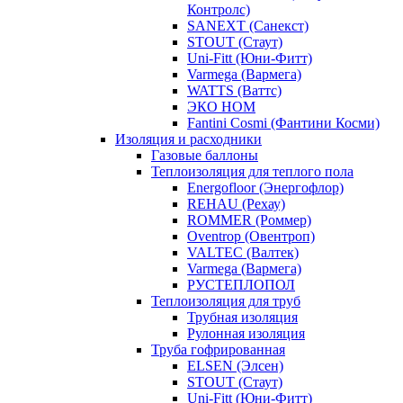
Контролс)
SANEXT (Санекст)
STOUT (Стаут)
Uni-Fitt (Юни-Фитт)
Varmega (Вармега)
WATTS (Ваттс)
ЭКО НОМ
Fantini Cosmi (Фантини Косми)
Изоляция и расходники
Газовые баллоны
Теплоизоляция для теплого пола
Energofloor (Энергофлор)
REHAU (Рехау)
ROMMER (Роммер)
Oventrop (Овентроп)
VALTEC (Валтек)
Varmega (Вармега)
РУСТЕПЛОПОЛ
Теплоизоляция для труб
Трубная изоляция
Рулонная изоляция
Труба гофрированная
ELSEN (Элсен)
STOUT (Стаут)
Uni-Fitt (Юни-Фитт)