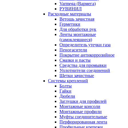
Varmega (Вармега)
РУВИНИЛ
Расходные материалы
Ветошь зачистная
Герметики
Для обработки рук
Ленты монтажные
(самоклеящиеся)
Определитель утечки газа
Пеногасители
Покрытие антикоррозийное
Смазки и пасты
Средства для промывки
Уплотнители соединений
Щетки зачистные
Системы креплений
Болты
Гайки
Дюбели
Заглушки для профилей
Монтажные консоли
Монтажные профили
Муфты соединительные
Перфорированная лента
Профильные крепежи