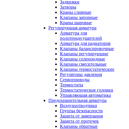
Задвижки
Затворы
Краны сливные
Клапаны запорные
Краны шаровые
Регулирующая арматура
Арматура для
полотенцесушителей
Арматура для радиаторов
Клапаны балансировочные
Клапаны регулирующие
Клапаны соленоидные
Клапаны смесительные
Клапаны термостатические
Регуляторы давления
Сервоприводы
Термостаты
Термостатические головки
Управляющая автоматика
Предохранительная арматура
Воздухоотводчики
Группы безопасности
Защита от замерзания
Защита от протечек
Клапаны обратные