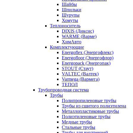
Шайбы
Шпильки
Шурупы
Хомуты
Теплоноситель
DIXIS (Диксис)
WARME (Варме)
ХимАвто
Комплектующие
Energoflex (Энергофлекс)
Energofloor (Энергофлор)
Energopack (Энергопак)
STOUT (Стаут)
VALTEC (Валтек)
Varmega (Вармега)
ТЕПОЛ
Трубопроводная система
Трубы
Полипропиленовые трубы
Трубы из сшитого полиэтилена
Металлопластиковые трубы
Полиэтиленовые трубы
Медные трубы
Стальные трубы
Трубы для внутренней