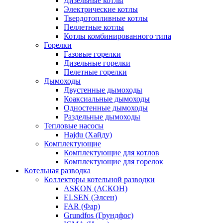
Дизельные котлы
Электрические котлы
Твердотопливные котлы
Пеллетные котлы
Котлы комбинированного типа
Горелки
Газовые горелки
Дизельные горелки
Пелетные горелки
Дымоходы
Двустенные дымоходы
Коаксиальные дымоходы
Одностенные дымоходы
Раздельные дымоходы
Тепловые насосы
Hajdu (Хайду)
Комплектующие
Комплектующие для котлов
Комплектующие для горелок
Котельная разводка
Коллекторы котельной разводки
ASKON (АСКОН)
ELSEN (Элсен)
FAR (Фар)
Grundfos (Грундфос)