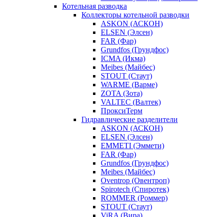
Котельная разводка
Коллекторы котельной разводки
ASKON (АСКОН)
ELSEN (Элсен)
FAR (Фар)
Grundfos (Грундфос)
ICMA (Икма)
Meibes (Майбес)
STOUT (Стаут)
WARME (Варме)
ZOTA (Зота)
VALTEC (Валтек)
ПроксиТерм
Гидравлические разделители
ASKON (АСКОН)
ELSEN (Элсен)
EMMETI (Эммети)
FAR (Фар)
Grundfos (Грундфос)
Meibes (Майбес)
Oventrop (Овентроп)
Spirotech (Спиротек)
ROMMER (Роммер)
STOUT (Стаут)
ViRA (Вира)