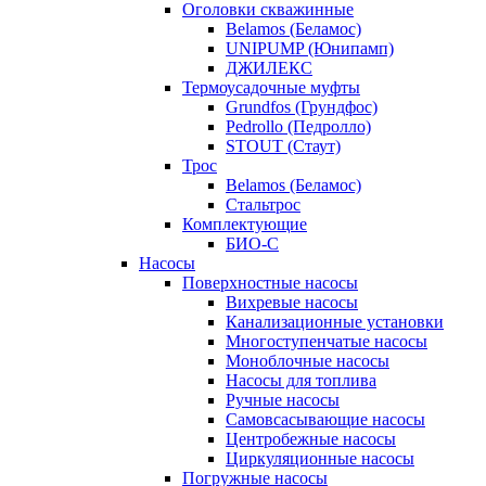
Оголовки скважинные
Belamos (Беламос)
UNIPUMP (Юнипамп)
ДЖИЛЕКС
Термоусадочные муфты
Grundfos (Грундфос)
Pedrollo (Педролло)
STOUT (Стаут)
Трос
Belamos (Беламос)
Стальтрос
Комплектующие
БИО-С
Насосы
Поверхностные насосы
Вихревые насосы
Канализационные установки
Многоступенчатые насосы
Моноблочные насосы
Насосы для топлива
Ручные насосы
Самовсасывающие насосы
Центробежные насосы
Циркуляционные насосы
Погружные насосы