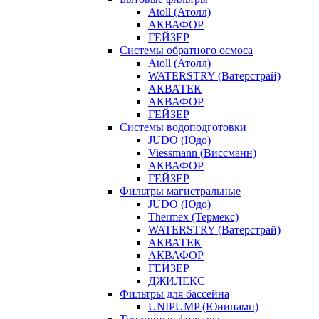
Atoll (Атолл)
АКВАФОР
ГЕЙЗЕР
Системы обратного осмоса
Atoll (Атолл)
WATERSTRY (Ватерстрай)
АКВАТЕК
АКВАФОР
ГЕЙЗЕР
Системы водоподготовки
JUDO (Юдо)
Viessmann (Виссманн)
АКВАФОР
ГЕЙЗЕР
Фильтры магистральные
JUDO (Юдо)
Thermex (Термекс)
WATERSTRY (Ватерстрай)
АКВАТЕК
АКВАФОР
ГЕЙЗЕР
ДЖИЛЕКС
Фильтры для бассейна
UNIPUMP (Юнипамп)