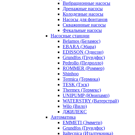
Вибрационные насосы
Дренажные насосы
Колодезные насосы
Насосы для фонтанов
Скважинные насосы
Фекальные насосы
Насосные станции
Belamos (Беламос)
EBARA (Эбара)
EDISSON (Эдисон)
Grundfos (Грундфос)
Pedrollo (Педролло)
ROMMER (Роммер)
Shinhoo
Termica (Термика)
TESK (Тэск)
Thermex (Термекс)
UNIPUMP (Юнипамп)
WATERSTRY (Ватерстрай)
Wilo (Вило)
ДЖИЛЕКС
Автоматика
EMMETI (Эммети)
Grundfos (Грундфос)
Italtecnica (Италтекника)