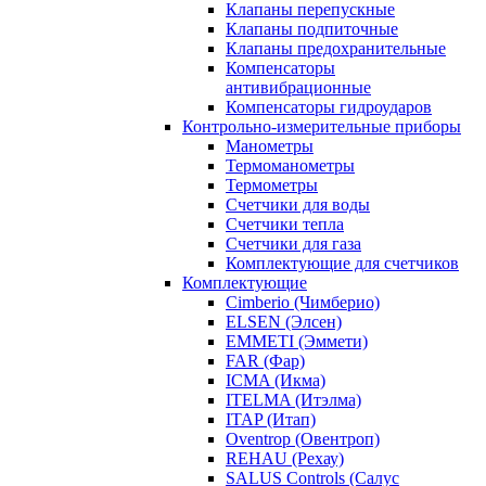
Клапаны перепускные
Клапаны подпиточные
Клапаны предохранительные
Компенсаторы
антивибрационные
Компенсаторы гидроударов
Контрольно-измерительные приборы
Манометры
Термоманометры
Термометры
Счетчики для воды
Счетчики тепла
Счетчики для газа
Комплектующие для счетчиков
Комплектующие
Cimberio (Чимберио)
ELSEN (Элсен)
EMMETI (Эммети)
FAR (Фар)
ICMA (Икма)
ITELMA (Итэлма)
ITAP (Итап)
Oventrop (Овентроп)
REHAU (Рехау)
SALUS Controls (Салус