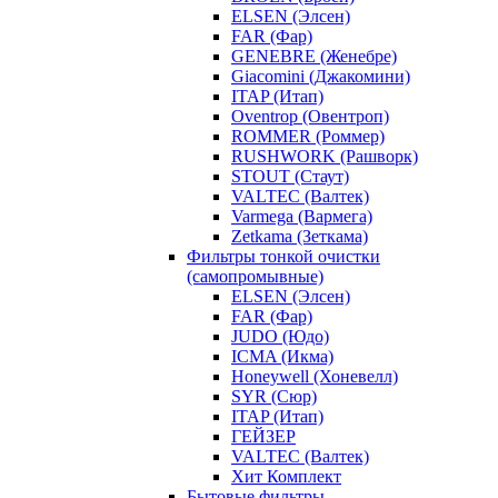
ELSEN (Элсен)
FAR (Фар)
GENEBRE (Женебре)
Giacomini (Джакомини)
ITAP (Итап)
Oventrop (Овентроп)
ROMMER (Роммер)
RUSHWORK (Рашворк)
STOUT (Стаут)
VALTEC (Валтек)
Varmega (Вармега)
Zetkama (Зеткама)
Фильтры тонкой очистки
(самопромывные)
ELSEN (Элсен)
FAR (Фар)
JUDO (Юдо)
ICMA (Икма)
Honeywell (Хоневелл)
SYR (Сюр)
ITAP (Итап)
ГЕЙЗЕР
VALTEC (Валтек)
Хит Комплект
Бытовые фильтры