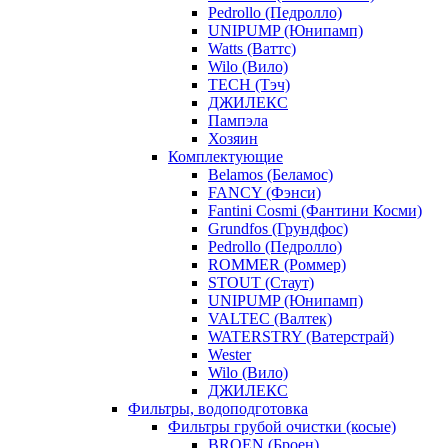
Pedrollo (Педролло)
UNIPUMP (Юнипамп)
Watts (Ваттс)
Wilo (Вило)
TECH (Тэч)
ДЖИЛЕКС
Пампэла
Хозяин
Комплектующие
Belamos (Беламос)
FANCY (Фэнси)
Fantini Cosmi (Фантини Косми)
Grundfos (Грундфос)
Pedrollo (Педролло)
ROMMER (Роммер)
STOUT (Стаут)
UNIPUMP (Юнипамп)
VALTEC (Валтек)
WATERSTRY (Ватерстрай)
Wester
Wilo (Вило)
ДЖИЛЕКС
Фильтры, водоподготовка
Фильтры грубой очистки (косые)
BROEN (Броен)