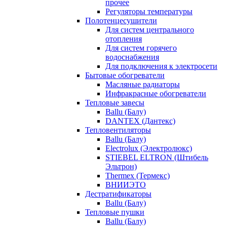
прочее
Регуляторы температуры
Полотенцесушители
Для систем центрального
отопления
Для систем горячего
водоснабжения
Для подключения к электросети
Бытовые обогреватели
Масляные радиаторы
Инфракрасные обогреватели
Тепловые завесы
Ballu (Балу)
DANTEX (Дантекс)
Тепловентиляторы
Ballu (Балу)
Electrolux (Электролюкс)
STIEBEL ELTRON (Штибель
Эльтрон)
Thermex (Термекс)
ВНИИЭТО
Дестратификаторы
Ballu (Балу)
Тепловые пушки
Ballu (Балу)