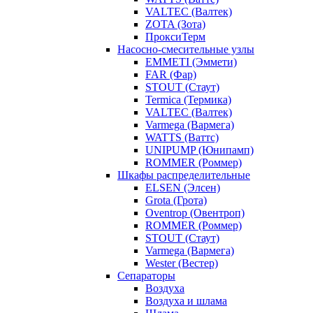
VALTEC (Валтек)
ZOTA (Зота)
ПроксиТерм
Насосно-смесительные узлы
EMMETI (Эммети)
FAR (Фар)
STOUT (Стаут)
Termica (Термика)
VALTEC (Валтек)
Varmega (Вармега)
WATTS (Ваттс)
UNIPUMP (Юнипамп)
ROMMER (Роммер)
Шкафы распределительные
ELSEN (Элсен)
Grota (Грота)
Oventrop (Овентроп)
ROMMER (Роммер)
STOUT (Стаут)
Varmega (Вармега)
Wester (Вестер)
Сепараторы
Воздуха
Воздуха и шлама