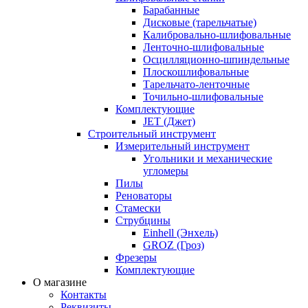
Барабанные
Дисковые (тарельчатые)
Калибровально-шлифовальные
Ленточно-шлифовальные
Осцилляционно-шпиндельные
Плоскошлифовальные
Тарельчато-ленточные
Точильно-шлифовальные
Комплектующие
JET (Джет)
Строительный инструмент
Измерительный инструмент
Угольники и механические
угломеры
Пилы
Реноваторы
Стамески
Струбцины
Einhell (Энхель)
GROZ (Гроз)
Фрезеры
Комплектующие
О магазине
Контакты
Реквизиты