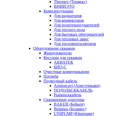
Thermex (Термекс)
ВНИИЭТО
Комплектующие
Для радиаторов
Для конвекторов
Для полотенцесушителей
Для теплого пола
Для бытовых обогревателей
Для тепловых завес
Для тепловентиляторов
Оборудование скважин
Жироуловители
Кессоны для скважин
АКВАТЕК
БИО-С
Очистные коммуникации
Погреба
Подводный кабель
Aristoncavi (Аристонкави)
ПОДОЛЬСККАБЕЛЬ
Рыбинсккабель
Скважинные адаптеры
BAKER (Бейкер)
Belamos (Беламос)
UNIPUMP (Юнипамп)