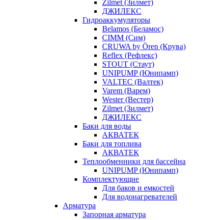
Zilmet (Зилмет)
ДЖИЛЕКС
Гидроаккумуляторы
Belamos (Беламос)
CIMM (Сим)
CRUWA by Ören (Крува)
Reflex (Рефлекс)
STOUT (Стаут)
UNIPUMP (Юнипамп)
VALTEC (Валтек)
Varem (Варем)
Wester (Вестер)
Zilmet (Зилмет)
ДЖИЛЕКС
Баки для воды
АКВАТЕК
Баки для топлива
АКВАТЕК
Теплообменники для бассейна
UNIPUMP (Юнипамп)
Комплектующие
Для баков и емкостей
Для водонагревателей
Арматура
Запорная арматура