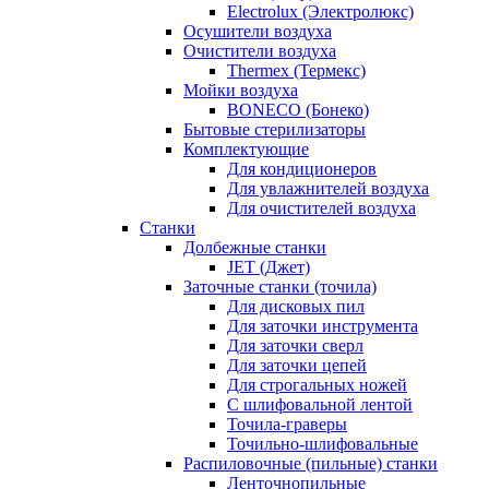
Electrolux (Электролюкс)
Осушители воздуха
Очистители воздуха
Thermex (Термекс)
Мойки воздуха
BONECO (Бонеко)
Бытовые стерилизаторы
Комплектующие
Для кондиционеров
Для увлажнителей воздуха
Для очистителей воздуха
Станки
Долбежные станки
JET (Джет)
Заточные станки (точила)
Для дисковых пил
Для заточки инструмента
Для заточки сверл
Для заточки цепей
Для строгальных ножей
С шлифовальной лентой
Точила-граверы
Точильно-шлифовальные
Распиловочные (пильные) станки
Ленточнопильные