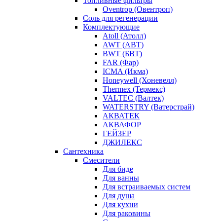
Топливные фильтры
Oventrop (Овентроп)
Соль для регенерации
Комплектующие
Atoll (Атолл)
AWT (АВТ)
BWT (БВТ)
FAR (Фар)
ICMA (Икма)
Honeywell (Хоневелл)
Thermex (Термекс)
VALTEC (Валтек)
WATERSTRY (Ватерстрай)
АКВАТЕК
АКВАФОР
ГЕЙЗЕР
ДЖИЛЕКС
Сантехника
Смесители
Для биде
Для ванны
Для встраиваемых систем
Для душа
Для кухни
Для раковины