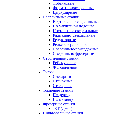
Лобзиковые
Форматно-раскроечные
Циркулярные
Сверлильные станки
Вертикально-сверлильные
На магнитной подошве
Настольные сверлильные
Радиально-сверлильные
Редукторные
Рельсосверлильные
Сверлильно-присадочные
Сверлильно-фрезерные
Строгальные станки
Рейсмусовые
Фуговальные
Тиски
Слесарные
Станочные
Столярные
Токарные станки
По дереву
По металлу
Фрезерные станки
JET (Джет)
Шлифовальные станки