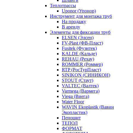
Шланги
Теплотрассы
Uponor (Упонор)
Инструмент для монтажа труб
На продажу
В аренду
Элементы для фиксации труб
ELSEN (Элсен)
FV-Plast (ФВ-Пласт)
Fusitek (Фузитек)
KALDE (Кальде)
REHAU (Рехау)
ROMMER (Роммер)
RTP (РосТурПласт)
SINIKON (СИНИКОН)
STOUT (Стаут)
VALTEC (Валтек)
Varmega (Вармега)
Viega (Виега)
Water Floor
WAVIN Ekoplastik (Вавин
Экопластик)
Пенощит
ТЕПОЛ
ФОРМАТ