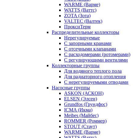
WARME (Варме)
WATTS (Ваттс)
ZOTA (Зота)
VALTEC (Валтек)
ПроксиТерм
Распределительные коллекторы
Нерегулируемые
С запорными кранами
С отсечными клапанами
С расходомерами (ротомерами)
С регулирующими вентилями
Коллекторные группы
Для водяного теплого пола
Для радиаторного отопления
С нерегулируемыми отводами
Насосные группы
ASKON (АСКОН)
ELSEN (Элсен)
Grundfos (Грундфос)
ICMA (Икма)
Meibes (Майбес)
ROMMER (Роммер)
STOUT (Стаут)
WARME (Варме)
WATTS (Ваттс)