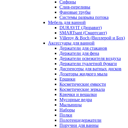
Сифоны
Слив-переливы
Фановые трубы
Системы разрыва потока
Мебель для ванной
DURAVIT (Дюравит)
SMARTsant (Смартсант)
Villeroy & Boch (Виллерой и Бох)
Аксессуары для ванной
Держатели для стаканов
Держатели для фена
Держатели освежителя воздуха
Держатели туалетной бумаги
Диспенсеры для ватных дисков
Дозаторы жидкого мыла
Ершики
Косметические емкости
Косметические зеркала
Крючки и вешалки
Мусорные ведра
Мыльницы
Наборы
Полки
Полотенцедержатели
Поручни для ванны