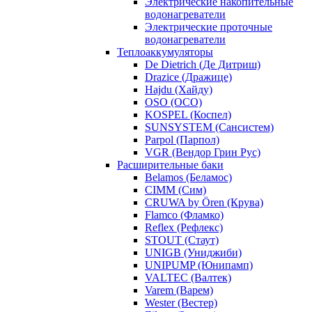
Электрические накопительные
водонагреватели
Электрические проточные
водонагреватели
Теплоаккумуляторы
De Dietrich (Де Дитриш)
Drazice (Дражице)
Hajdu (Хайду)
OSO (ОСО)
KOSPEL (Коспел)
SUNSYSTEM (Сансистем)
Parpol (Парпол)
VGR (Вендор Грин Рус)
Расширительные баки
Belamos (Беламос)
CIMM (Сим)
CRUWA by Ören (Крува)
Flamco (Фламко)
Reflex (Рефлекс)
STOUT (Стаут)
UNIGB (Униджиби)
UNIPUMP (Юнипамп)
VALTEC (Валтек)
Varem (Варем)
Wester (Вестер)