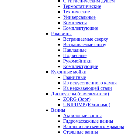
С гигиеническим душем
Термостатические
Технические
Универсальные
Комплекты
Комплектующие
Раковины
Встраиваемые сверху
Встраиваемые снизу
Накладные
Подвесные
Рукомойники
Комплектующие
Кухонные мойки
Гранитные
Из искусственного камня
Из нержавеющей стали
Диспоузеры (измельчители)
ZORG (Зорг)
UNIPUMP (Юнипамп)
Ванны
Акриловые ванны
Гидромассажные ванны
Ванны из литьевого мрамора
Стальные ванны